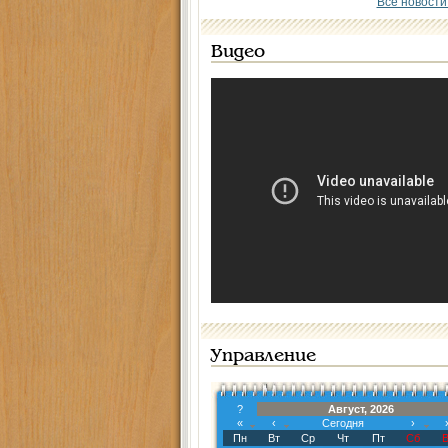
Все новости
Видео
Управление
?
Август, 2026
«
‹
Сегодня
›
Пн
Вт
Ср
Чт
Пт
Сб
В