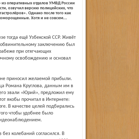
 из оперативных отделов УМВД России
сти, озвучил версию полицейских, что
гастролёров». Однако после того как
доморощенные. Хотя и не совсем...
о обвинительному заключению был
 грабеже при отягчающих
срочному освобождению и основал
ца Романа Круглова, данным им в
 его звали «Юрий», предложил ему
от якобы прочитал в Интернете:
ге. В качестве целей подбирались
того чтобы удобнее было
 видеонаблюдением.