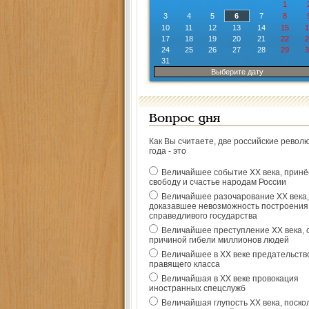
1
3
4
5
6
7
8
10
11
12
13
14
15
1
17
18
19
20
21
22
2
24
25
26
27
28
29
3
31
Выберите дату
Вопрос дня
Как Вы считаете, две российские револ
года - это
Величайшее событие ХХ века, прин
свободу и счастье народам России
Величайшее разочарование ХХ века,
доказавшее невозможность построения
справедливого государства
Величайшее преступление ХХ века, 
причиной гибели миллионов людей
Величайшее в ХХ веке предательств
правящего класса
Величайшая в ХХ веке провокация
иностранных спецслужб
Величайшая глупость ХХ века, поско