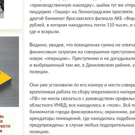
«производственную накладку», шайка тут же отпра
пиццерию «Ташир» на Ленинградском проспекте. 
другой банкомат Ярославского филиала АКБ «Фора
рублей, в котором находилось почти 110 тысяч, и 
где и вскрыли.
Видимо, увидев, что похищенная сумма не отвечает их требованиям и даже
финансовым затратам на совершение преступлени
новую «операцию». Преступники и не догадывали
и выброшенный там же, в Даниловском районе, у
полиции.
Они уже установили по его номеру и место совершённого преступления. Началась
кропотливая работа по сбору оперативного матери
«ПВ» не могла связаться с руководством профильн
областного УМВД: все находились в «поле». Всё 
банкоматов города фиксировалось; охранники, ра
арендаторы помещений, где находилось подобно
предупреждены: в случае любых подозрительных
полицию.