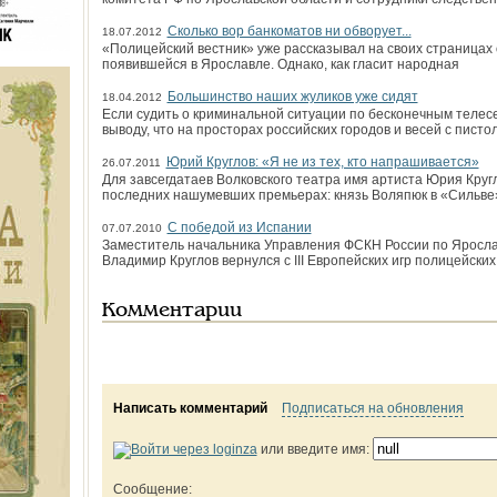
Сколько вор банкоматов ни обворует...
18.07.2012
«Полицейский вестник» уже рассказывал на своих страницах 
появившейся в Ярославле. Однако, как гласит народная
Большинство наших жуликов уже сидят
18.04.2012
Если судить о криминальной ситуации по бесконечным телес
выводу, что на просторах российских городов и весей с писто
Юрий Круглов: «Я не из тех, кто напрашивается»
26.07.2011
Для завсегдатаев Волковского театра имя артиста Юрия Круг
последних нашумевших премьерах: князь Воляпюк в «Сильве
С победой из Испании
07.07.2010
Заместитель начальника Управления ФСКН России по Яросла
Владимир Круглов вернулся с III Европейских игр полицейских
Комментарии
Написать комментарий
Подписаться на обновления
или введите имя:
Сообщение: