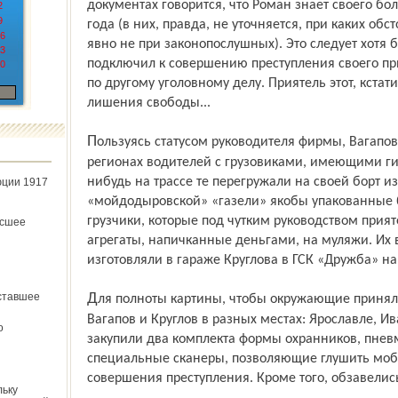
документах говорится, что Роман знает своего бо
2
9
года (в них, правда, не уточняется, при каких об
6
явно не при законопослушных). Это следует хотя б
3
подключил к совершению преступления своего пр
0
по другому уголовному делу. Приятель этот, кстати
лишения свободы...
Пользуясь статусом руководителя фирмы, Вагапов решил заказывать в соседних
регионах водителей с грузовиками, имеющими гид
нибудь на трассе те перегружали на своей борт 
юции 1917
«мойдодыровской» «газели» якобы упакованные 
грузчики, которые под чутким руководством прия
ёсшее
агрегаты, напичканные деньгами, на муляжи. Их 
изготовляли в гараже Круглова в ГСК «Дружба» на
ставшее
Для полноты картины, чтобы окружающие приняли их за работников охраны банков,
Вагапов и Круглов в разных местах: Ярославле, 
о
закупили два комплекта формы охранников, пнев
специальные сканеры, позволяющие глушить моби
совершения преступления. Кроме того, обзавели
льку