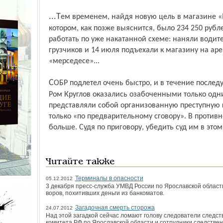
...Тем временем, найдя новую цель в магазине «Магнит» на улице Володарского, в
котором, как позже выяснится, было 234 250 рубл
работать по уже накатанной схеме: наняли водител
грузчиков и 14 июля подъехали к магазину на а
«мерседесе»...
СОБР подлетел очень быстро, и в течение последующего полугода «Юра» Вагапов и
Ром Круглов оказались озабоченными только одни
представляли собой организованную преступную гр
только «по предварительному сговору». В против
больше. Судя по приговору, убедить суд им в этом
Читайте также
Терминалы в опасности
05.12.2012
3 декабря пресс-служба УМВД России по Ярославской облас
воров, похитивших деньги из банкоматов.
Загадочная смерть сторожа
24.07.2012
Над этой загадкой сейчас ломают голову следователи следс
комитета РФ по Ярославской области и сотрудники следствен