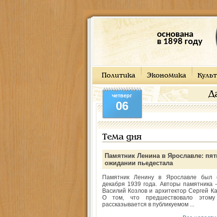
основана
в 1898 году
Политика
Экономика
Культ
Д
четверг
06
Тема дня
Памятник Ленина в Ярославле: пят
ожидании пьедестала
Памятник Ленину в Ярославле был 
декабря 1939 года. Авторы памятника -
Василий Козлов и архитектор Сергей Ка
О том, что предшествовало этому
рассказывается в публикуемом ...