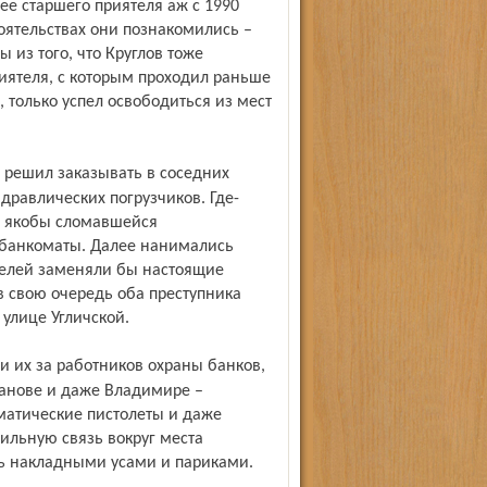
лее старшего приятеля аж с 1990
стоятельствах они познакомились –
ы из того, что Круглов тоже
иятеля, с которым проходил раньше
, только успел освободиться из мест
равлических погрузчиков. Где-
из якобы сломавшейся
банкоматы. Далее нанимались
телей заменяли бы настоящие
в свою очередь оба преступника
 улице Угличской.
Иванове и даже Владимире –
матические пистолеты и даже
льную связь вокруг места
сь накладными усами и париками.