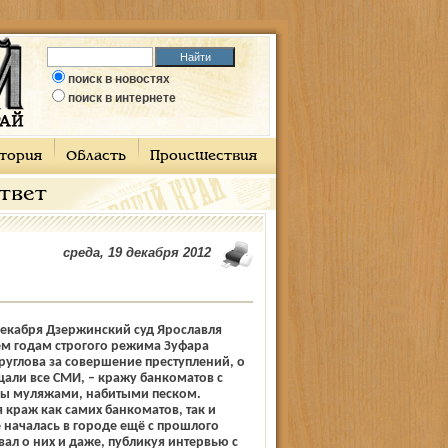
поиск в новостях
поиск в интернете
тория
Область
Происшествия
ответ
среда, 19 декабря 2012
декабря Дзержинский суд Ярославля
ём годам строгого режима Зуфара
руглова за совершение преступлений, о
али все СМИ, – кражу банкоматов с
ы муляжами, набитыми песком.
 краж как самих банкоматов, так и
е началась в городе ещё с прошлого
вал о них и даже, публикуя интервью с