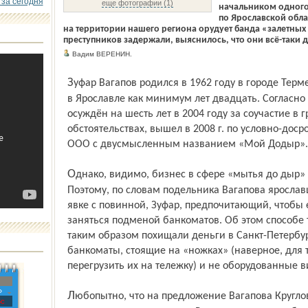
 за сегодня
еще фотографии (1)
начальником одного
по Ярославской обла
на территории нашего региона орудует банда «залетных 
преступников задержали, выяснилось, что они всё-таки 
Вадим ВЕРЕНИН.
Зуфар Вагапов родился в 1962 году в городе Термезе тогда ещё Узбекской ССР. Живёт
в Ярославле как минимум лет двадцать. Согласн
осуждён на шесть лет в 2004 году за соучастие в
обстоятельствах, вышел в 2008 г. по условно-до
ООО с двусмысленным названием «Мой Додыр».
Однако, видимо, бизнес в сфере «мытья до дыр» не приносил желаемой прибыли.
Поэтому, по словам подельника Вагапова ярослав
явке с повинной, Зуфар, предпочитающий, чтобы
заняться подменой банкоматов. Об этом способе т
таким образом похищали деньги в Санкт-Петербур
банкоматы, стоящие на «ножках» (наверное, для 
перегрузить их на тележку) и не оборудованные
»
Любопытно, что на предложение Вагапова Круглов без колебаний согласился. В
с