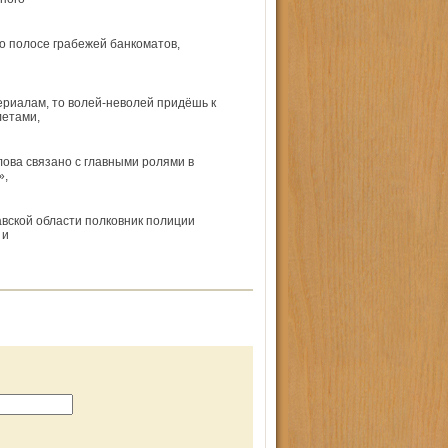
о полосе грабежей банкоматов,
ериалам, то волей-неволей придёшь к
летами,
лова связано с главными ролями в
»,
вской области полковник полиции
 и