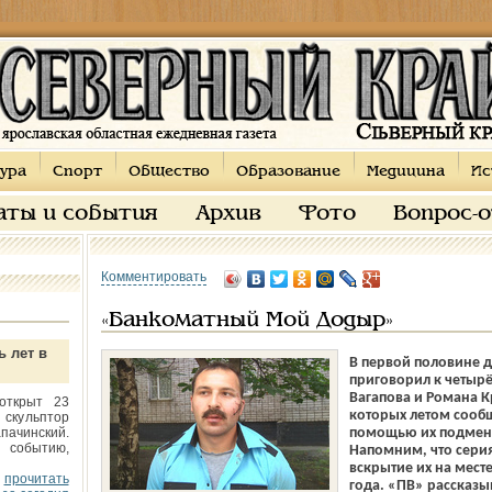
ура
Спорт
Общество
Образование
Медицина
Ис
аты и события
Архив
Фото
Вопрос-
Комментировать
«Банкоматный Мой Додыр»
ь лет в
В первой половине 
приговорил к четыр
Вагапова и Романа К
открыт 23
которых летом сообщ
 скульптор
пачинский.
помощью их подмен
 событию,
Напомним, что серия
вскрытие их на мест
прочитать
года. «ПВ» рассказы