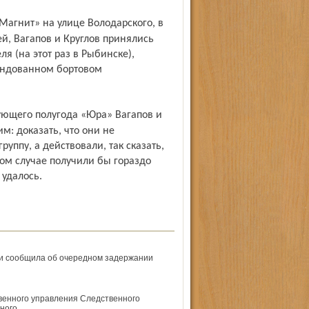
ей, Вагапов и Круглов принялись
я (на этот раз в Рыбинске),
рендованном бортовом
м: доказать, что они не
уппу, а действовали, так сказать,
ном случае получили бы гораздо
 удалось.
ти сообщила об очередном задержании
твенного управления Следственного
ного