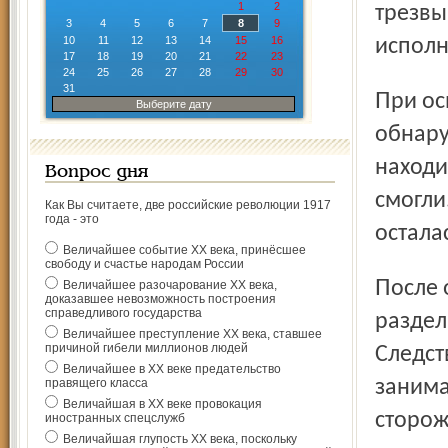
1
2
трезвы
3
4
5
6
7
8
9
10
11
12
13
14
15
16
исполн
17
18
19
20
21
22
23
24
25
26
27
28
29
30
31
При осмотре помещения Дома культуры следователи
Выберите дату
обнару
находи
Вопрос дня
смогли
Как Вы считаете, две российские революции 1917
года - это
остала
Величайшее событие ХХ века, принёсшее
свободу и счастье народам России
После обнаружения искорёженного банкомата следствие
Величайшее разочарование ХХ века,
доказавшее невозможность построения
справедливого государства
раздел
Величайшее преступление ХХ века, ставшее
причиной гибели миллионов людей
Следст
Величайшее в ХХ веке предательство
правящего класса
занима
Величайшая в ХХ веке провокация
сторож
иностранных спецслужб
Величайшая глупость ХХ века, поскольку