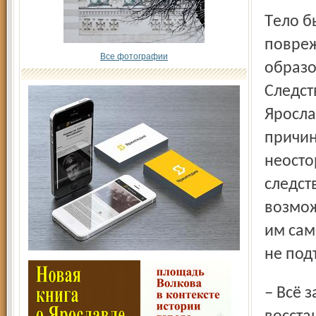
Тело было обнаружено с множественными
повреж
Все фотографии
образо
След­с
Яросла
причин
неосто
следст
возмож
им сам
не под
– Всё зависит от результатов экспертиз, тогда можно будет