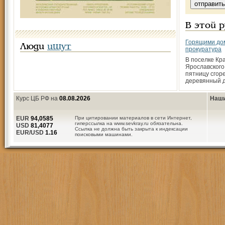
В этой 
Горящими до
Люди
ищут
прокуратура
В поселке Кр
Ярославского
пятницу сгор
деревянный д
Курс ЦБ РФ на
08.08.2026
Наши
EUR
94,0585
При цитировании материалов в сети Интернет,
гиперссылка на www.sevkray.ru обязательна.
USD
81,4077
Ссылка не должна быть закрыта к индексации
EUR/USD
1.16
поисковыми машинами.