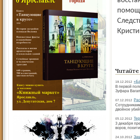
восста
помощн
Следст
Кристи
Читайте
«Б
19.12.2012
В первой пол
Зуфара Вагап
Рас
07.12.2012
Сотрудниками
двойное убий
Тер
05.12.2012
3 декабря пр
воров, похит
Защ
24.10.2012