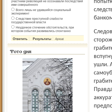
попытк
участники революций не осознавали последствий
ими совершённого
следст
Всего лишь не удавшийся социальный
эксперимент
банком
Следствие преступной слабости
государственной власти
Неудачное стечение обстоятельств, при
Следователи рассматривают разные версии. Одна из них:
котором события развивались спонтанно
сторож
Архив
грабит
Фото дня
вспугн
ушли. 
самоуб
грабит
Правда
аккура
предпо