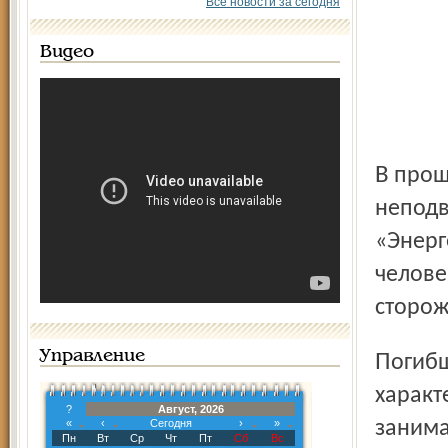
Все новости за сегодня
Видео
В прошлый четверг рано утром прохожие увидели
неподв
«Энерг
челове
сторож
Управление
Погибшего, 52-летнего мужчину, местные жители
характ
?
Август, 2026
«
‹
Сегодня
›
»
занима
Пн
Вт
Ср
Чт
Пт
Сб
Вс