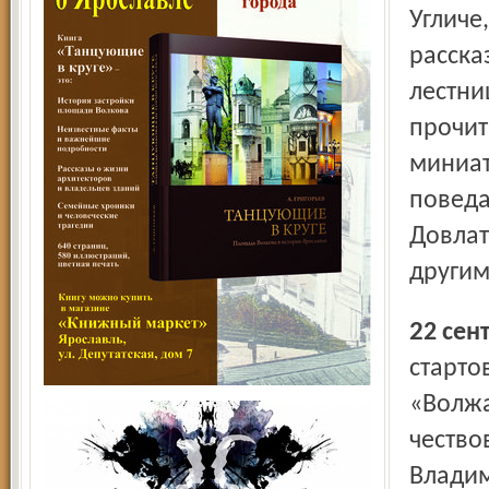
Угличе
расска
лестни
прочит
миниат
поведа
Довлат
другим
22 се
старто
«Волжа
чество
Владим