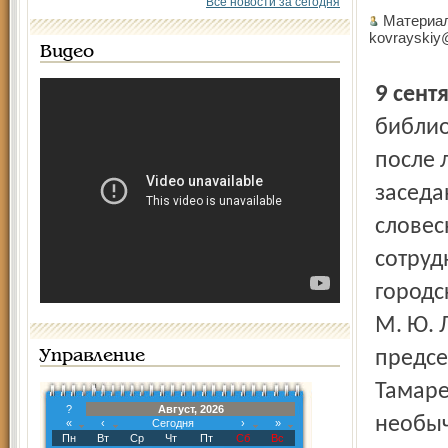
Все новости за сегодня
Материал
kovrayskiy
Видео
9 сент
библио
после 
заседа
словес
сотруд
городс
М. Ю. 
предсе
Управление
Тамаре
?
Август, 2026
необыч
«
‹
Сегодня
›
»
Пн
Вт
Ср
Чт
Пт
Сб
Вс