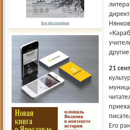
литера
директ
Нянков
Все фотографии
«Караб
учител
другие
21 се
культу
муници
читате
приеха
писате
Его ра