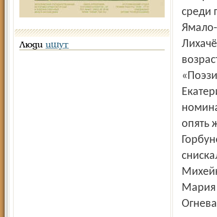
среди 
Ямало-
Лихачё
Люди
ищут
возрас
«Поэзи
Екатер
номина
опять 
Горбун
сниска
Михейк
Мария 
Огнева