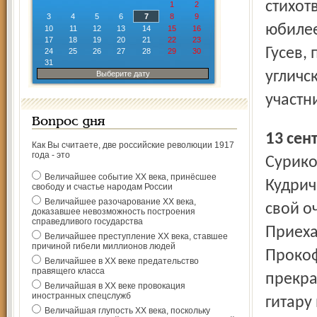
стихот
1
2
3
4
5
6
7
8
9
юбилее
10
11
12
13
14
15
16
17
18
19
20
21
22
23
Гусев,
24
25
26
27
28
29
30
31
угличс
Выберите дату
участн
Вопрос дня
13 се
Как Вы считаете, две российские революции 1917
года - это
Сурико
Величайшее событие ХХ века, принёсшее
Кудрич
свободу и счастье народам России
Величайшее разочарование ХХ века,
свой о
доказавшее невозможность построения
справедливого государства
Приеха
Величайшее преступление ХХ века, ставшее
причиной гибели миллионов людей
Прокоф
Величайшее в ХХ веке предательство
правящего класса
прекра
Величайшая в ХХ веке провокация
иностранных спецслужб
гитару
Величайшая глупость ХХ века, поскольку