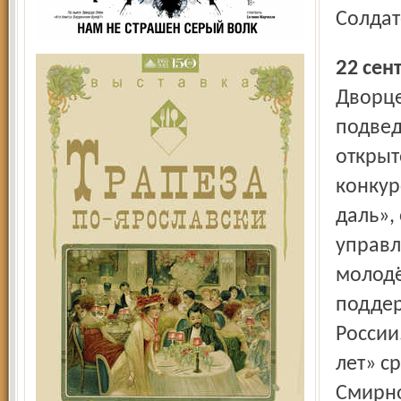
Солдат
22 се
Дворц
подвед
открыт
конкур
даль»,
управл
молодё
поддер
России
лет» с
Смирно