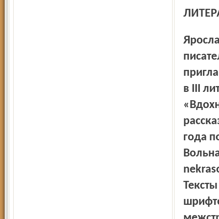
ЛИТЕ
Ярославское региональное отделение Союза российских
писате
пригла
в III 
«Вдохн
расска
года п
Вольна
nekras
Тексты
шрифт
межстр