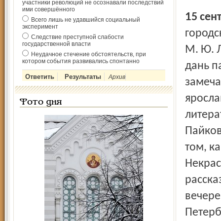
участники революций не осознавали последствий
ими совершённого
15 се
Всего лишь не удавшийся социальный
эксперимент
городс
Следствие преступной слабости
государственной власти
М. Ю. 
Неудачное стечение обстоятельств, при
котором события развивались спонтанно
дань п
Архив
замеча
яросла
Фото дня
литера
Пайков
том, к
Некрас
расска
вечере
Петерб