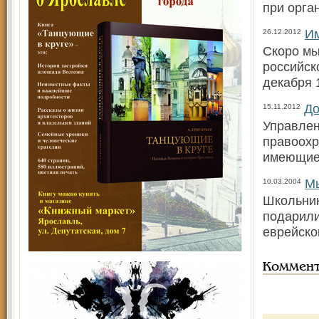
при орга
Им
26.12.2012
Скоро мы
российск
декабря 
До
15.11.2012
Управлен
правоохр
имеющие 
Мы
10.03.2004
Школьник
подарили
еврейско
Коммен