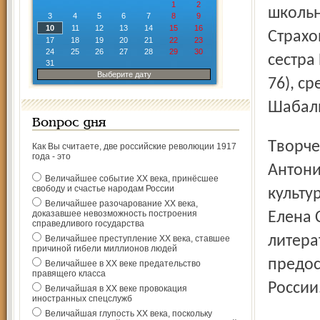
1
2
школьн
3
4
5
6
7
8
9
10
11
12
13
14
15
16
Страхо
17
18
19
20
21
22
23
24
25
26
27
28
29
30
сестра
31
Выберите дату
76), с
Шабали
Вопрос дня
Творчество ребят оценивали молодые литераторы
Как Вы считаете, две российские революции 1917
года - это
Антони
Величайшее событие ХХ века, принёсшее
свободу и счастье народам России
культу
Величайшее разочарование ХХ века,
доказавшее невозможность построения
Елена 
справедливого государства
литера
Величайшее преступление ХХ века, ставшее
причиной гибели миллионов людей
предос
Величайшее в ХХ веке предательство
правящего класса
России
Величайшая в ХХ веке провокация
иностранных спецслужб
Величайшая глупость ХХ века, поскольку