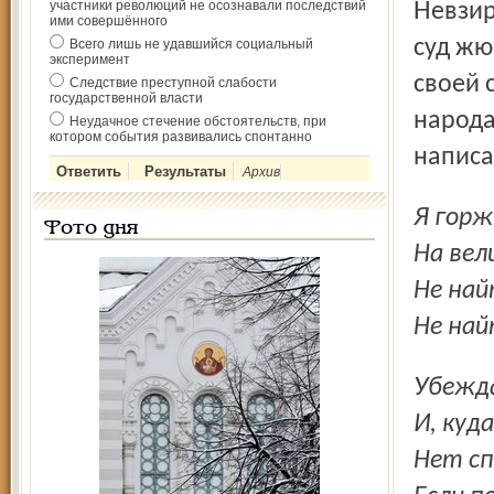
участники революций не осознавали последствий
Невзирая на сложность темы, школьники представили на
ими совершённого
суд жю
Всего лишь не удавшийся социальный
эксперимент
своей 
Следствие преступной слабости
государственной власти
народа
Неудачное стечение обстоятельств, при
котором события развивались спонтанно
написа
Архив
Я гор
Фото дня
На вел
Не най
Не най
Убежд
И, куда
Нет сп