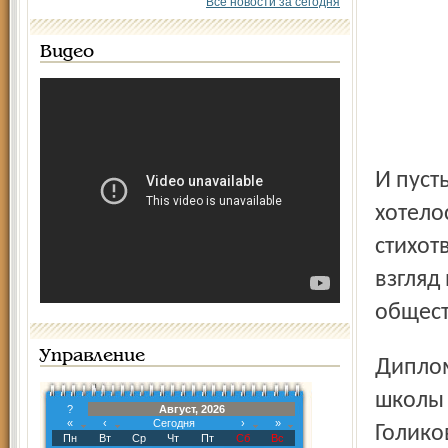
Все новости за сегодня
Видео
И пусть на него откликнулось не так много авторов, как
хотело
стихот
взгляд
общест
Управление
Дипломы участников конкурса получили учащиеся
школы 
?
Август, 2026
«
‹
Сегодня
›
»
Голико
Пн
Вт
Ср
Чт
Пт
Сб
Вс