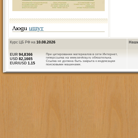
Люди
ищут
Курс ЦБ РФ на
10.08.2026
Наши
EUR
94,8366
При цитировании материалов в сети Интернет,
гиперссылка на www.sevkray.ru обязательна.
USD
82,1665
Ссылка не должна быть закрыта к индексации
EUR/USD
1.15
поисковыми машинами.