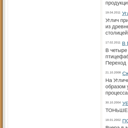
продукци
Уг
19.04.2011
Углич пр
из древн
столицей
В 
17.02.2011
В четыре
птицефаб
Переход 
Сю
21.10.2008
На Углич
образом 
процесса
У
30.10.2004
ТОНЬШЕ
П
18.01.2002
Вчера в 