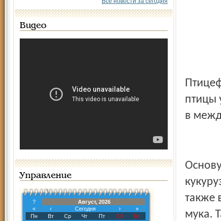
Все новости за сегодня
Видео
Птицеф
птицы 
в межд
Основу
Управление
кукуру
также 
?
Август, 2026
«
‹
Сегодня
›
»
мука. 
Пн
Вт
Ср
Чт
Пт
Сб
Вс