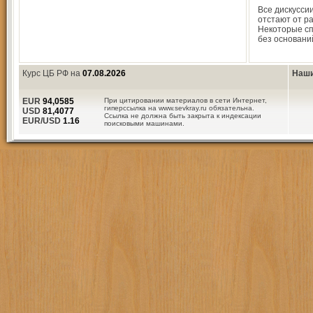
Все дискуссии
отстают от р
Некоторые сп
без основани
Курс ЦБ РФ на
07.08.2026
Наши
EUR
94,0585
При цитировании материалов в сети Интернет,
гиперссылка на www.sevkray.ru обязательна.
USD
81,4077
Ссылка не должна быть закрыта к индексации
EUR/USD
1.16
поисковыми машинами.