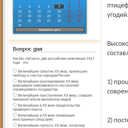
1
2
птицеф
3
4
5
6
7
8
9
10
11
12
13
14
15
16
угодий
17
18
19
20
21
22
23
24
25
26
27
28
29
30
31
Выберите дату
Высоко
Вопрос дня
состав
Как Вы считаете, две российские революции 1917
года - это
Величайшее событие ХХ века, принёсшее
свободу и счастье народам России
1) про
Величайшее разочарование ХХ века,
доказавшее невозможность построения
справедливого государства
соврем
Величайшее преступление ХХ века, ставшее
причиной гибели миллионов людей
Величайшее в ХХ веке предательство
правящего класса
Величайшая в ХХ веке провокация
2) пос
иностранных спецслужб
Величайшая глупость ХХ века, поскольку