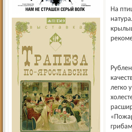
На пти
натура
крылыш
рекоме
Рублен
качест
легко 
холест
расшир
«Пожар
грибам