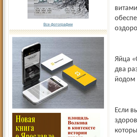
витами
обеспе
Все фотографии
оздоро
Яйца «
два ра
йодом (
Если в
здоров
которы