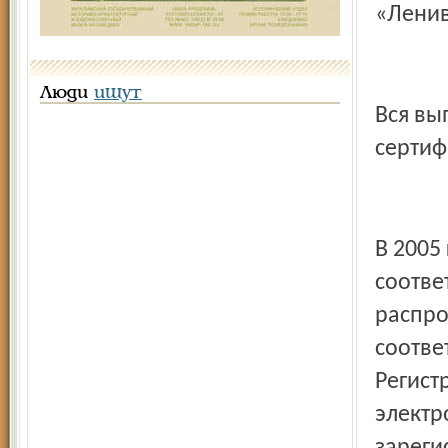
«Ленив
Люди
ищут
Вся вы
сертиф
В 2005
соотве
распро
соотве
Регист
электр