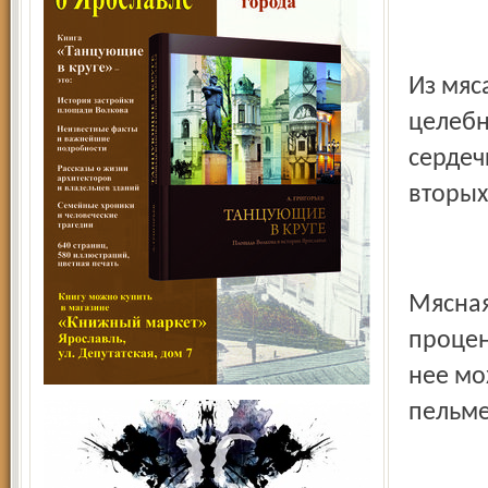
Из мяс
целебн
сердеч
вторых
Мясная
процен
нее мо
пельме