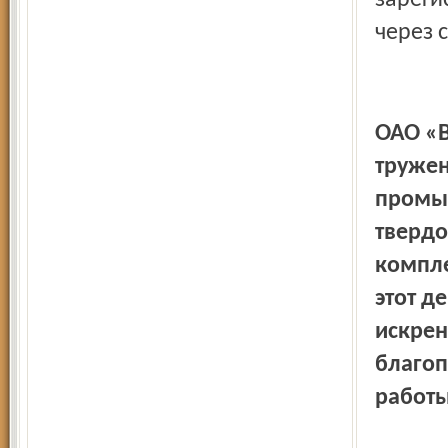
зареги
через 
ОАО «В
тружен
промы
твердо
компле
этот д
искрен
благоп
работы