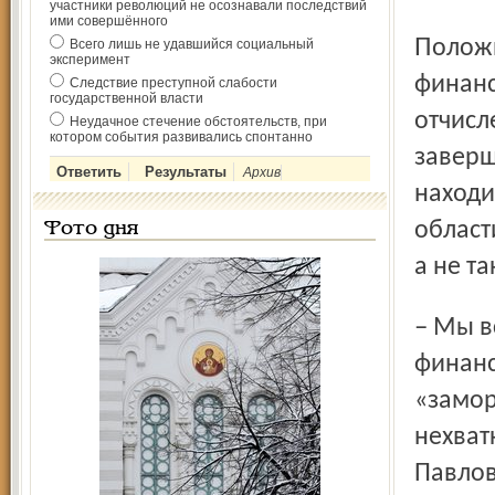
участники революций не осознавали последствий
ими совершённого
Положительные прогнозы на ближайшее будущее
Всего лишь не удавшийся социальный
эксперимент
финанс
Следствие преступной слабости
государственной власти
отчисл
Неудачное стечение обстоятельств, при
котором события развивались спонтанно
заверш
Архив
находи
област
Фото дня
а не та
– Мы всегда должны стремиться к реальному отражению
финанс
«замор
нехват
Павлов