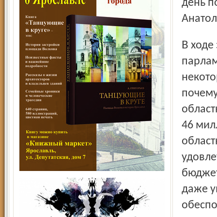
день п
Анатол
В ходе заседания возникали и спорные моменты. Так,
парлам
некото
почему
област
46 мил
област
удовле
бюджет
даже у
обеспо