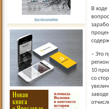
В ходе заседания депутаты обсудили давно назревший
вопрос
Все фотографии
зарабо
процен
содерж
– Это прогнозируемый минимальный размер индексации
регион
10 про
со сто
увелич
заводе
отчисл