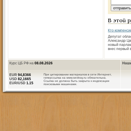
В этой 
Кто компенси
Депутат обла
Александр Цв
новый парлам
внес первый в
Курс ЦБ РФ на
08.08.2026
Наши
EUR
94,8366
При цитировании материалов в сети Интернет,
гиперссылка на www.sevkray.ru обязательна.
USD
82,1665
Ссылка не должна быть закрыта к индексации
EUR/USD
1.15
поисковыми машинами.