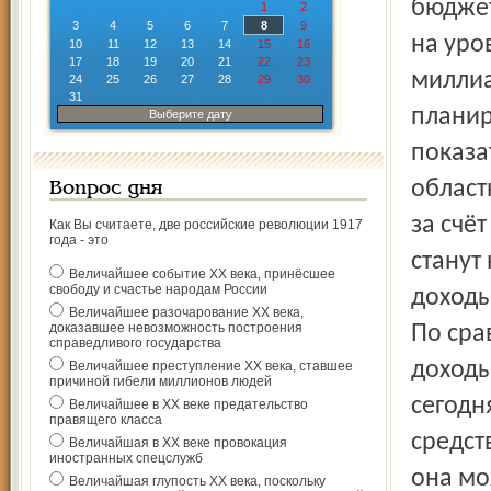
бюджет
1
2
3
4
5
6
7
8
9
на уро
10
11
12
13
14
15
16
17
18
19
20
21
22
23
миллиа
24
25
26
27
28
29
30
31
планир
Выберите дату
показа
област
Вопрос дня
за счё
Как Вы считаете, две российские революции 1917
года - это
станут
Величайшее событие ХХ века, принёсшее
свободу и счастье народам России
доходы
Величайшее разочарование ХХ века,
доказавшее невозможность построения
По сра
справедливого государства
доходы
Величайшее преступление ХХ века, ставшее
причиной гибели миллионов людей
сегодн
Величайшее в ХХ веке предательство
правящего класса
средст
Величайшая в ХХ веке провокация
иностранных спецслужб
она мо
Величайшая глупость ХХ века, поскольку