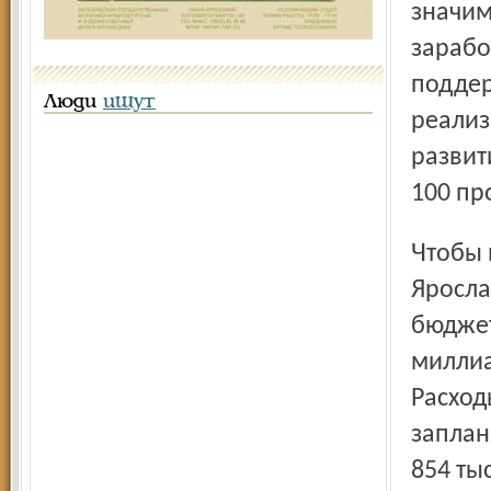
значим
зарабо
поддер
Люди
ищут
реализ
развит
100 пр
Чтобы не быть голословным, заместитель губернатора
Яросла
бюджет
миллиа
Расход
заплан
854 ты