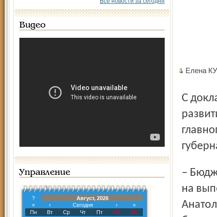
Все новости за сегодня
Видео
Елена К
С докладом о прогнозе социально-экономического
развит
главно
губерн
– Бюджет будущего года в первую очередь ориентирован
Управление
на вып
?
Август, 2026
Анатол
«
‹
Сегодня
›
»
Пн
Вт
Ср
Чт
Пт
Сб
Вс