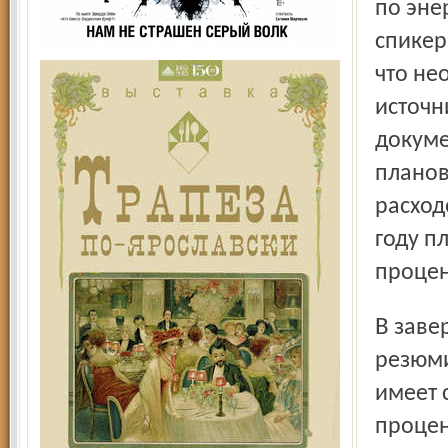
по эне
спикер
что не
источн
докуме
планов
расход
году п
процен
В завершении своего выступления Анатолий Павлович
резюми
имеет 
процен