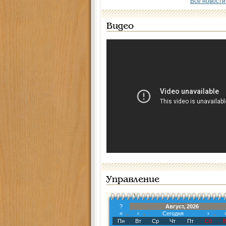
Все новости
Видео
Управление
?
Август, 2026
«
‹
Сегодня
›
Пн
Вт
Ср
Чт
Пт
Сб
В