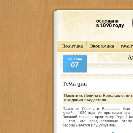
основана
в 1898 году
Политика
Экономика
Культ
Д
пятница
07
Тема дня
Памятник Ленина в Ярославле: пят
ожидании пьедестала
Памятник Ленину в Ярославле был 
декабря 1939 года. Авторы памятника -
Василий Козлов и архитектор Сергей Ка
О том, что предшествовало этому
рассказывается в публикуемом ...