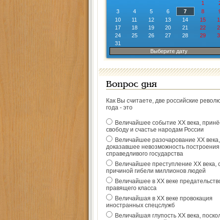
1
3
4
5
6
7
8
10
11
12
13
14
15
1
17
18
19
20
21
22
2
24
25
26
27
28
29
3
31
Выберите дату
Вопрос дня
Как Вы считаете, две российские револ
года - это
Величайшее событие ХХ века, прин
свободу и счастье народам России
Величайшее разочарование ХХ века,
доказавшее невозможность построения
справедливого государства
Величайшее преступление ХХ века, 
причиной гибели миллионов людей
Величайшее в ХХ веке предательств
правящего класса
Величайшая в ХХ веке провокация
иностранных спецслужб
Величайшая глупость ХХ века, поско