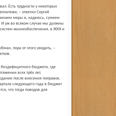
вал. Есть трудности у некоторых
еплатежи, – ответил Сергей
нимаем меры и, надеюсь, сумеем
. И уж во всяком случае мы должны
 систем жизнеобеспечения, в ЖКХ и
ман, пора от этого уходить, –
етков.
т бездефицитного бюджета, где
тяжении всех трёх лет.
едании после внесения поправок.
вартала следующего года в бюджет
ся, что тогда поводов для