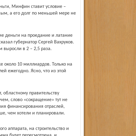
ньги, Минфин ставит условие –
м, а его долг по меньшей мере не
ие деньги на проедание и латание
сказал губернатор Сергей Вахруков.
 выросли в 2 – 2,5 раза.
же около 10 миллиардов. Только на
ей ежегодно. Ясно, что из этой
, областному правительству
очем, слово «сокращение» тут не
ния финансирования отраслей,
ше, чем хотели и планировали.
го аппарата, на строительство и
мма будет пересмотрена, и