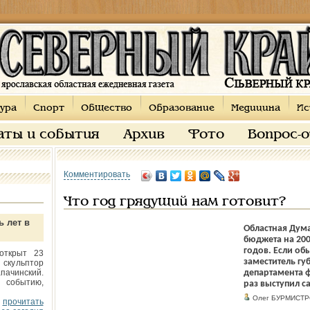
ура
Спорт
Общество
Образование
Медицина
Ис
аты и события
Архив
Фото
Вопрос-
Комментировать
Что год грядущий нам готовит?
ь лет в
Областная Дума
бюджета на 200
годов. Если об
открыт 23
заместитель гу
 скульптор
пачинский.
департамента ф
 событию,
раз выступил с
Олег БУРМИСТ
прочитать