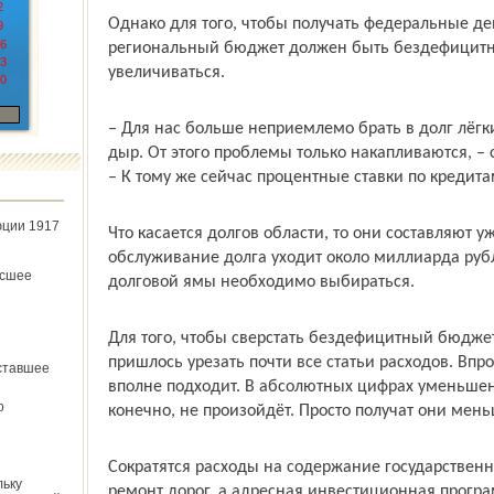
2
Однако для того, чтобы получать федеральные де
9
6
региональный бюджет должен быть бездефицитны
3
увеличиваться.
0
– Для нас больше неприемлемо брать в долг лёгк
дыр. От этого проблемы только накапливаются, – 
– К тому же сейчас процентные ставки по кредитам
юции 1917
Что касается долгов области, то они составляют у
обслуживание долга уходит около миллиарда рубл
ёсшее
долговой ямы необходимо выбираться.
Для того, чтобы сверстать бездефицитный бюджет
пришлось урезать почти все статьи расходов. Впр
ставшее
вполне подходит. В абсолютных цифрах уменьше
о
конечно, не произойдёт. Просто получат они мень
Сократятся расходы на содержание государственно
льку
ремонт дорог, а адресная инвестиционная програ