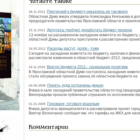
Читайте также
Претензий к бюджету оказалось не так много
28.11.2012
Областная Дума вчера утвердила Александра Князькова в дол
председателя правительства Ярославской области и принял
Депутаты требуют доработать бюджет региона
15.11.2012
13 ноября на расширенном заседании комитета по бюджету,
областной Думы депутаты приступили к рассмотрению проек
Расходы растут, долги - тоже
24.05.2012
Сегодня на заседании комитета по бюджету, налогам и фина
рассмотрели изменения в областной бюджет-2012, предлага
Вектор бюджета-2011– социальная политика
18.11.2010
В Ярославской областной Думе состоялось заседание комите
стало обсуждение проекта закона об областном бюджете на
Понять, куда потрачены деньги
04.06.2008
Вчера в зале заседаний правительства области под председ
Виноградова прошли публичные слушания по исполнению бюд
Горожане, готовьте кошельки
01.01.2005
Вчера депутаты муниципалитета рассматривали проект город
Виктор Волончунас сообщил им, что тарифы на ЖКХ для нас
Комментарии