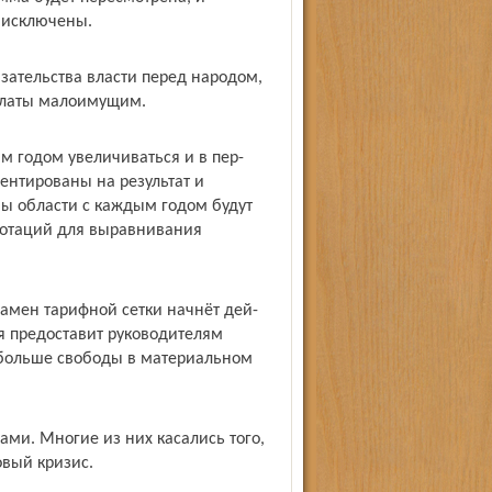
 исключены.
зательства власти перед народом,
платы малоимущим.
м годом увеличиваться и в пер­
ентированы на результат и
ы области с каждым годом будут
дотаций для выравнивания
замен тарифной сетки начнёт дей­
ая предоставит руководителям
больше свободы в материальном
ами. Многие из них касались того,
овый кризис.