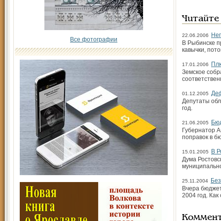
Читайте
Не
22.06.2006
Все фотографии
В Рыбинске п
кавычки, пото
Плю
17.01.2006
Земское собр
соответствен
Деф
01.12.2005
Депутаты обл
год.
Бюд
21.06.2005
Губернатор А
поправок в б
В Р
15.01.2005
Дума Ростовс
муниципально
Без
25.11.2004
Вчера бюджет
2004 год. Ка
Коммен