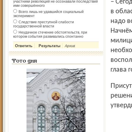
– Сегодня становится понятно, что ипотечные программы
участники революций не осознавали последствий
ими совершённого
в обла
Всего лишь не удавшийся социальный
эксперимент
надо в
Следствие преступной слабости
государственной власти
Начнём
Неудачное стечение обстоятельств, при
котором события развивались спонтанно
милици
Архив
необхо
воспол
Фото дня
глава 
Присутствовавшие на публичных слушаниях приняли
решени
утверд