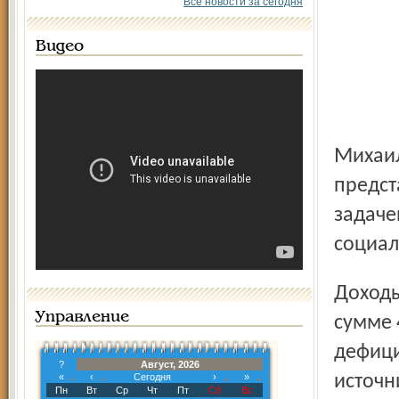
Все новости за сегодня
Видео
Михаил Капранов, директор департамента финансов,
предст
задаче
социал
Доходы бюджета на 2011 год запланированы в
Управление
сумме 
дефици
?
Август, 2026
«
‹
Сегодня
›
»
источн
Пн
Вт
Ср
Чт
Пт
Сб
Вс