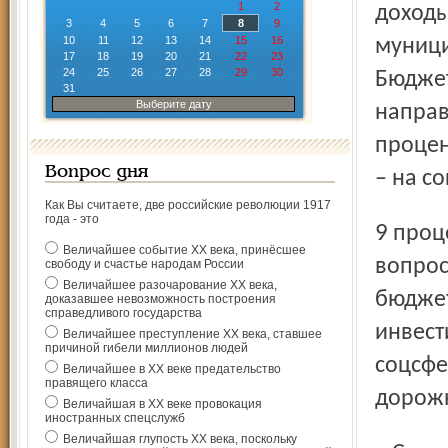
1
2
доходы
3
4
5
6
7
8
9
10
11
12
13
14
15
16
муници
17
18
19
20
21
22
23
24
25
26
27
28
29
30
Бюджет
31
Выберите дату
направ
процен
Вопрос дня
– на с
Как Вы считаете, две российские революции 1917
года - это
9 процентов – на здравоохранение и спорт. На решение
Величайшее событие ХХ века, принёсшее
вопрос
свободу и счастье народам России
Величайшее разочарование ХХ века,
бюджет
доказавшее невозможность построения
справедливого государства
инвест
Величайшее преступление ХХ века, ставшее
причиной гибели миллионов людей
соцсфе
Величайшее в ХХ веке предательство
правящего класса
дорожн
Величайшая в ХХ веке провокация
иностранных спецслужб
Величайшая глупость ХХ века, поскольку