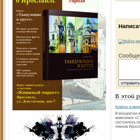
Написа
Сообще
В этой 
Компас в мир
В концертно-
комплексе «С
состоялось о
членов Яросл