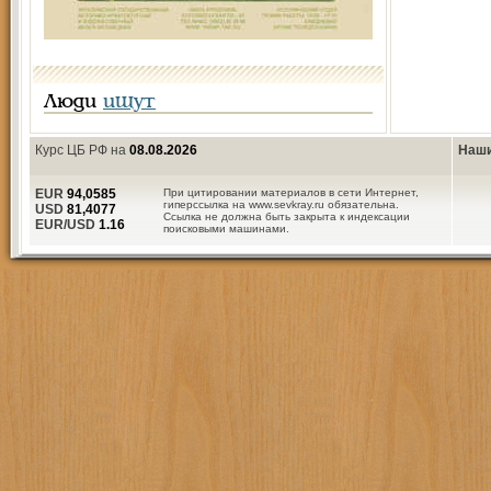
Люди
ищут
Курс ЦБ РФ на
08.08.2026
Наши
EUR
94,0585
При цитировании материалов в сети Интернет,
гиперссылка на www.sevkray.ru обязательна.
USD
81,4077
Ссылка не должна быть закрыта к индексации
EUR/USD
1.16
поисковыми машинами.