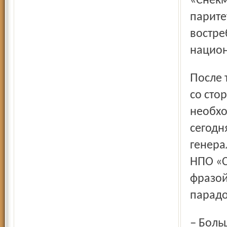
«Снекм
парите
востре
национ
После такой высокой оценки и столь серьёзных обещаний
со сто
необхо
сегодн
генера
НПО «С
фразой
парадо
– Больше денег от государ-ства «Сатурну» не надо, –