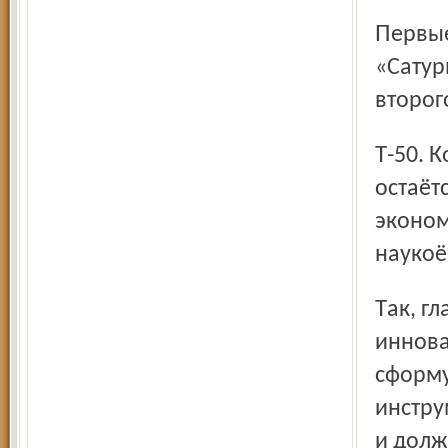
Первые самолёты с двигателями SaM146 уже в небе, а
«Сатур
второг
Т-50. Конкуренция со стороны Израиля, Швеции и Китая
остаёт
эконом
наукоё
Так, главная задача созданного на базе «Сатурна»
иннова
сформу
инстру
и долж