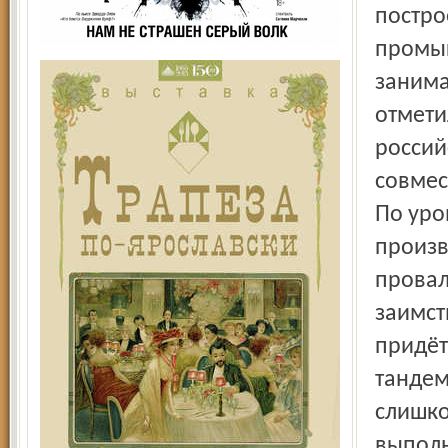
постро
промыш
занима
отмети
россий
совмес
По уро
произв
провал
заимст
придёт
тандем
слишко
выполн