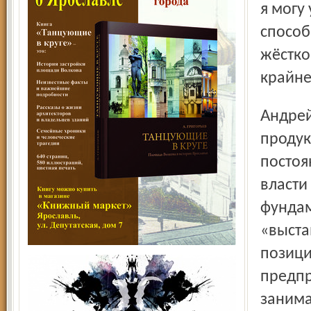
я могу
способ
жёстко
крайне
Андрей Кокошин рассказал и о работе по продвижению
продук
постоя
власти
фундам
«выста
позици
предпр
занима