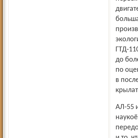
двигат
больша
произв
эколог
ГТД-11
до бол
по оце
в посл
крылаты
АЛ-55 и далее, по полному списку разработок это
наукоё
передо
и то, ч