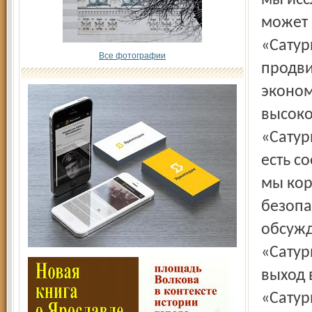
мы исс
может 
«Сатур
Все фотографии
продви
эконом
высоко
«Сатур
есть с
мы кор
безопа
обсужд
«Сатур
выход 
«Сатур