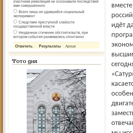
участники революций не осознавали последствий
вместе
ими совершённого
Всего лишь не удавшийся социальный
россий
эксперимент
Следствие преступной слабости
идёт д
государственной власти
Неудачное стечение обстоятельств, при
програ
котором события развивались спонтанно
эконом
Архив
высшим
Фото дня
сегодн
«Сатур
касает
особен
двигат
замест
отвеча