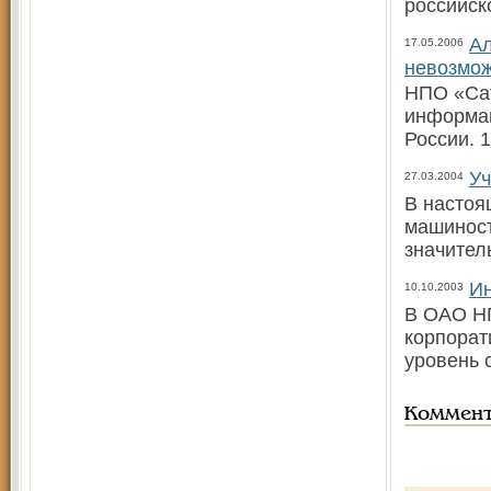
российск
А
17.05.2006
невозмож
НПО «Сат
информац
России. 1
Уч
27.03.2004
В настоя
машиност
значител
И
10.10.2003
В ОАО НП
корпорат
уровень 
Коммен