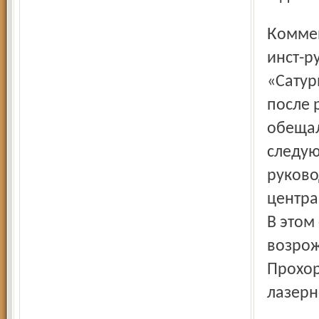
Комментируя эти планы, Андрей Кокошин назвал пуск
инст-р
«Сатур
после 
обещал
следую
руково
центра
В этом
возрож
Прохор
лазерн