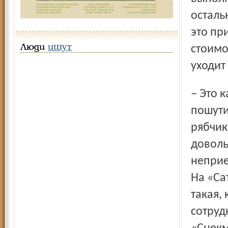
осталь
это пр
Люди
ищут
стоимо
уходит
– Это как паштет из рябчиков пополам с кониной, –
пошути
рябчик
доволь
неприе
На «Са
такая,
сотруд