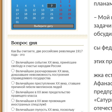
1
2
планам
3
4
5
6
7
8
9
10
11
12
13
14
15
16
17
18
19
20
21
22
23
– Мой визит посвящён высоким технологиям, но его
24
25
26
27
28
29
30
31
задачи
Выберите дату
обсуди
Вопрос дня
сы фе
Как Вы считаете, две российские революции 1917
года - это
этих п
Величайшее событие ХХ века, принёсшее
свободу и счастье народам России
Величайшее разочарование ХХ века,
жка есть, обсуждались лишь детали, – сказал Андрей
доказавшее невозможность построения
справедливого государства
Афанас
Величайшее преступление ХХ века, ставшее
причиной гибели миллионов людей
предпр
Величайшее в ХХ веке предательство
правящего класса
«Сатур
Величайшая в ХХ веке провокация
иностранных спецслужб
отечес
Величайшая глупость ХХ века, поскольку