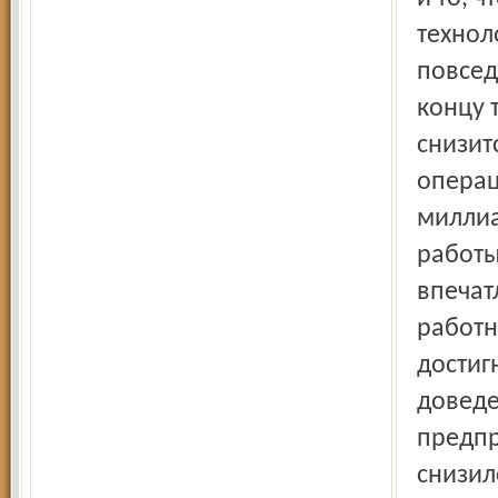
технол
повсед
концу 
снизит
операц
миллиа
работы
впечат
работн
достиг
доведе
предпр
снизилс