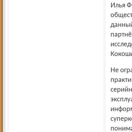
Илья Фёдоров предпочёл до времени не раскрывать
общест
данный
партнё
исслед
Кокоши
Не ограничившись переговорами, партнёры перешли к
практи
серийн
эксплу
информ
суперк
понима