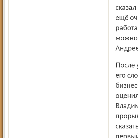
сказал
ещё оч
работа
можно 
Андрее
После уточнений и пояснений, данных Ильёй Фёдоровым,
его сл
бизнес
оценил
Владим
прорыв
сказат
первый