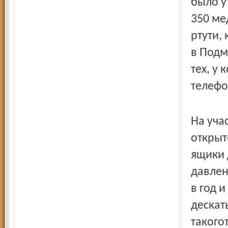
было у
350 ме
ртути,
в Подм
тех, у
телефон
На уча
открыт
ящики 
давлен
в год 
дескат
такого­