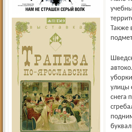
учебны
террит
Также 
подмет
Шведск
автоко
уборки
улицы 
снега 
сгреба
подним
буквал