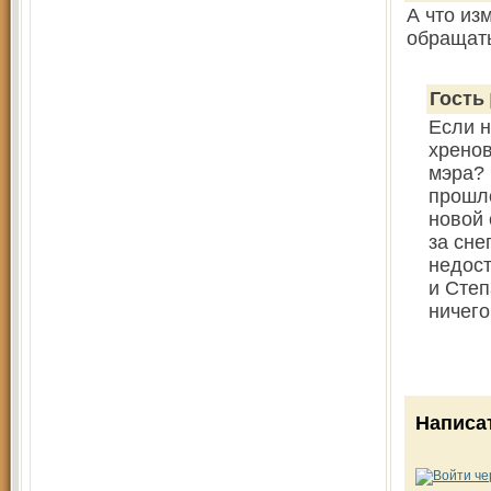
А что из
обращать
Гость
Если н
хренов
мэра? 
прошло
новой 
за сне
недост
и Степ
ничего
Написа