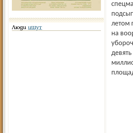
спецма
подсып
летом 
Люди
ищут
на воо
убороч
девять
миллио
площа