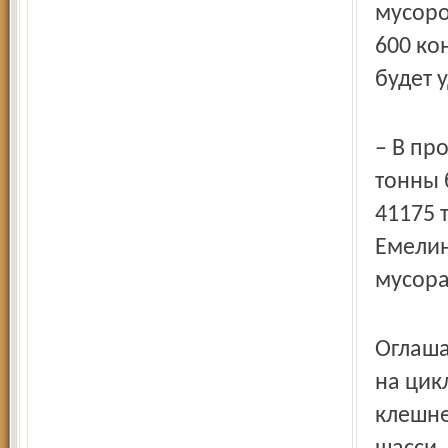
мусоро
600 ко
будет 
– В пр
тонны 
41175 
Емелин
мусора
Оглаша
на цик
клешне