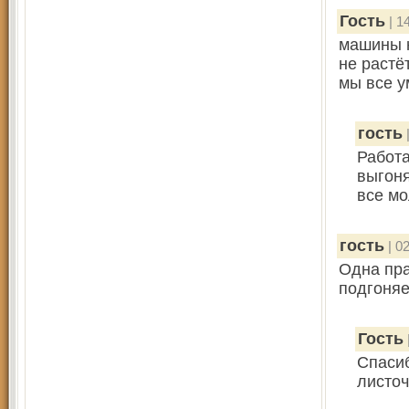
Гость
| 1
машины н
не растё
мы все у
гость
|
Работа
выгоня
все мо
гость
| 02
Одна пра
подгоняе
Гость
Спасиб
листоч