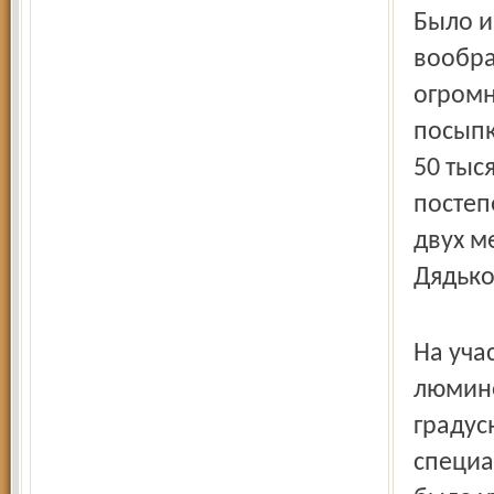
Было и
вообра
огромн
посыпк
50 тыс
постеп
двух м
Дядько
На уча
люмине
градус
специа