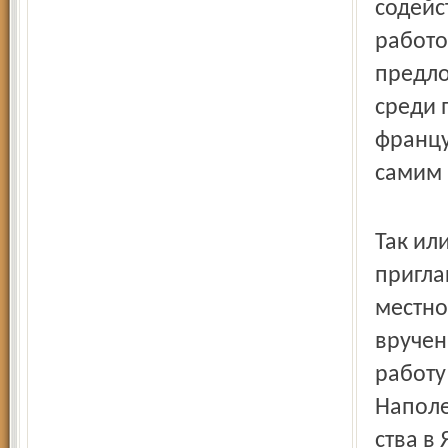
содейс
работо
предло
среди 
францу
самим
Так ил
пригла
местно
вручен
работу
Наполе
ства в 