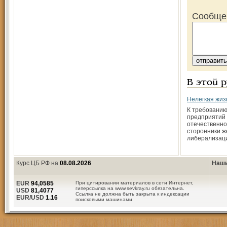
Сообще
В этой 
Нелегкая жиз
К требованию
предприятий
отечественно
сторонники ж
либерализац
Курс ЦБ РФ на
08.08.2026
Наши
EUR
94,0585
При цитировании материалов в сети Интернет,
гиперссылка на www.sevkray.ru обязательна.
USD
81,4077
Ссылка не должна быть закрыта к индексации
EUR/USD
1.16
поисковыми машинами.