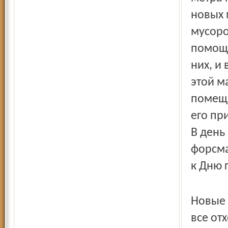
новых 
мусоро
помощь
них, и
этой м
помеща
его при
В день
форс­м
к Дню г
Новые 
все от