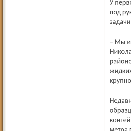
У перв
под ру
задачи
– Мы и
Никола
районо
жидких
крупно
Недавн
образц
контей
метра 