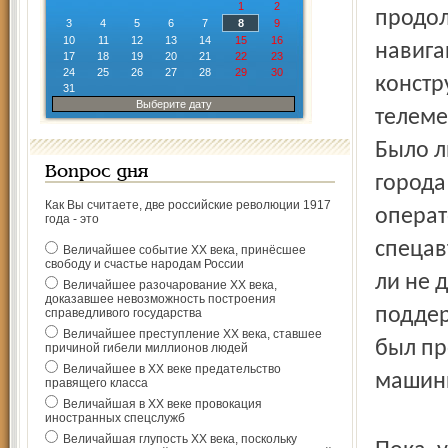
1
2
продол
3
4
5
6
7
8
9
10
11
12
13
14
15
16
навига
17
18
19
20
21
22
23
24
25
26
27
28
29
30
констр
31
Выберите дату
телеме
Было л
Вопрос дня
города
Как Вы считаете, две российские революции 1917
операт
года - это
спецав
Величайшее событие ХХ века, принёсшее
свободу и счастье народам России
ли не 
Величайшее разочарование ХХ века,
доказавшее невозможность построения
поддер
справедливого государства
Величайшее преступление ХХ века, ставшее
был пр
причиной гибели миллионов людей
Величайшее в ХХ веке предательство
машины
правящего класса
Величайшая в ХХ веке провокация
иностранных спецслужб
Величайшая глупость ХХ века, поскольку