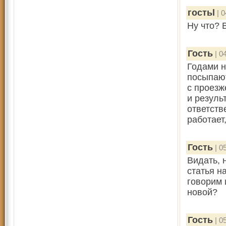
гостьl
| 0
Ну что? 
Гость
| 0
Годами н
посыпают
с проезж
и резуль
ответств
работает
Гость
| 0
Видать, 
статья н
говорим 
новой?
Гость
| 0