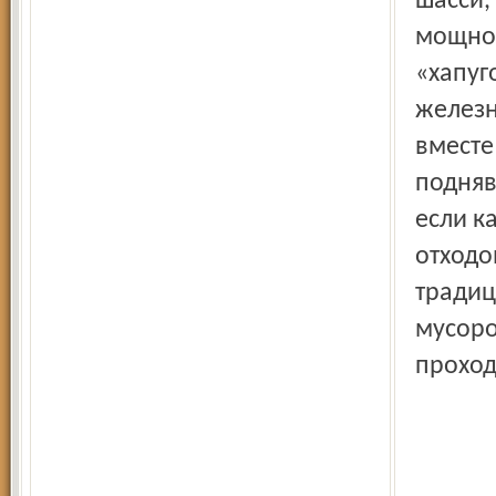
шасси,
мощног
«хапуг
железн
вместе
подняв 
если к
отходо
традиц
мусоро
проход