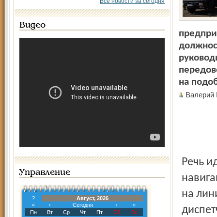
Все новости за сегодня
Видео
предпри
должнос
руководи
передово
на подо
Валерий
Речь и
Управление
навига
на лин
?
Август, 2026
«
‹
Сегодня
›
»
диспет
Пн
Вт
Ср
Чт
Пт
Сб
Вс