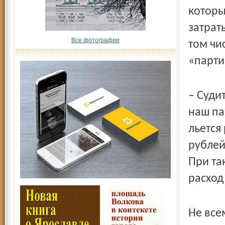
которы
затрат
Все фотографии
том чи
«парт
– Суди
наш па
льется
рублей
При та
расход
Не все