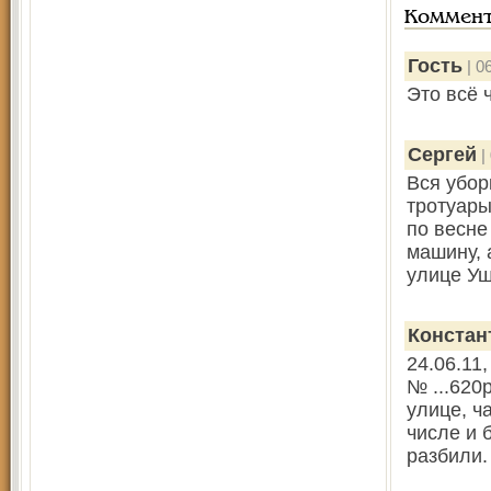
Коммен
Гость
| 0
Это всё 
Сергей
|
Вся убор
тротуары
по весне
машину, 
улице Уш
Констан
24.06.11
№ ...620
улице, ч
числе и 
разбили.