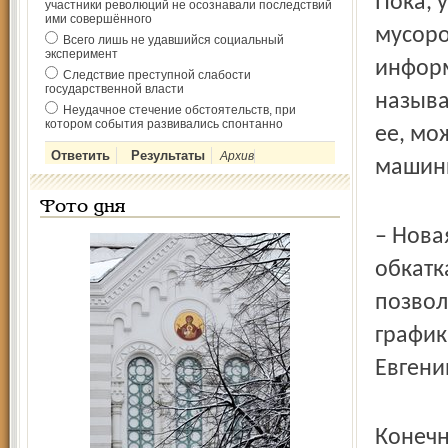
Пока, 
участники революций не осознавали последствий
ими совершённого
мусоро
Всего лишь не удавшийся социальный
эксперимент
информ
Следствие преступной слабости
государственной власти
называ
Неудачное стечение обстоятельств, при
котором события развивались спонтанно
ее, мо
Архив
машины
Фото дня
– Нова
обкатк
позвол
график
Евгени
Конечн