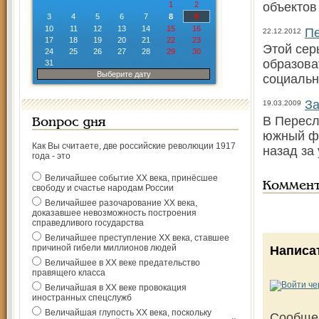
1
2
объектов
3
4
5
6
7
8
9
10
11
12
13
14
15
16
Пе
22.12.2012
17
18
19
20
21
22
23
Этой сер
24
25
26
27
28
29
30
образова
31
Выберите дату
социальн
За
19.03.2009
В Пересл
Вопрос дня
южный фо
Как Вы считаете, две российские революции 1917
назад за
года - это
Величайшее событие ХХ века, принёсшее
Коммен
свободу и счастье народам России
Величайшее разочарование ХХ века,
доказавшее невозможность построения
справедливого государства
Величайшее преступление ХХ века, ставшее
причиной гибели миллионов людей
Написа
Величайшее в ХХ веке предательство
правящего класса
Величайшая в ХХ веке провокация
иностранных спецслужб
Величайшая глупость ХХ века, поскольку
Сообще