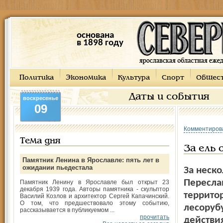
основана
в 1898 году
Политика
Экономика
Культура
Спорт
Общес
Даты и события
воскресенье
09
Комментиров
Тема дня
За ель 
Памятник Ленина в Ярославле: пять лет в
ожидании пьедестала
За неско
Пересла
Памятник Ленину в Ярославле был открыт 23
декабря 1939 года. Авторы памятника - скульптор
террито
Василий Козлов и архитектор Сергей Капачинский.
О том, что предшествовало этому событию,
лесорубу
рассказывается в публикуемом ...
прочитать
действи