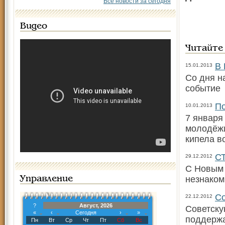
Все новости за сегодня
Видео
Читайте
В 
15.01.2013
Со дня н
событи
По
10.01.2013
7 января
молодёжи
кипела в
С
29.12.2012
С Новым 
незнаком
Управление
Со
22.12.2012
?
Август, 2026
Советску
«
‹
Сегодня
›
»
поддержа
Пн
Вт
Ср
Чт
Пт
Сб
Вс