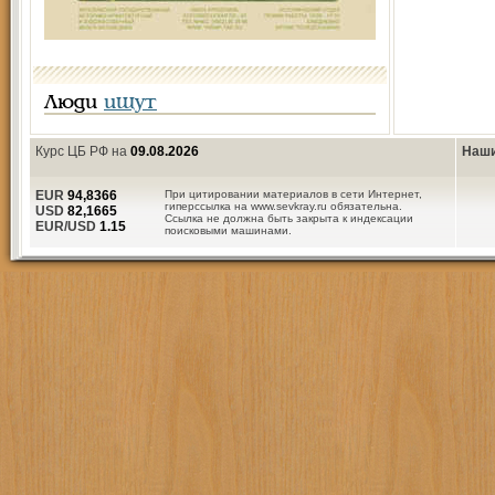
Люди
ищут
Курс ЦБ РФ на
09.08.2026
Наши
EUR
94,8366
При цитировании материалов в сети Интернет,
гиперссылка на www.sevkray.ru обязательна.
USD
82,1665
Ссылка не должна быть закрыта к индексации
EUR/USD
1.15
поисковыми машинами.