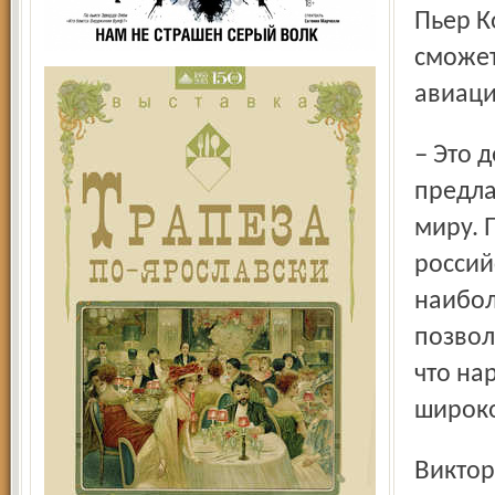
Пьер К
сможет
авиаци
– Это действительно новый двигатель, который
предла
миру. 
россий
наибол
позвол
что на
широко
Викто