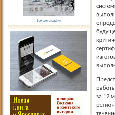
систем
выполн
Все фотографии
опреде
будуще
критич
сертиф
изгото
выполн
Представители компании Snecma Moteurs заявили, что
работы
за 12 
регион
течени