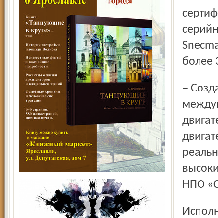
сертиф
серийн
Snecma
более 
– Создание двигателя SM146 – первый перспективный
междун
двигат
двигат
реальн
высоки
НПО «С
Исполнительный вице-президент Snecma Moteurs Жан-