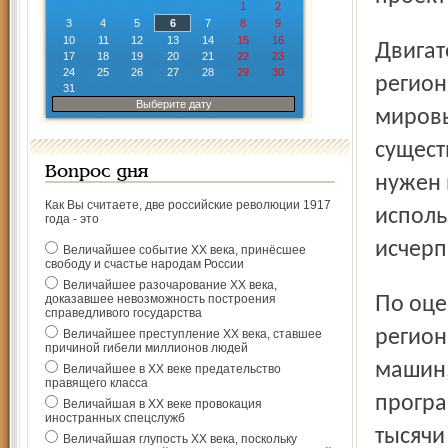
1
2
3
4
5
6
7
8
9
10
11
12
13
14
15
16
Двигатель SM146 создается специально для рынка
17
18
19
20
21
22
23
24
25
26
27
28
29
30
регион
31
Выберите дату
мировы
сущест
Вопрос дня
нужен 
Как Вы считаете, две российские революции 1917
исполь
года - это
исчерп
Величайшее событие ХХ века, принёсшее
свободу и счастье народам России
Величайшее разочарование ХХ века,
доказавшее невозможность построения
По оценкам экспертов, потребность внутреннего рынка в
справедливого государства
регион
Величайшее преступление ХХ века, ставшее
причиной гибели миллионов людей
машин,
Величайшее в ХХ веке предательство
правящего класса
програ
Величайшая в ХХ веке провокация
иностранных спецслужб
тысячи
Величайшая глупость ХХ века, поскольку