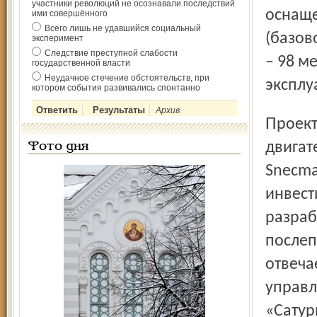
участники революций не осознавали последствий
оснаще
ими совершённого
Всего лишь не удавшийся социальный
(базово
эксперимент
Следствие преступной слабости
– 98 м
государственной власти
Неудачное стечение обстоятельств, при
эксплу
котором события развивались спонтанно
Архив
Проектирование, разработка и дальнейшее производство
двигат
Фото дня
Snecma
инвест
разраб
послеп
отвеча
управл
«Сатур