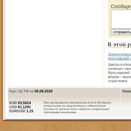
Сообще
В этой 
Энергетическ
ярославский 
Завтра в обл
начинает сво
Ярославский 
форум – кру
отраслевое
Курс ЦБ РФ на
06.08.2026
Наши
EUR
93,5824
При цитировании материалов в сети Интернет,
гиперссылка на www.sevkray.ru обязательна.
USD
81,1291
Ссылка не должна быть закрыта к индексации
EUR/USD
1.15
поисковыми машинами.