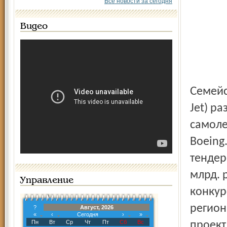
Все новости за сегодня
Видео
Семейство региональных самолетов RRJ (Russian Regional
Jet) р
самоле
Boeing
тендер
млрд. 
Управление
конкур
регион
?
Август, 2026
«
‹
Сегодня
›
»
Пн
Вт
Ср
Чт
Пт
Сб
Вс
проект