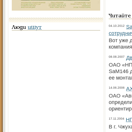
Читайте
Sa
04.10.2012
Люди
ищут
сотрудни
Вот уже 
компания
Дв
08.08.2007
ОАО «НПО
SaM146 д
ее монта
АХ
14.06.2006
ОАО «Ави
определи
ориентир
НП
17.11.2004
В г. Чжу