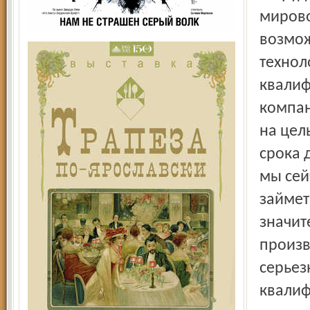
мирово
возмож
технол
квалиф
компан
на цел
срока 
мы сей
займет
значит
произв
серьез
квалиф