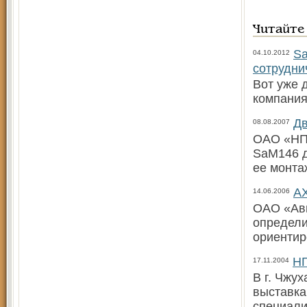
Читайте
Sa
04.10.2012
сотрудни
Вот уже 
компания
Дв
08.08.2007
ОАО «НПО
SaM146 д
ее монта
АХ
14.06.2006
ОАО «Ави
определи
ориентир
НП
17.11.2004
В г. Чжу
выставка
специал