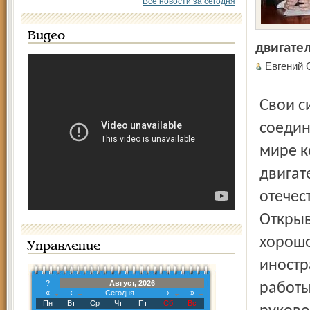
Все новости за сегодня
Видео
двигате
Евгений
Свои силы и средства в этом проекте равномерно
соедин
мире к
двигат
отечес
Открыв
хорошо
Управление
иностр
?
Август, 2026
работы
«
‹
Сегодня
›
»
Пн
Вт
Ср
Чт
Пт
Сб
Вс