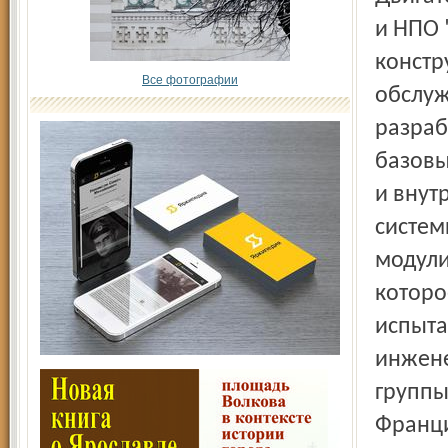
и НПО "
констр
Все фотографии
обслуж
разраб
базовы
и внут
систем
модули
которо
испыта
инжене
группы
Франци