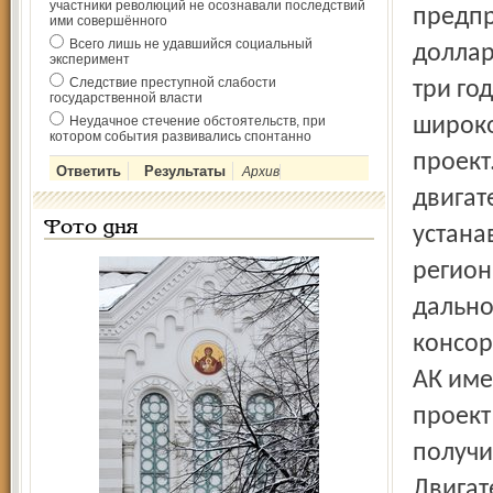
участники революций не осознавали последствий
предпр
ими совершённого
Всего лишь не удавшийся социальный
доллар
эксперимент
Следствие преступной слабости
три го
государственной власти
Неудачное стечение обстоятельств, при
широко
котором события развивались спонтанно
проект
Архив
двигат
Фото дня
устана
регион
дальнос
консор
АК име
проект
получи
Двигат