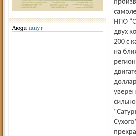
произв
самоле
НПО "С
Люди
ищут
двух к
200 с 
на бли
регион
двигат
доллар
уверен
сильно
"Сатур
Сухого
прекра