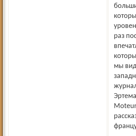
больши
которы
уровен
раз по
впечат
которы
мы вид
западн
журнал
Эртема
Moteu
расска
францу