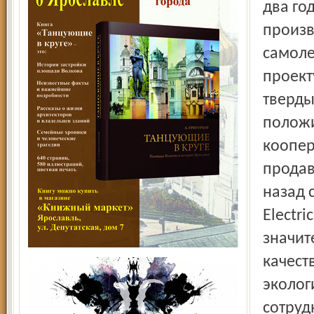
два го
произв
самоле
проект
тверды
полож
коопер
продав
назад 
Electr
значит
качест
эколог
сотруд