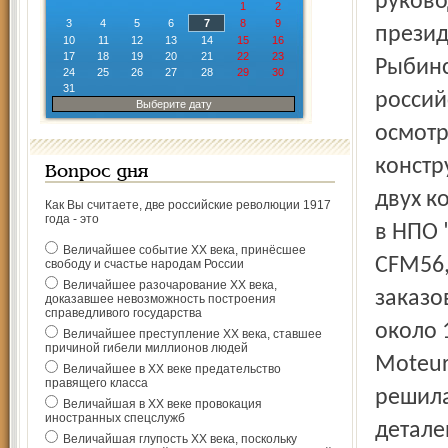
руково
1
2
3
4
5
6
7
8
9
презид
10
11
12
13
14
15
16
17
18
19
20
21
22
23
Рыбинс
24
25
26
27
28
29
30
31
россий
Выберите дату
осмотр
констр
Вопрос дня
двух к
Как Вы считаете, две российские революции 1917
года - это
в НПО 
Величайшее событие ХХ века, принёсшее
CFM56,
свободу и счастье народам России
Величайшее разочарование ХХ века,
заказо
доказавшее невозможность построения
справедливого государства
около 
Величайшее преступление ХХ века, ставшее
причиной гибели миллионов людей
Moteur
Величайшее в ХХ веке предательство
правящего класса
решила
Величайшая в ХХ веке провокация
иностранных спецслужб
детале
Величайшая глупость ХХ века, поскольку