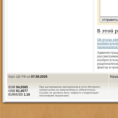
В этой 
Об итогах обл
изобретателе
рационализа
Администрац
рассматривае
изобретатель
рационализац
фактор в про
Курс ЦБ РФ на
07.08.2026
Наши
EUR
94,0585
При цитировании материалов в сети Интернет,
гиперссылка на www.sevkray.ru обязательна.
USD
81,4077
Ссылка не должна быть закрыта к индексации
EUR/USD
1.16
поисковыми машинами.