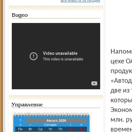
Все новости за сегодня
Видео
Напомним, 15 января произошло возгорание в литейном
цехе О
продук
«Автод
две из
которы
Управление
Эконом
млн. р
?
Август, 2026
«
‹
Сегодня
›
»
времен
Пн
Вт
Ср
Чт
Пт
Сб
Вс