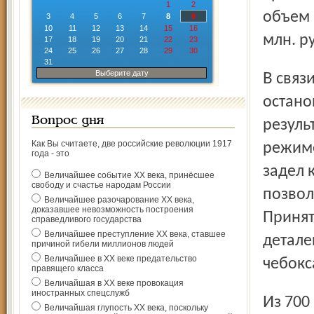
1
2
объем 
3
4
5
6
7
8
9
10
11
12
13
14
15
16
млн. р
17
18
19
20
21
22
23
24
25
26
27
28
29
30
31
Выберите дату
В связи с остановкой литейного цеха ТМЗ возникла угроза
остано
Вопрос дня
резуль
Как Вы считаете, две российские революции 1917
режиме
года - это
задел 
Величайшее событие ХХ века, принёсшее
свободу и счастье народам России
позвол
Величайшее разочарование ХХ века,
доказавшее невозможность построения
Принят
справедливого государства
Величайшее преступление ХХ века, ставшее
детале
причиной гибели миллионов людей
Величайшее в ХХ веке предательство
чебокс
правящего класса
Величайшая в ХХ веке провокация
иностранных спецслужб
Из 700 работников литейного цеха ТМЗ 100 человек будут
Величайшая глупость ХХ века, поскольку