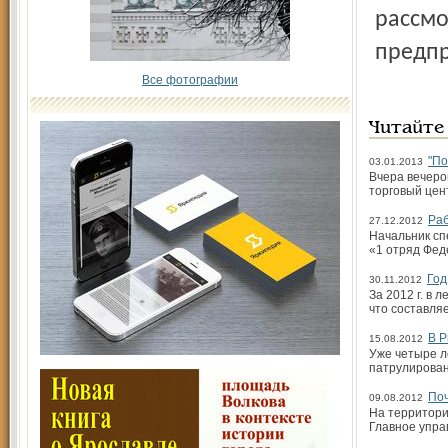
рассмо
предпр
Все фотографии
Читайте
"По
03.01.2013
Вчера вечеро
торговый цен
Раб
27.12.2012
Начальник сп
«1 отряд Фед
Год
30.11.2012
За 2012 г. в
что составляе
В Р
15.08.2012
Уже четыре л
патрулирован
Поч
09.08.2012
На территори
Главное упра