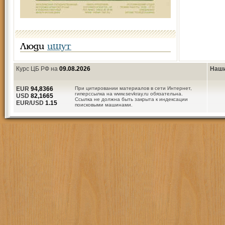
Люди
ищут
Курс ЦБ РФ на
09.08.2026
Наши
EUR
94,8366
При цитировании материалов в сети Интернет,
гиперссылка на www.sevkray.ru обязательна.
USD
82,1665
Ссылка не должна быть закрыта к индексации
EUR/USD
1.15
поисковыми машинами.