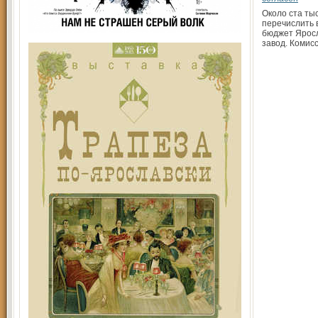
Около ста ты
перечислить
бюджет Ярос
завод. Комис