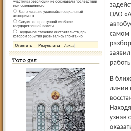
участники революций не осознавали последствий
задейс
ими совершённого
Всего лишь не удавшийся социальный
ОАО «А
эксперимент
Следствие преступной слабости
автобу
государственной власти
Неудачное стечение обстоятельств, при
самом 
котором события развивались спонтанно
разбор
Архив
заявил
Фото дня
работы
В ближайших планах – запуск первой автоматической
линии 
восста
Находя
узнав 
оказат