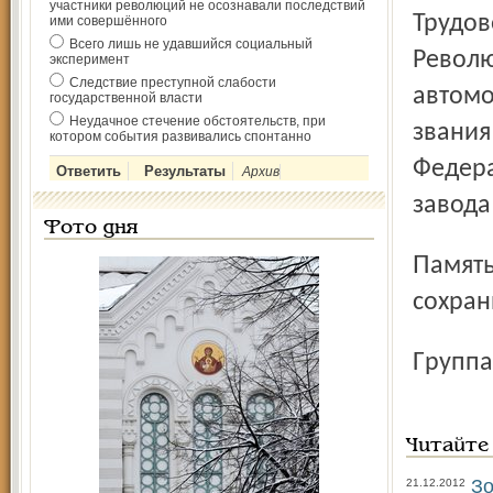
участники революций не осознавали последствий
Трудов
ими совершённого
Всего лишь не удавшийся социальный
Револю
эксперимент
Следствие преступной слабости
автомо
государственной власти
Неудачное стечение обстоятельств, при
звания
котором события развивались спонтанно
Федера
Архив
завода
Фото дня
Память о Виталии Максимовиче Малюте навсегда
сохран
Групп
Читайте
Зо
21.12.2012