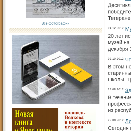
Десятикл
победите
Тегеран
Все фотографии
Му
04.12.2012
20 лет и
музей на
декабря 
Чт
02.10.2012
В этом н
старинны
школы. Т
Зд
28.08.2012
В течени
професси
из респу
Ли
22.08.2012
Сегодня 