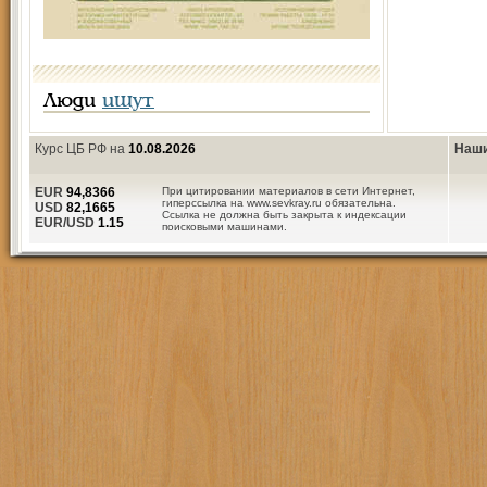
Люди
ищут
Курс ЦБ РФ на
10.08.2026
Наши
EUR
94,8366
При цитировании материалов в сети Интернет,
гиперссылка на www.sevkray.ru обязательна.
USD
82,1665
Ссылка не должна быть закрыта к индексации
EUR/USD
1.15
поисковыми машинами.