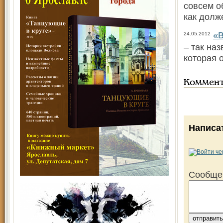
совсем о
как долж
«В
24.05.2012
– так на
которая 
Коммен
Написа
Сообще