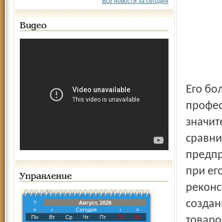
Все новости за сегодня
Видео
Его большой инженерный опыт, высокий
профес
значит
сравни
предпр
при ег
Управление
реконс
создан
?
Август, 2026
«
‹
Сегодня
›
»
Пн
Вт
Ср
Чт
Пт
Сб
Вс
товаро