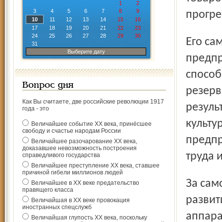
1
2
3
4
5
6
7
8
9
прогре
10
11
12
13
14
15
16
17
18
19
20
21
22
23
24
25
26
27
28
29
30
Его самоотверженный труд по организации работы на
31
Выберите дату
предпр
способ
Вопрос дня
резерв
Как Вы считаете, две российские революции 1917
резуль
года - это
культу
Величайшее событие ХХ века, принёсшее
свободу и счастье народам России
предпр
Величайшее разочарование ХХ века,
доказавшее невозможность построения
труда 
справедливого государства
Величайшее преступление ХХ века, ставшее
причиной гибели миллионов людей
За самоотверженный труд, большой личный вклад в
Величайшее в ХХ веке предательство
правящего класса
развит
Величайшая в ХХ веке провокация
иностранных спецслужб
аппара
Величайшая глупость ХХ века, поскольку