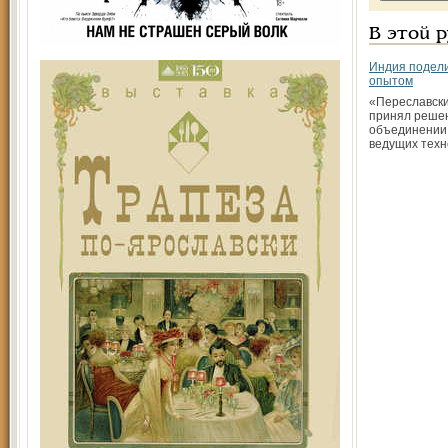
В этой 
Индия подели
опытом
«Переславски
принял реше
объединении 
ведущих техн