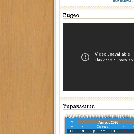
Все новости
Видео
Управление
?
Август, 2026
«
‹
Сегодня
›
Пн
Вт
Ср
Чт
Пт
Сб
В