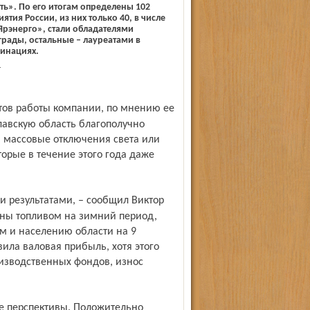
ть». По его итогам определены 102
ятия России, из них только 40, в числе
рэнерго», стали обладателями
рады, остальные – лауреатами в
инациях.
.
лавскую область благополучно
, массовые отключения света или
торые в течение этого года даже
ены топливом на зимний период,
м и населению области на 9
ила валовая прибыль, хотя этого
изводственных фондов, износ