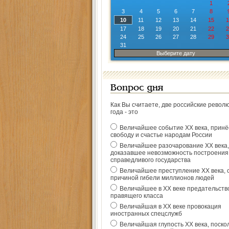
1
3
4
5
6
7
8
10
11
12
13
14
15
1
17
18
19
20
21
22
2
24
25
26
27
28
29
3
31
Выберите дату
Вопрос дня
Как Вы считаете, две российские револ
года - это
Величайшее событие ХХ века, прин
свободу и счастье народам России
Величайшее разочарование ХХ века,
доказавшее невозможность построения
справедливого государства
Величайшее преступление ХХ века, 
причиной гибели миллионов людей
Величайшее в ХХ веке предательств
правящего класса
Величайшая в ХХ веке провокация
иностранных спецслужб
Величайшая глупость ХХ века, поско