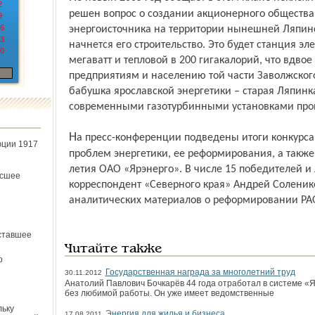
2
решен вопрос о создании акционерного общества
9
6
энергоисточника на территории нынешней Ляпинск
3
начнется его строительство. Это будет станция э
0
мегаватт и тепловой в 200 гигакалорий, что вдвое
предприятиям и населению той части Заволжског
бабушка ярославской энергетики – старая Ляпинк
современными газотурбинными установками прои
На пресс-конференции подведены итоги конкурса журналистов на лучшее освещение
юции 1917
проблем энергетики, ее реформирования, а также
летия ОАО «Ярэнерго». В числе 15 победителей и 
ёсшее
корреспондент «Северного края» Андрей Соленик
аналитических материалов о реформировании РАО
ставшее
Читайте также
о
Государственная награда за многолетний труд
30.11.2012
Анатолий Павлович Бочкарёв 44 года отработал в системе «Я
без любимой работы. Он уже имеет ведомственные
льку
Энергия для жилья и бизнеса
17.08.2011