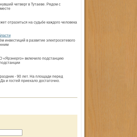
увший четверг в Тутаеве. Рядом с
 месте
жет отразиться на судьбе каждого человека
бласти
м инвестиций в развитие электросетевого
онним
АО «Ярэнерго» включило подстанцию
 подстанции
аздник - 90 лет. На площади перед
Да и гостей приехало достаточно.