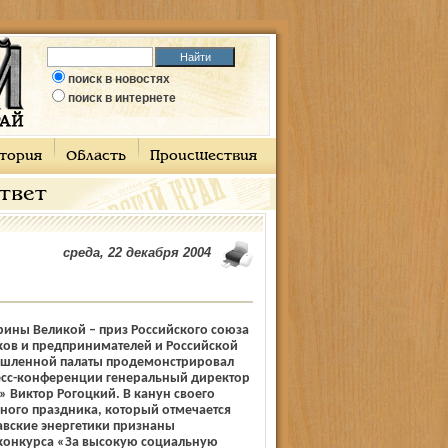
поиск в новостях
поиск в интернете
тория
Область
Происшествия
ответ
среда, 22 декабря 2004
ерины Великой – приз Российского союза
в и предпринимателей и Российской
шленной палаты продемонстрировал
есс-конференции генеральный директор
 Виктор Рогоцкий. В канун своего
ного праздника, который отмечается
авские энергетики признаны
конкурса «За высокую социальную