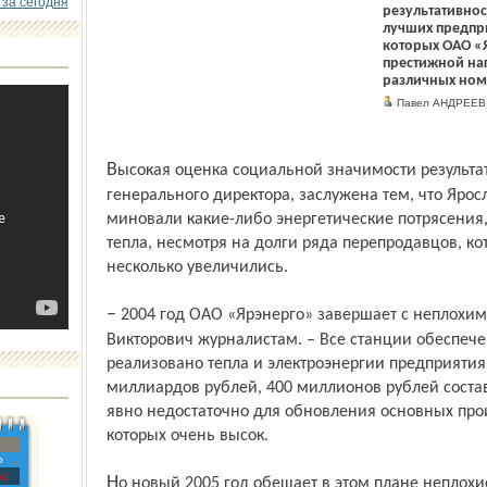
 за сегодня
результативнос
лучших предпри
которых ОАО «Я
престижной наг
различных ном
Павел АНДРЕЕВ
Высокая оценка социальной значимости результатов работы компании, по мнению ее
генерального директора, заслужена тем, что Ярос
миновали какие-либо энергетические потрясения
тепла, несмотря на долги ряда перепродавцов, ко
несколько увеличились.
– 2004 год ОАО «Ярэнерго» завершает с неплохими результатами, – сообщил Виктор
Викторович журналистам. – Все станции обеспеч
реализовано тепла и электроэнергии предприятия
миллиардов рублей, 400 миллионов рублей состав
явно недостаточно для обновления основных про
которых очень высок.
»
с
Но новый 2005 год обещает в этом плане неплохие перспективы. Положительно