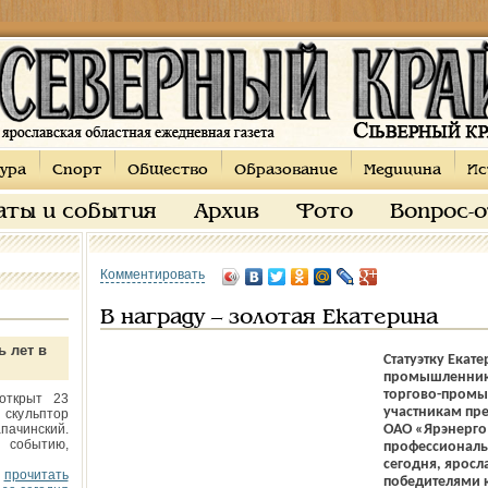
ура
Спорт
Общество
Образование
Медицина
Ис
аты и события
Архив
Фото
Вопрос-
Комментировать
В награду – золотая Екатерина
ь лет в
Статуэтку Екат
промышленнико
торгово-промы
открыт 23
участникам пр
 скульптор
пачинский.
ОАО «Ярэнерго»
 событию,
профессиональ
сегодня, яросл
прочитать
победителями 