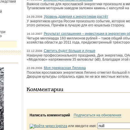
следствий
Важное событие для ярославской энергетики произошло в мин
Тутаевским моторным заводом заложен камень с капсулой на
й
Уровень доверия к энергетикам растёт
24.09.2008
У энергетиков центра России произошло событие, которое мо
этого региона. Причём в лучшую для его кошелька сторону.
при
Результат соглашения – инвестиции в энергетику о
16.10.2007
о
Четыре миллиарда 160 миллионов рублей – таков общий объё
хозяйства области до 2011 года, предусмотренный трёхстор
Светить будут больше и лучше
22.12.2006
Накануне профессионального праздника, Дня энергетика, О
«Моделово» напряжением 35 киловольт (кВ). Благодаря этой
Моя прекрасная Ляпинка
22.09.2006
Поселок ярославских энергетиков Ляпино отметил большой пр
Дворцом культуры собрались едва ли не все местные жители. 
Комментарии
Написать комментарий
Подписаться на обновления
или введите имя: