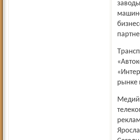
заводы
машино
бизнес
партне
Транспортный бизнес НТМ-Холдинга включает в себя ОАО
«Авток
«Интер
рынке 
Медийное направление бизнеса представлено
телеко
реклам
Яросла