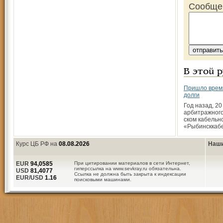
Сообще
В этой 
Пришло врем
долги
Год назад, 2
арбитражного
ском кабельн
«Рыбинсккаб
Курс ЦБ РФ на
08.08.2026
Наши
EUR
94,0585
При цитировании материалов в сети Интернет,
гиперссылка на www.sevkray.ru обязательна.
USD
81,4077
Ссылка не должна быть закрыта к индексации
EUR/USD
1.16
поисковыми машинами.