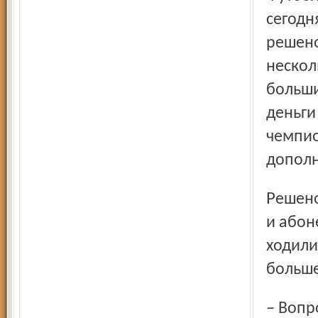
сегодн
решено
нескол
больши
деньги
чемпио
дополн
Решено взять под жесткий контроль реализацию билетов
и абон
ходили
больше
– Вопрос: как очутились люди на стадионе и где деньги?