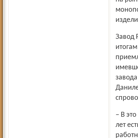
монопо
издели
Завод РТИ – это стабильно работающее предприятие, по
итогам
приемл
имевше
завода
Даниле
спрово
– В это время года на предприятии уже в течение многих
лет ес
работн