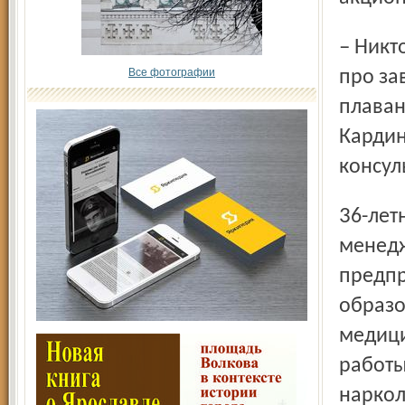
– Никто не говорит о том, что Николай Иванович забудет
Все фотографии
про за
плаван
Кардин
консул
36-летний Ростислав Даниленко – не наемный топ-
менедж
предпр
образо
медици
работы
наркол