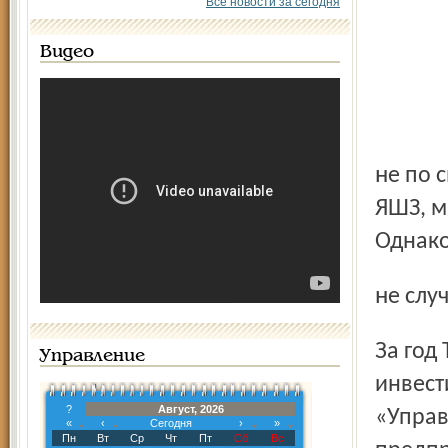
Все новости за сегодня
Видео
не по своей воле ушел с поста генерального директора
ЯШЗ, м
Однако
не слу
За год Тонков объединил все свои разрозненные активы в
Управление
инвест
?
Август, 2026
«Управ
«
‹
Сегодня
›
»
Пн
Вт
Ср
Чт
Пт
Сб
Вс