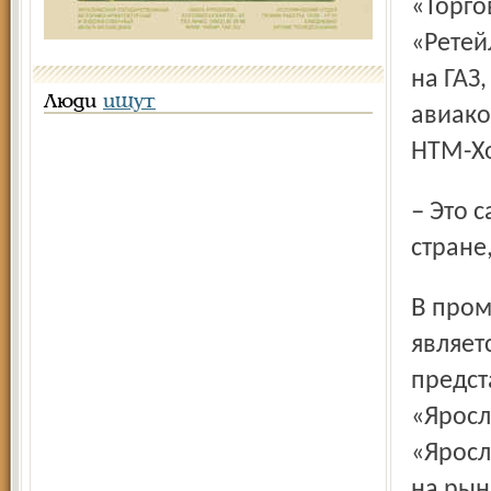
«Торго
«Ретей
на ГАЗ
Люди
ищут
авиако
НТМ-Хо
– Это самая мощная сеть розничной торговли шинами в
стране
В промышленном секторе крупнейшим бизнесом группы
являет
предст
«Яросл
«Яросл
на рын