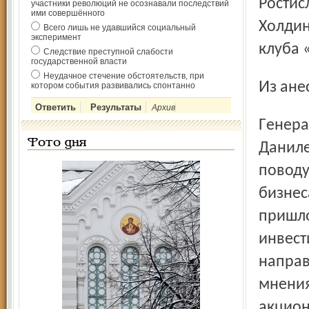
Ростис
участники революций не осознавали последствий
ими совершённого
Холдин
Всего лишь не удавшийся социальный
эксперимент
клуба 
Следствие преступной слабости
государственной власти
Неудачное стечение обстоятельств, при
Из ан
котором события развивались спонтанно
Архив
Генеральный директор НТМ-Холдинга Ростислав
Фото дня
Даниле
поводу
бизнес
пришло
инвест
направ
мнения
акцион