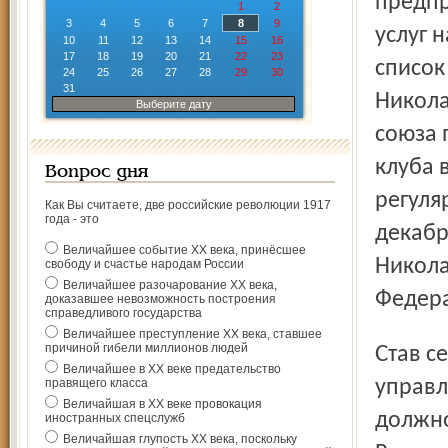
предпр
1
2
3
4
5
6
7
8
9
услуг 
10
11
12
13
14
15
16
17
18
19
20
21
22
23
список
24
25
26
27
28
29
30
31
Никола
Выберите дату
союза 
клуба 
Вопрос дня
регуля
Как Вы считаете, две российские революции 1917
года - это
декабр
Величайшее событие ХХ века, принёсшее
Никола
свободу и счастье народам России
Величайшее разочарование ХХ века,
Федер
доказавшее невозможность построения
справедливого государства
Величайшее преступление ХХ века, ставшее
причиной гибели миллионов людей
Став сенатором, Тонков оставил пост президента
Величайшее в ХХ веке предательство
правящего класса
управл
Величайшая в ХХ веке провокация
должно
иностранных спецслужб
Величайшая глупость ХХ века, поскольку