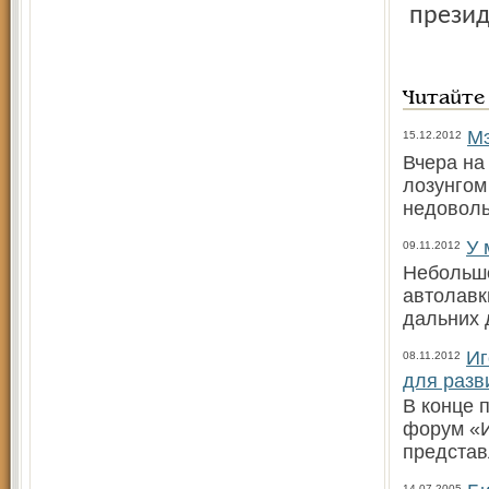
презид
Читайте
Мэ
15.12.2012
Вчера на
лозунгом
недовол
У 
09.11.2012
Небольшо
автолавк
дальних 
Иг
08.11.2012
для разв
В конце 
форум «И
представ
14.07.2005