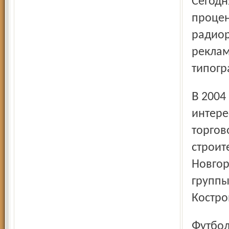
Сегодн
процен
радиор
реклам
типогр
В 2004 году НТМ-Холдинг намерен расширить свои
интере
торгов
строит
Новгор
группы
Костро
Футбольный клуб «Шинник», главным донором которого