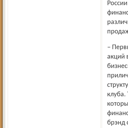
России
финанс
различ
продаж
– Первый путь – это акционирование клуба с выпуском
акций 
бизнес
прилич
структ
клуба.
которы
финанс
брэнд 