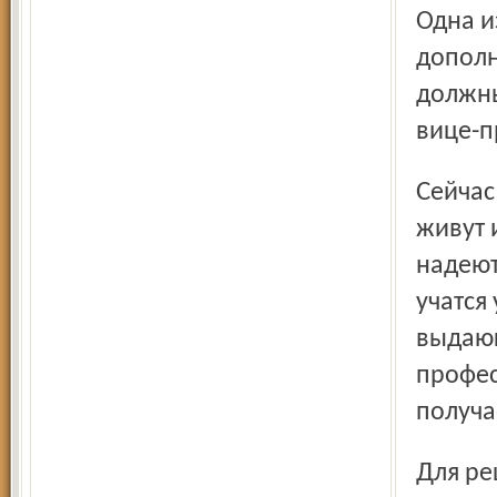
Одна и
дополн
должны
вице-п
Сейчас в ярославском футбольном интернате «Шинника»
живут 
надеют
учатся
выдающ
профес
получа
Для решения более амбициозных задач в чемпионате