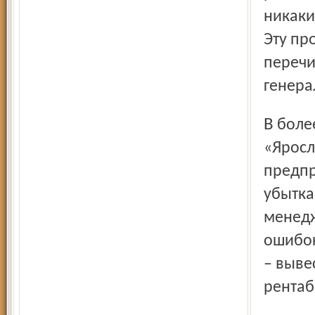
никаки
Эту пр
перечи
генера
В более сложном положении оказалась
«Яросл
предпр
убытка
менедж
ошибок
– выве
рентаб