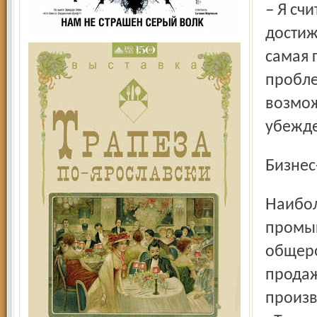
– Я считаю, что по большому счету достиг немногого и все
достиж
самая 
пробле
возмож
убежде
Бизне
Наибольшая доля оборота в инвестиционно-
промыш
общеро
продаж
произв