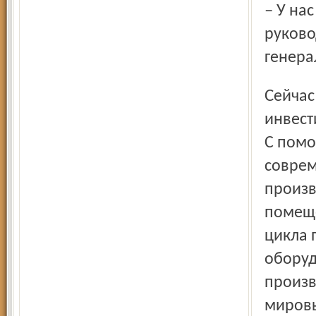
– У нас все получится, потому что коллектив, который
руково
генера
Сейчас на «Ярославрезинотехнике» реализуется
инвест
С помо
соврем
произв
помеще
цикла 
оборуд
произв
мировы