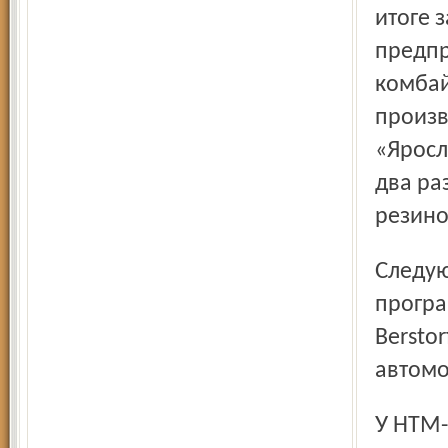
итоге 
предпр
комбай
произв
«Яросл
два ра
резино
Следующий этап (около 7 млн. евро) инвестиционной
програ
Bersto
автомо
У НТМ-Холдинга есть и машиностроительный бизнес –