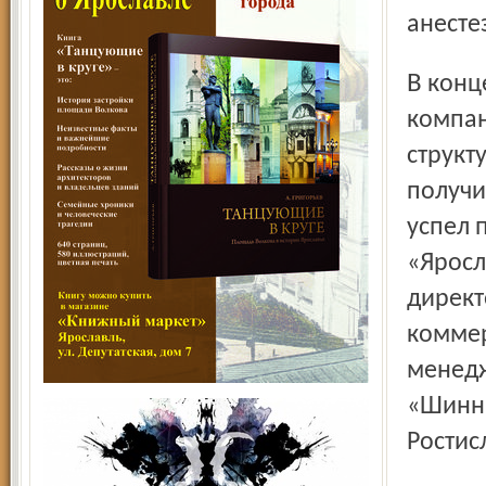
анесте
В конце 1999 года Даниленко ушел в менеджеры
компан
структ
получи
успел 
«Яросл
директ
коммер
менедж
«Шинни
Ростис