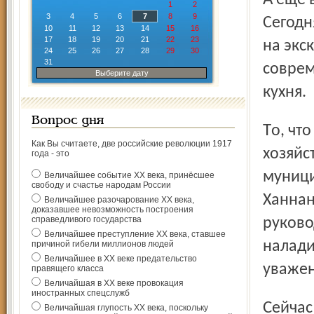
1
2
3
4
5
6
7
8
9
Сегодн
10
11
12
13
14
15
16
17
18
19
20
21
22
23
на экс
24
25
26
27
28
29
30
31
соврем
Выберите дату
кухня.
Вопрос дня
То, что называется «социалкой», здесь, как и в других
Как Вы считаете, две российские революции 1917
хозяйс
года - это
муници
Величайшее событие ХХ века, принёсшее
свободу и счастье народам России
Ханнан
Величайшее разочарование ХХ века,
доказавшее невозможность построения
справедливого государства
руково
Величайшее преступление ХХ века, ставшее
налади
причиной гибели миллионов людей
Величайшее в ХХ веке предательство
уважен
правящего класса
Величайшая в ХХ веке провокация
иностранных спецслужб
Сейчас «Ново» в ожидании. К началу апреля Равил
Величайшая глупость ХХ века, поскольку