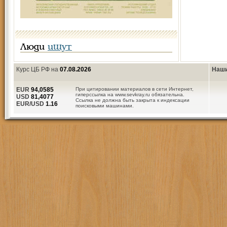
Люди
ищут
Курс ЦБ РФ на
07.08.2026
Наши
EUR
94,0585
При цитировании материалов в сети Интернет,
гиперссылка на www.sevkray.ru обязательна.
USD
81,4077
Ссылка не должна быть закрыта к индексации
EUR/USD
1.16
поисковыми машинами.