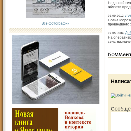
Недавний виз
области пред
Луч
05.09.2012
Елена Морозо
Все фотографии
прошедшего з
Де
07.05.2004
На оперативк
селу, назнач
Коммен
Написа
Сообще