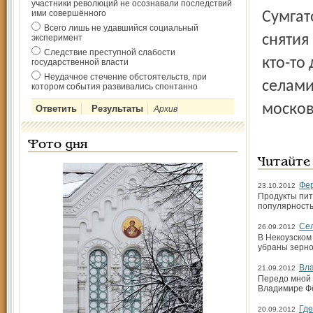
участники революций не осознавали последствий
ими совершённого
Сумгат
Всего лишь не удавшийся социальный
снятия
эксперимент
Следствие преступной слабости
кто-то
государственной власти
Неудачное стечение обстоятельств, при
селами
котором события развивались спонтанно
москов
Архив
Фото дня
Читайте
Фер
23.10.2012
Продукты пит
популярностью
Сел
26.09.2012
В Некоузском
убраны зерно
Вла
21.09.2012
Передо мной 
Владимире Фё
Где
20.09.2012