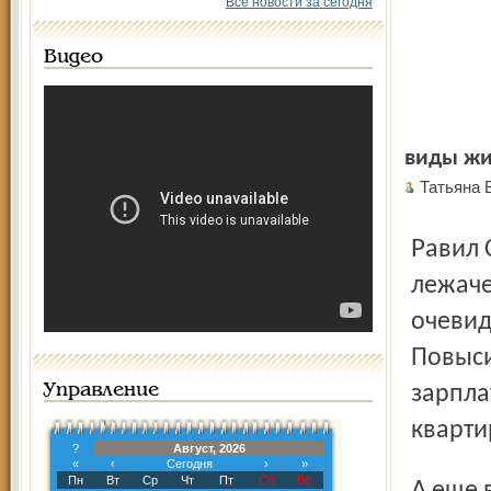
Все новости за сегодня
Видео
виды жи
Татьяна
Равил Сумгатович Ханнанов сумел не просто поднять
лежаче
очевид
Повыси
Управление
зарпла
кварти
?
Август, 2026
«
‹
Сегодня
›
»
Пн
Вт
Ср
Чт
Пт
Сб
Вс
А еще восстановили заброшенное двухэтажное здание.