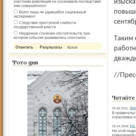
изыска
участники революций не осознавали последствий
ими совершённого
повыше
Всего лишь не удавшийся социальный
эксперимент
сентяб
Следствие преступной слабости
государственной власти
Неудачное стечение обстоятельств, при
Таким образом, в этом году доходы областных
котором события развивались спонтанно
работн
Архив
дважды
Фото дня
//П
Читайте
Зар
29.06.2011
В правительс
отраслевых 
На 
26.04.2008
На этой неде
повышенной 