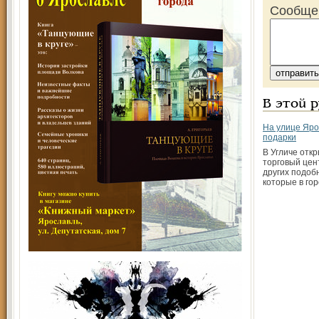
Сообще
В этой 
На улице Яро
подарки
В Угличе отк
торговый цен
других подоб
которые в гор