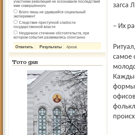
участники революций не осознавали последствий
загса 
ими совершённого
Всего лишь не удавшийся социальный
эксперимент
Следствие преступной слабости
– Их ра
государственной власти
Неудачное стечение обстоятельств, при
котором события развивались спонтанно
Ритуал
Архив
самое 
Фото дня
молодо
Каждый
формы 
офисов
фолькл
происх