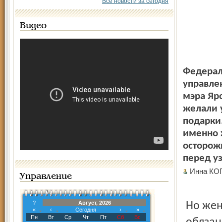
Все новости за сегодня
Видео
Федерал
управле
мэра Яр
желали у
подарки.
именно 
осторожн
перед у
Инна К
Управление
?
Август, 2026
Но жен
«
‹
Сегодня
›
»
Пн
Вт
Ср
Чт
Пт
Сб
Вс