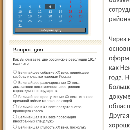
обязан
1
2
3
4
5
6
7
8
9
сотруд
10
11
12
13
14
15
16
17
18
19
20
21
22
23
района
24
25
26
27
28
29
30
31
Выберите дату
Через 
основн
Вопрос дня
оформл
Как Вы считаете, две российские революции 1917
года - это
как Не
Величайшее событие ХХ века, принёсшее
года. 
свободу и счастье народам России
Величайшее разочарование ХХ века,
Больше
доказавшее невозможность построения
справедливого государства
докуме
Величайшее преступление ХХ века, ставшее
причиной гибели миллионов людей
област
Величайшее в ХХ веке предательство
правящего класса
Другая
Величайшая в ХХ веке провокация
иностранных спецслужб
хорошо
Величайшая глупость ХХ века, поскольку