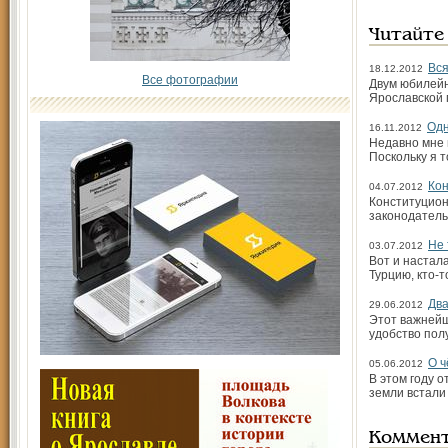
Читайте
Вся
18.12.2012
Все фотографии
Двум юбилейн
Ярославской 
Одн
16.11.2012
Недавно мне 
Поскольку я т
Кон
04.07.2012
Конституцион
законодатель
Не 
03.07.2012
Вот и настала
Турцию, кто-
Два
29.06.2012
Этот важнейш
удобство пол
О ч
05.06.2012
В этом году 
земли встали
Коммен