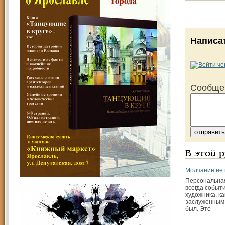
Написа
Сообще
В этой 
Молчание не 
Персональная
всегда событ
художника, к
заслуженным,
был. Это