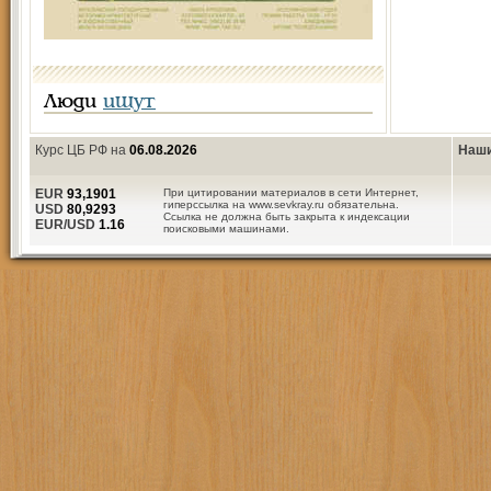
Люди
ищут
Курс ЦБ РФ на
06.08.2026
Наши
EUR
93,1901
При цитировании материалов в сети Интернет,
гиперссылка на www.sevkray.ru обязательна.
USD
80,9293
Ссылка не должна быть закрыта к индексации
EUR/USD
1.16
поисковыми машинами.