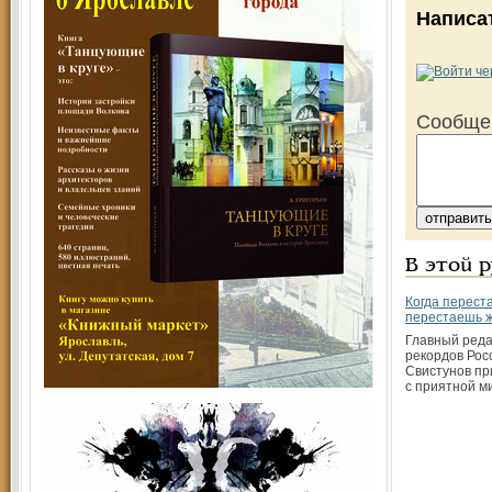
Написа
Сообще
В этой 
Когда перест
перестаешь 
Главный реда
рекордов Рос
Свистунов пр
с приятной м