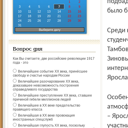
подбад
1
2
3
4
5
6
7
8
9
было б
10
11
12
13
14
15
16
17
18
19
20
21
22
23
24
25
26
27
28
29
30
31
Среди 
Выберите дату
студен
Тамбов
Вопрос дня
Зиновь
Как Вы считаете, две российские революции 1917
года - это
интерн
Величайшее событие ХХ века, принёсшее
свободу и счастье народам России
Яросла
Величайшее разочарование ХХ века,
доказавшее невозможность построения
справедливого государства
Величайшее преступление ХХ века, ставшее
Особен
причиной гибели миллионов людей
Величайшее в ХХ веке предательство
атмосф
правящего класса
– Ярос
Величайшая в ХХ веке провокация
иностранных спецслужб
участн
Величайшая глупость ХХ века, поскольку