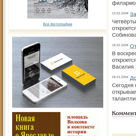
филармон
За
13.02.2009
Четвёрты
Все фотографии
откроетс
Собинова
От
16.02.2008
В воскре
откроетс
Василия 
До
28.01.2004
Сегодня 
открывае
талантли
Коммен