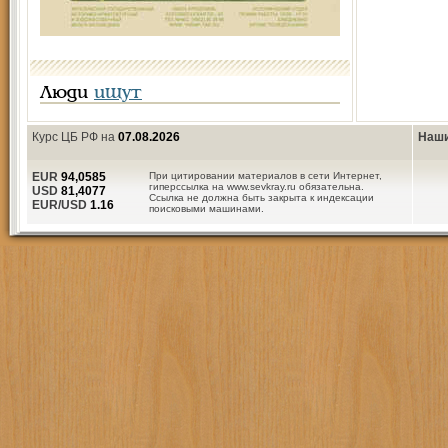
Люди
ищут
Курс ЦБ РФ на
07.08.2026
Наши
EUR
94,0585
При цитировании материалов в сети Интернет,
гиперссылка на www.sevkray.ru обязательна.
USD
81,4077
Ссылка не должна быть закрыта к индексации
EUR/USD
1.16
поисковыми машинами.