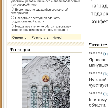
участники революций не осознавали последствий
ими совершённого
наград
Всего лишь не удавшийся социальный
подарк
эксперимент
Следствие преступной слабости
конфет,
государственной власти
Неудачное стечение обстоятельств, при
котором события развивались спонтанно
Архив
Читайте
Фото дня
В 
15.01.2013
Ярославц
минувшее
По
15.01.2013
Ну какой
чувствует
Св
06.02.2010
К пятому
области.