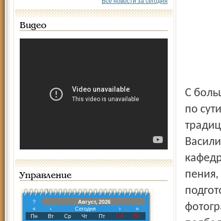
Все новости за сегодня
Видео
С боль
по сут
традиц
Васили
кафедр
пения,
Управление
подгот
?
Август, 2026
фотогр
«
‹
Сегодня
›
»
Пн
Вт
Ср
Чт
Пт
Сб
Вс