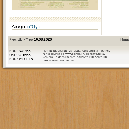
Люди
ищут
Курс ЦБ РФ на
10.08.2026
Наши
EUR
94,8366
При цитировании материалов в сети Интернет,
гиперссылка на www.sevkray.ru обязательна.
USD
82,1665
Ссылка не должна быть закрыта к индексации
EUR/USD
1.15
поисковыми машинами.