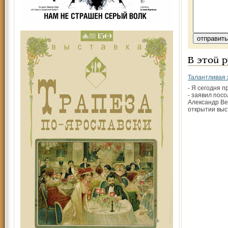
В этой 
Талантливая 
- Я сегодня п
- заявил пос
Александр В
открытии выс