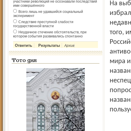
участники революций не осознавали последствий
На выб
ими совершённого
Всего лишь не удавшийся социальный
избрал
эксперимент
недавн
Следствие преступной слабости
государственной власти
того, 
Неудачное стечение обстоятельств, при
котором события развивались спонтанно
Россий
Архив
антиво
мира и
Фото дня
назван
неспец
попрос
назван
пользу