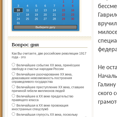
1
2
бессме
3
4
5
6
7
8
9
10
11
12
13
14
15
16
Гаврил
17
18
19
20
21
22
23
24
25
26
27
28
29
30
вручил
31
Выберите дату
милосе
специа
Вопрос дня
федера
Как Вы считаете, две российские революции 1917
года - это
Величайшее событие ХХ века, принёсшее
Не ост
свободу и счастье народам России
Величайшее разочарование ХХ века,
Началь
доказавшее невозможность построения
справедливого государства
Галину
Величайшее преступление ХХ века, ставшее
причиной гибели миллионов людей
ского 
Величайшее в ХХ веке предательство
правящего класса
грамот
Величайшая в ХХ веке провокация
иностранных спецслужб
Величайшая глупость ХХ века, поскольку