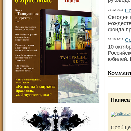
руководс
По
27.12.2011
Сегодня 
Рождеств
фонда п
См
08.10.2011
10 октяб
Российск
юбилей. 
Коммен
Написа
Сообще