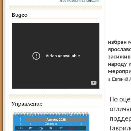
Все новости за сегодня
Видео
избран 
ярослав
засижива
народу 
меропри
Евгений 
По оце
Управление
отлича
поддер
?
Август, 2026
«
‹
Сегодня
›
»
Гаврил
Пн
Вт
Ср
Чт
Пт
Сб
Вс