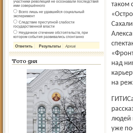
участники революций не осознавали последствий
таком 
ими совершённого
Всего лишь не удавшийся социальный
«Остро
эксперимент
Следствие преступной слабости
Сахали
государственной власти
Алекса
Неудачное стечение обстоятельств, при
котором события развивались спонтанно
спекта
Архив
«Фронт
Фото дня
над ни
карьер
на реж
ГИТИСа. Над спектаклем «В тени виноградника» по
расска
людей 
уже по