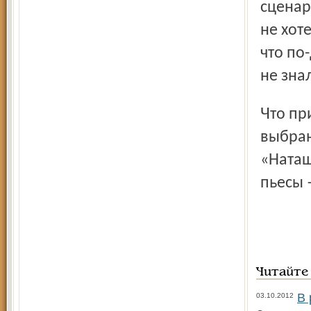
сценар
не хоте
что по
не зна
Что примечательно, и места для спектаклей в театре были
выбран
«Наташ
пьесы 
Читайте
В 
03.10.2012