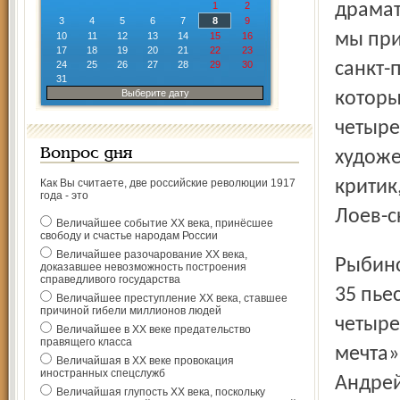
1
2
драмат
3
4
5
6
7
8
9
мы при
10
11
12
13
14
15
16
17
18
19
20
21
22
23
24
25
26
27
28
29
30
санкт-
31
Выберите дату
которы
четыре
Вопрос дня
художе
Как Вы считаете, две российские революции 1917
критик
года - это
Лоев-с
Величайшее событие ХХ века, принёсшее
свободу и счастье народам России
Величайшее разочарование ХХ века,
Рыбинскому драматическому театру были предложены
доказавшее невозможность построения
справедливого государства
35 пье
Величайшее преступление ХХ века, ставшее
причиной гибели миллионов людей
четыре
Величайшее в ХХ веке предательство
правящего класса
мечта»
Величайшая в ХХ веке провокация
иностранных спецслужб
Андрей
Величайшая глупость ХХ века, поскольку