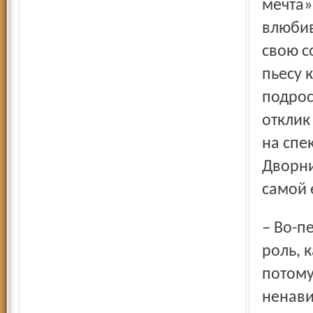
мечта»
влюбив
свою с
пьесу 
подрос
отклик
на спе
Дворни
самой 
– Во-первых, в тексте масса ненормативной лексики. Эта
роль, 
потому
ненави