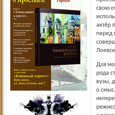
свою о
исполь
актёр п
перед 
соверш
Лоевск
Для молодых режиссёров данная работа – тоже своего
рода с
вузы, 
о смыс
интере
режисс