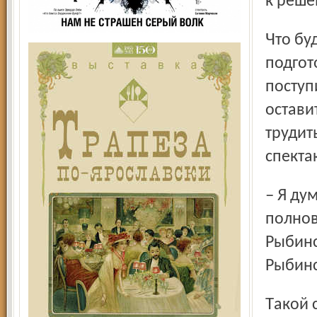
к реше
Что будет после проведения семинара с
подгот
поступ
остави
трудит
спекта
– Я думаю, что все четыре пьесы будут доработаны до
полнов
Рыбинс
Рыбинс
Такой семинар, во время которого спектакли создаются в