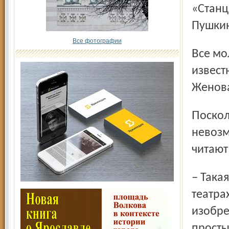
«Станц
Пушки
Все фотографии
Все молодые постановщики спектаклей – ученики
извест
Женова
Поскольку за три дня выучить текст актёру практически
невозм
читают
– Такая методика применялась ещё в дореволюционных
театра
изобрел
просты