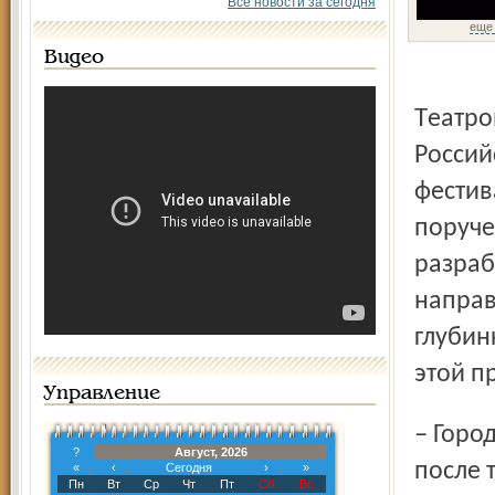
Все новости за сегодня
еще
Видео
Театром наций совместно с Министерством культуры
Россий
фестив
поруче
разраб
направ
глубин
этой п
Управление
– Города мы выбирали сами. Рыбинск попал в программу
?
Август, 2026
после 
«
‹
Сегодня
›
»
Пн
Вт
Ср
Чт
Пт
Сб
Вс