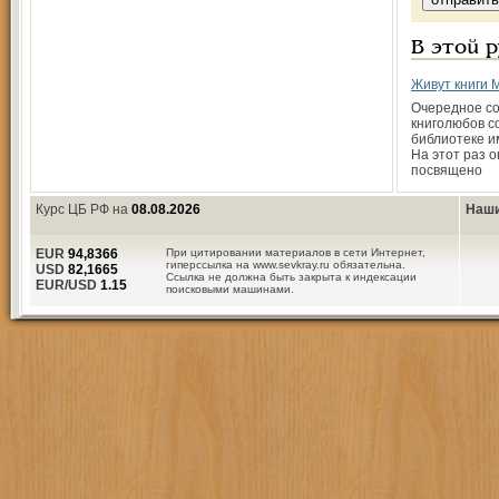
В этой 
Живут книги 
Очередное с
книголюбов с
библиотеке и
На этот раз 
посвящено
Курс ЦБ РФ на
08.08.2026
Наши
EUR
94,8366
При цитировании материалов в сети Интернет,
гиперссылка на www.sevkray.ru обязательна.
USD
82,1665
Ссылка не должна быть закрыта к индексации
EUR/USD
1.15
поисковыми машинами.