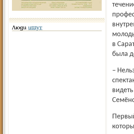
течени
профес
внутре
Люди
ищут
молоды
в Сара
была д
– Нельзя забывать, что молодой зритель хочет ходить на
спекта
видеть
Семёно
Первый спектакль, а вернее – монолог одного актёра, с
которы