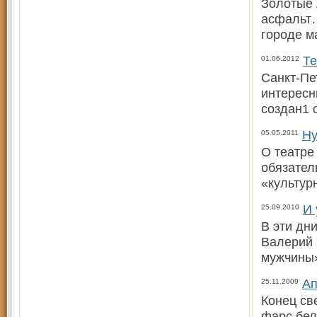
Золотые 
асфальт…
городе м
Те
01.06.2012
Санкт-Пе
интересн
создан1 
Ну
05.05.2011
О театре
обязател
«культур
И 
25.09.2010
В эти дн
Валерий 
мужчины»
Ап
25.11.2009
Конец св
фарс бел