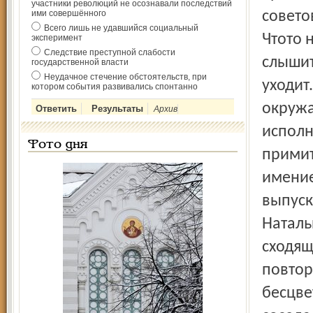
участники революций не осознавали последствий
ими совершённого
совето
Всего лишь не удавшийся социальный
Что­то
эксперимент
Следствие преступной слабости
слышит
государственной власти
Неудачное стечение обстоятельств, при
уходит
котором события развивались спонтанно
окружа
Архив
исполн
Фото дня
примит
имение
выпуск
Наталь
сходящ
повтор
бесцве