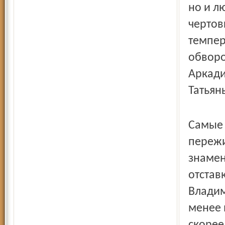
но и л
чертов
темпер
обворо
Аркади
Татьян
Самые 
пережи
знамен
отстав
Владим
менее 