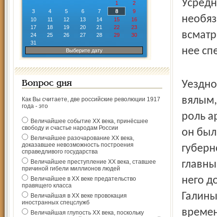
Усредн
1
2
3
4
5
6
7
8
9
необяз
10
11
12
13
14
15
16
17
18
19
20
21
22
23
всматр
24
25
26
27
28
29
30
31
нее сп
Выберите дату
Уездно
Вопрос дня
вялым,
Как Вы считаете, две российские революции 1917
года - это
роль а
Величайшее событие ХХ века, принёсшее
свободу и счастье народам России
он был
Величайшее разочарование ХХ века,
доказавшее невозможность построения
губерн
справедливого государства
Величайшее преступление ХХ века, ставшее
главны
причиной гибели миллионов людей
него д
Величайшее в ХХ веке предательство
правящего класса
Галины
Величайшая в ХХ веке провокация
иностранных спецслужб
времен
Величайшая глупость ХХ века, поскольку