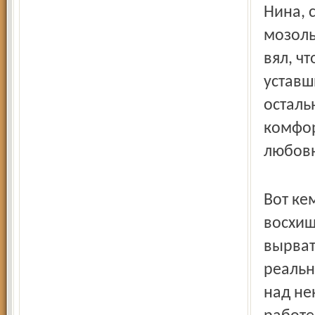
Нина, 
мозоль
вял, ч
уставш
осталь
комфор
любовн
Вот ке
восхищ
вырват
реальн
над не