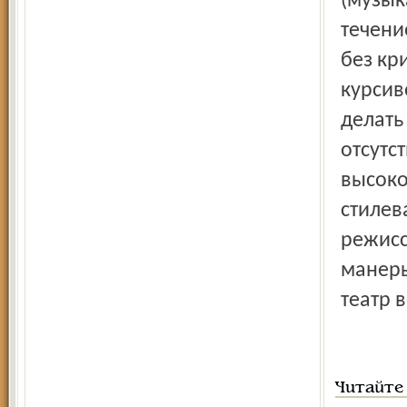
(музык
течени
без кр
курсив
делать
отсутс
высоко
стилев
режисс
манеры
театр 
Читайте