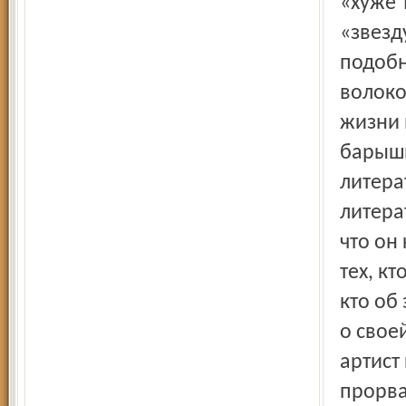
«хуже 
«звезд
подобн
волоко
жизни 
барышн
литера
литера
что он
тех, кт
кто об
о свое
артист
прорва