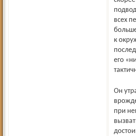
скорее
подвод
всех п
больше
к окру
послед
его «н
тактич
Он утр
врожде
при не
вызват
достои