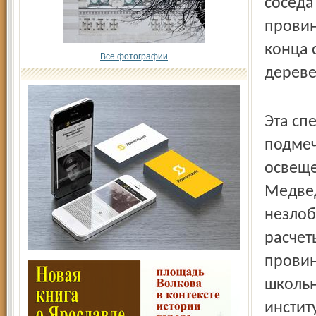
соседа
провин
конца 
Все фотографии
дереве
Эта сп
подме
освеще
Медвед
незлоб
расчет
провин
школьн
инстит