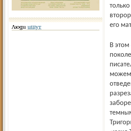
только
второр
его ма
Люди
ищут
В этом
поколе
писате
можем 
отведе
разрез
заборе
темным
Тригор