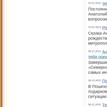
У
15.01.2013
Постоянн
Анатолий
вопросом
Ро
15.01.2013
Сказка А
рождеств
митропо
Ан
29.12.2012
тебя пок
Завершае
«Северно
самых ин
По
18.12.2012
В Пошехо
подарков
ситуаци
Те
08.12.2012