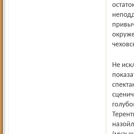
остато
неподд
привыч
окруже
чеховс
Не иск
показа
спекта
сценич
голубо
Терент
назойл