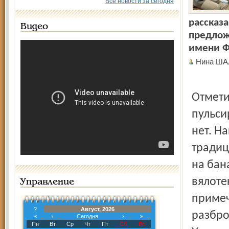
Все новости за сегодня
рассказ
Видео
предлож
имени Ф
Нина ШАЛ
Отмети
пульси
нет. Н
традиц
на бан
вялоте
Управление
примеч
?
Август, 2026
разбро
«
‹
Сегодня
›
»
Пн
Вт
Ср
Чт
Пт
Сб
Вс