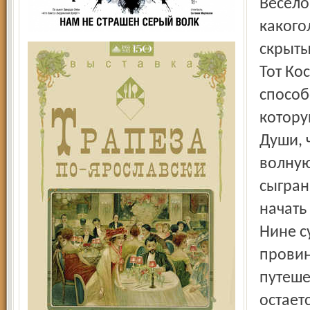
Весело
какого
скрыты
Тот Ко
способ
котору
Души, 
волную
сыгран
начать
Нине с
провин
путеше
остаетс