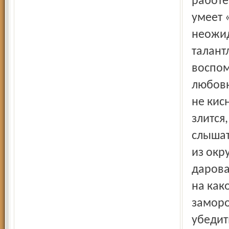
работе
умеет 
неожид
талант
воспом
любовн
не кис
злится
слышат
из окр
дарова
на как
заморо
убедит