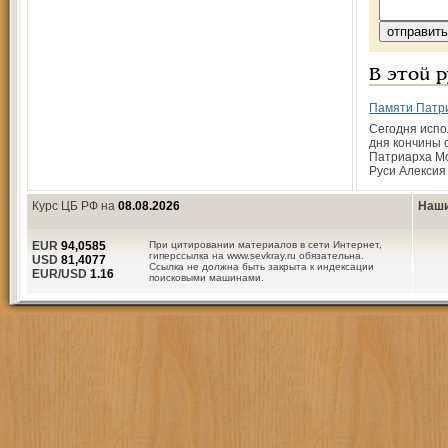
В этой 
Памяти Патри
Сегодня испо
дня кончины 
Патриарха Мо
Руси Алекcия 
Курс ЦБ РФ на
08.08.2026
Наши
EUR
94,0585
При цитировании материалов в сети Интернет,
гиперссылка на www.sevkray.ru обязательна.
USD
81,4077
Ссылка не должна быть закрыта к индексации
EUR/USD
1.16
поисковыми машинами.