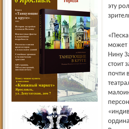
эту ро
зрител
«Песка
может 
Нину З
стоит 
почти 
театра
малоин
персон
«индив
ордина