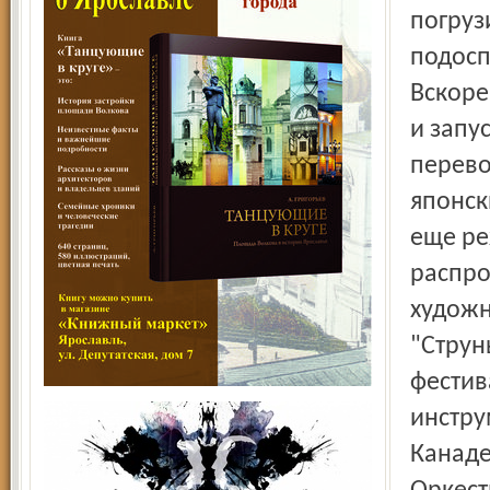
погруз
подосп
Вскоре
и запу
перево
японски
еще ре
распро
художн
"Струн
фестив
инстру
Канаде