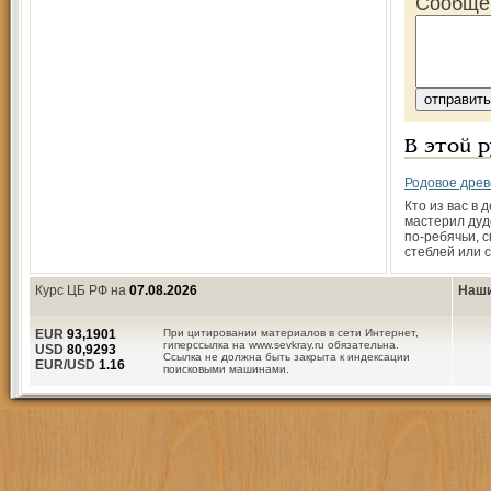
Сообще
В этой 
Родовое древ
Кто из вас в 
мастерил дуд
по-ребячьи, с
стеблей или 
Курс ЦБ РФ на
07.08.2026
Наши
EUR
93,1901
При цитировании материалов в сети Интернет,
гиперссылка на www.sevkray.ru обязательна.
USD
80,9293
Ссылка не должна быть закрыта к индексации
EUR/USD
1.16
поисковыми машинами.