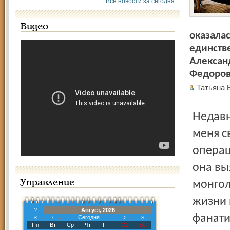
Все новости за сегодня
Видео
оказалас
единств
Алексан
Федоровн
Татьяна 
Недавно одна молодая интеллигентная дама удивила
меня с
операц
она вы
Управление
монгол
жизни 
?
Август, 2026
фанати
«
‹
Сегодня
›
»
Пн
Вт
Ср
Чт
Пт
Сб
Вс