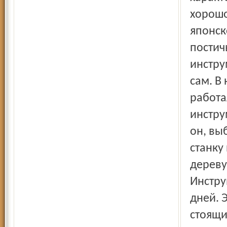
хорошо
японск
постич
инстру
сам. В
работа
инстру
он, вы
станку
дереву
Инстру
дней. 
стоящи