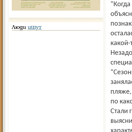
"Когда
объясн
познак
Люди
ищут
остала
какой-
Незадо
специа
"Сезон
заняла
пляже, 
по как
Стали 
выясни
характ