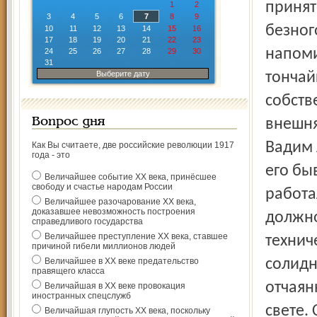
принят
1
2
3
4
5
6
7
8
9
безног
10
11
12
13
14
15
16
17
18
19
20
21
22
23
напоми
24
25
26
27
28
29
30
31
Выберите дату
тончай
собств
Вопрос дня
внешня
Вадим 
Как Вы считаете, две российские революции 1917
года - это
его бы
Величайшее событие ХХ века, принёсшее
свободу и счастье народам России
работа
Величайшее разочарование ХХ века,
доказавшее невозможность построения
должно
справедливого государства
Величайшее преступление ХХ века, ставшее
технич
причиной гибели миллионов людей
Величайшее в ХХ веке предательство
солидн
правящего класса
отчаян
Величайшая в ХХ веке провокация
иностранных спецслужб
свете.
Величайшая глупость ХХ века, поскольку