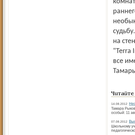
комнат
раннег
необык
судьбу
на сте
"Terra 
все им
Тамары
Читайте
Нес
14.08.2012
Тамара Рыков
особый: 11 а
Выс
07.08.2012
Школьному уч
педагогическ