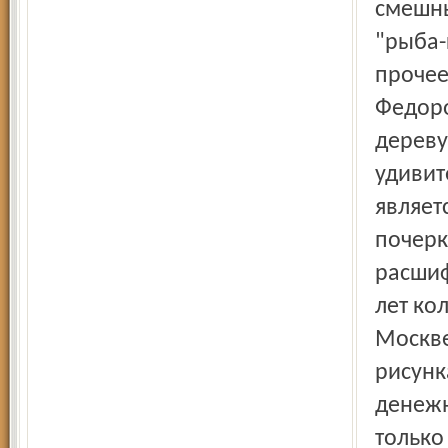
смешны
"рыба-
прочее
Федоро
дереву
удивит
являет
почерк
расшиф
лет ко
Москве
рисунк
денежн
только