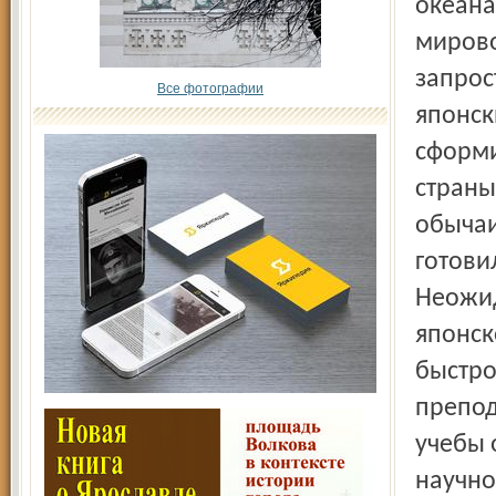
океана
мирово
запрос
Все фотографии
японск
сформи
страны
обычаи
готови
Неожид
японск
быстро
препод
учебы 
научно