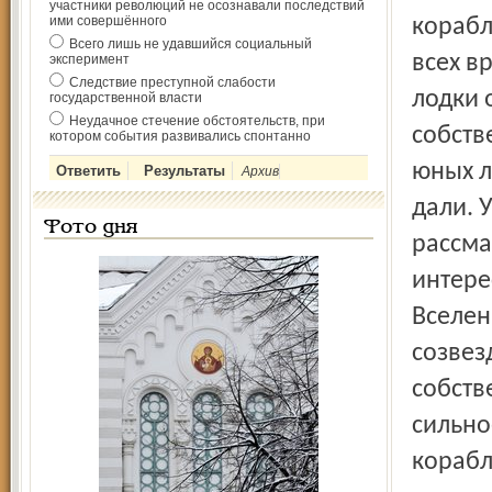
участники революций не осознавали последствий
ими совершённого
корабл
Всего лишь не удавшийся социальный
всех в
эксперимент
Следствие преступной слабости
лодки 
государственной власти
Неудачное стечение обстоятельств, при
собств
котором события развивались спонтанно
юных л
Архив
дали. 
Фото дня
рассма
интере
Вселен
созвез
собств
сильно
корабл