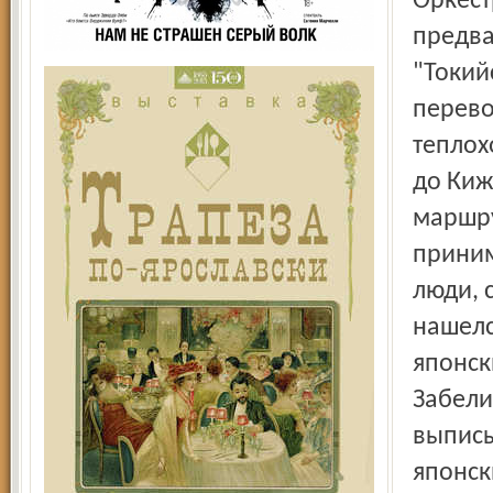
Оркест
предва
"Токий
перево
теплох
до Киж
маршр
приним
люди, 
нашелс
японск
Забели
выписы
японск