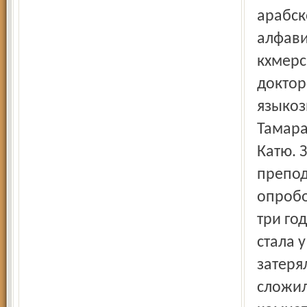
арабск
алфави
кхмерс
доктор
языкоз
Тамара
Катю. 
препод
опробо
три го
стала 
затеря
сложил