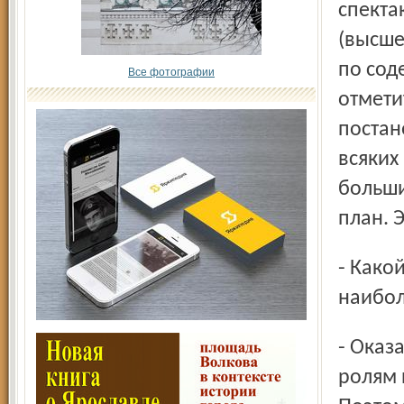
спекта
(высше
по сод
Все фотографии
отмети
постан
всяких
больши
план. 
- Какой аспект в работе конференции показался вам
наибол
- Оказалось, что многие актеры просто не готовы к своим
ролям 