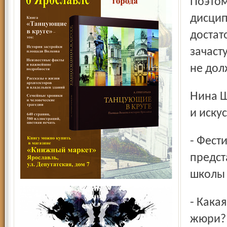
Поэтом
дисцип
достат
зачаст
не дол
Нина ШАЛИМОВА, и. о. профессора кафедры литературы
и иску
- Фестиваль просто замечательный! На нем была
предст
школы 
- Какая работа задела вас за душу как зрителя и члена
жюри?