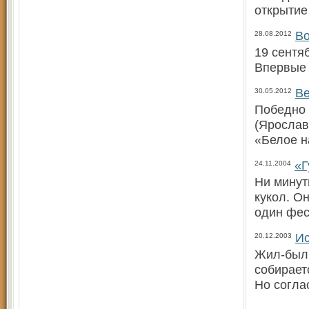
открытие
Во
28.08.2012
19 сентя
Впервые 
Ве
30.05.2012
Победно 
(Ярослав
«Белое н
«Г
24.11.2004
Ни минут
кукол. О
один фес
Ис
20.12.2003
Жил-был…
собирает
Но согла