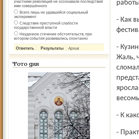
работы
участники революций не осознавали последствий
ими совершённого
Всего лишь не удавшийся социальный
эксперимент
- Как вы оцениваете показы ярославцев на общем фоне
Следствие преступной слабости
государственной власти
фестив
Неудачное стечение обстоятельств, при
котором события развивались спонтанно
- Кузинские постановки выглядели весьма достойно.
Архив
Жаль, 
Фото дня
сломал
предст
яросла
весомы
- К к
- Практически единогласно мы решили, что лучший