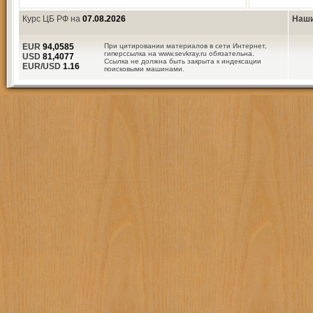
Курс ЦБ РФ на
07.08.2026
Наши
EUR
94,0585
При цитировании материалов в сети Интернет,
гиперссылка на www.sevkray.ru обязательна.
USD
81,4077
Ссылка не должна быть закрыта к индексации
EUR/USD
1.16
поисковыми машинами.