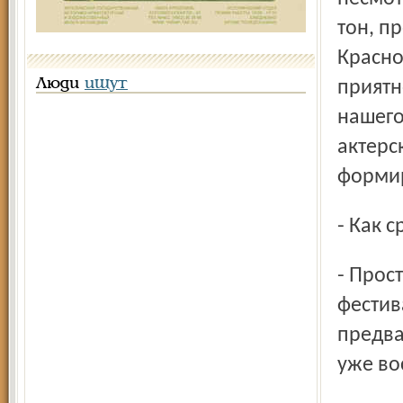
тон, п
Красно
Люди
ищут
приятн
нашего
актерс
формир
- Как 
- Просто великолепно по сравнению с прошлым
фестив
предва
уже во