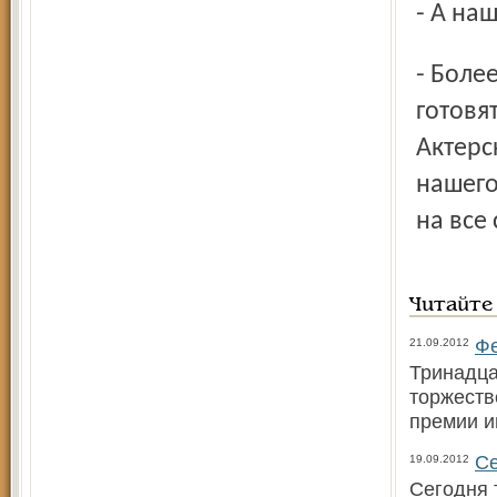
- А н
- Более чем, особенно "кукольники" - ведь школ, где
готовя
Актерс
нашего
на все
Читайте
Фе
21.09.2012
Тринадца
торжеств
премии и
Се
19.09.2012
Сегодня 