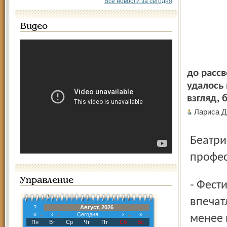
Все новости за сегодня
Видео
до расс
удалось
взгляд, 
Лариса Д
Беатриса ОКУЛОВА, заслуженная артистка России,
профес
Управление
- Фестивальная программа была столь насыщенной, что
впечат
?
Август, 2026
«
‹
Сегодня
›
»
менее 
Пн
Вт
Ср
Чт
Пт
Сб
Вс