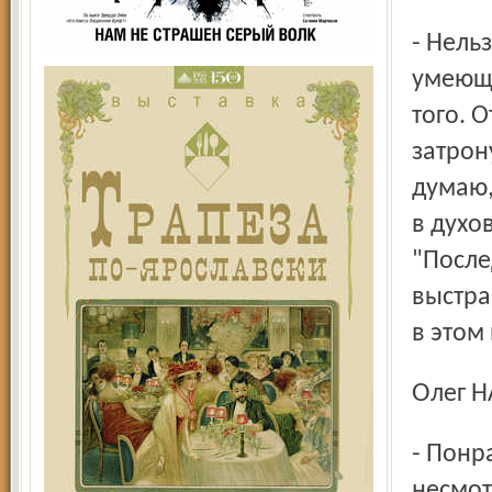
- Нельзя разделить эти две ипостаси. Я просто зритель,
умеющи
того. 
затрон
думаю,
в духо
"После
выстра
в этом
Олег
- Понравилась моя родная школа - Щукинское училище. И
несмот