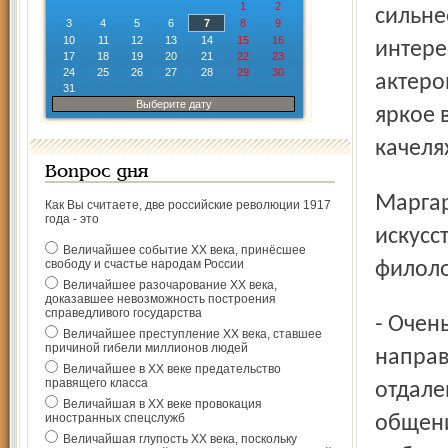
1
2
сильне
3
4
5
6
7
8
9
10
11
12
13
14
15
16
интере
17
18
19
20
21
22
23
24
25
26
27
28
29
30
актеро
31
Выберите дату
яркое 
качеля
Вопрос дня
Маргарита ВАНЯШОВА, зав. кафедрой литературы и
Как Вы считаете, две российские революции 1917
года - это
искусс
Величайшее событие ХХ века, принёсшее
свободу и счастье народам России
филоло
Величайшее разочарование ХХ века,
доказавшее невозможность построения
справедливого государства
- Очень отрадно, что приехали представители разных
Величайшее преступление ХХ века, ставшее
причиной гибели миллионов людей
направ
Величайшее в ХХ веке предательство
правящего класса
отдале
Величайшая в ХХ веке провокация
иностранных спецслужб
общени
Величайшая глупость ХХ века, поскольку