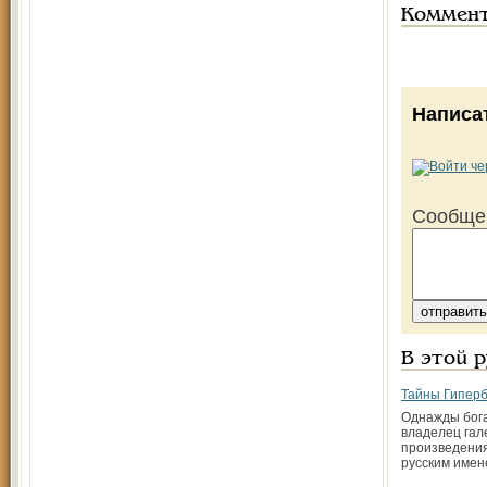
Коммен
Написа
Сообще
В этой 
Тайны Гипер
Однажды бога
владелец гал
произведения
русским имен