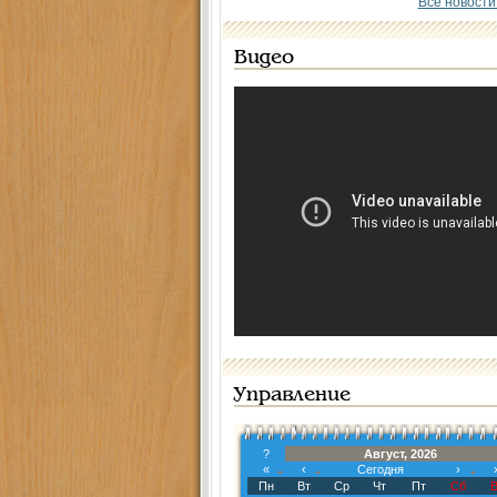
Все новости
Видео
Управление
?
Август, 2026
«
‹
Сегодня
›
Пн
Вт
Ср
Чт
Пт
Сб
В