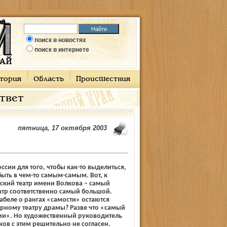
поиск в новостях
поиск в интернете
тория
Область
Происшествия
ответ
пятница, 17 октября 2003
оссии для того, чтобы как-то выделиться,
ть в чем-то самым-самым. Вот, к
ский театр имени Волкова – самый
атр соответственно самый большой.
табеле о рангах «самости» остаются
рному театру драмы? Разве что «самый
сии». Но художественный руководитель
ков с этим решительно не согласен.