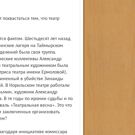
линские лагеря на Таймырском
тделений была своя труппа.
ческие коллективы Александр
м театральным художником была
ктриса театра имени Ермоловой),
бвиненный в убийстве Зинаиды
й. В Норильском театре работали
зьмин, художник Александр
. В те годы по иронии судьбы и по
аль «Театральная весна». Это что
ди заключенных организовать
ем?