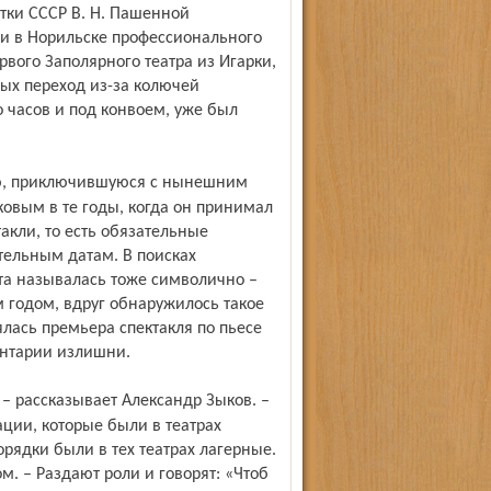
стки СССР В. Н. Пашенной
и в Норильске профессионального
рвого Заполярного театра из Игарки,
рых переход из-за колючей
о часов и под конвоем, уже был
вым в те годы, когда он принимал
такли, то есть обязательные
тельным датам. В поисках
та называлась тоже символично –
м годом, вдруг обнаружилось такое
ялась премьера спектакля по пьесе
ентарии излишни.
ации, которые были в театрах
орядки были в тех театрах лагерные.
. – Раздают роли и говорят: «Чтоб