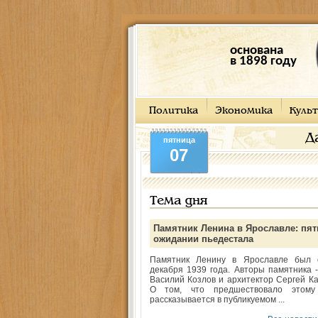
основана
в 1898 году
Политика
Экономика
Культ
Д
пятница
07
Тема дня
Памятник Ленина в Ярославле: пят
ожидании пьедестала
Памятник Ленину в Ярославле был 
декабря 1939 года. Авторы памятника -
Василий Козлов и архитектор Сергей Ка
О том, что предшествовало этому
рассказывается в публикуемом ...