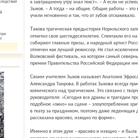
следствий
к завтрашнему утру знал текст». – А если не успе
Зыков. – А тогда – на общие. Общие работы – это 
й
учили мгновенно и так, что от зубов отскакивало.
Такова трагическая предыстория Норильского заполярного театра, который недавно
при
отметил свое шестидесятилетие. Спектакли его н
о
собирают главные призы, а народный артист Росс
отмечен как лучший режиссер. Не стал исключе
Волковский фестиваль, на котором самый северны
премии Правительства Российской Федерации им
Своим учителем Зыков называет Анатолия Эфроса, а эстетическим идеалом – театр
Александра Таирова. В работах Зыкова всегда при
комического над трагическим. Это связано с твор
руководителя: «Сегодня все драмы и трагедии пр
подобное «окно» на сцене – злоупотребление зр
в театр за праздником, поэтому даже леденящая 
рассказана красиво, изящно по форме».
Именно в этом духе – красиво и изящно – и была преподнесена ярославскому