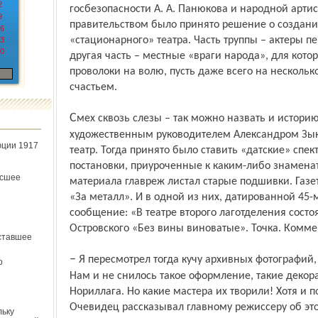
2
госбезопасности А. А. Панюкова и народной арти
9
правительством было принято решение о создани
6
«стационарного» театра. Часть труппы – актеры пе
3
0
другая часть – местные «враги народа», для кото
проволоки на волю, пусть даже всего на нескольк
счастьем.
Смех сквозь слезы – так можно назвать и историю, приключившуюся с нынешним
художественным руководителем Александром Зыко
юции 1917
театр. Тогда принято было ставить «датские» спек
постановки, приуроченные к каким-либо знамена
ёсшее
материала главреж листал старые подшивки. Газе
«За металл». И в одной из них, датированной 45-
сообщение: «В театре второго лаготделения состо
Островского «Без вины виноватые». Точка. Комм
ставшее
– Я пересмотрел тогда кучу архивных фотографий, – рассказывает Александр Зыков. –
о
Нам и не снилось такое оформление, такие декор
Нориллага. Но какие мастера их творили! Хотя и п
Очевидец рассказывал главному режиссеру об этом
льку