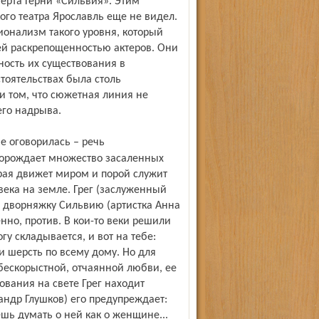
ерта Герни «Сильвия». Этим
ого театра Ярославль еще не видел.
ионализм такого уровня, который
ей раскрепощенностью актеров. Они
ность их существования в
оятельствах была столь
ри том, что сюжетная линия не
его надрыва.
 порождает множество засаленных
орая движет миром и порой служит
ка на земле. Грег (заслуженный
е дворняжку Сильвию (артистка Анна
нно, против. В кои-то веки решили
у складывается, и вот на тебе:
и шерсть по всему дому. Но для
 бескорыстной, отчаянной любви, ее
ования на свете Грег находит
андр Глушков) его предупреждает:
шь думать о ней как о женщине...