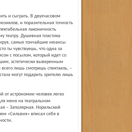
юзиклов, и поразительная точность
спектабельная лаконичность
му театру. Душевная пластика
трируя, самые тончайшие нюансы
то ты чувствуешь, что одна за
исон с посылом, который идет со
шим, эстетически выверенным
 всего лишь смотришь спектакль, –
стаза могут подарить зрителю лишь
для меня на театральном
ая – Заполярная. Норильский
лем «Сильвия» вписал себя в
ности.