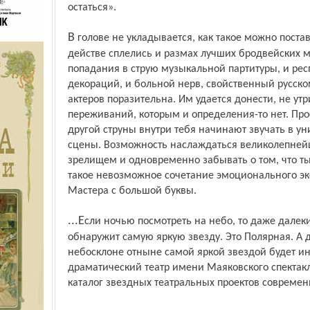
остаться».
В голове не укладывается, как такое можно поставить и сыграть. В двухчасовом
действе сплелись и размах лучших бродвейских м
попадания в струю музыкальной партитуры, и ре
декораций, и больной нерв, свойственный русско
актеров поразительна. Им удается донести, не у
переживаний, которым и определения-то нет. Прос
другой струны внутри тебя начинают звучать в ун
сцены. Возможность наслаждаться великолепней
зрелищем и одновременно забывать о том, что ты
такое невозможное сочетание эмоционального эк
Мастера с большой буквы.
...Если ночью посмотреть на небо, то даже далекий от астрономии человек легко
обнаружит самую яркую звезду. Это Полярная. А 
небосклоне отныне самой яркой звездой будет ин
драматический театр имени Маяковского спектак
каталог звездных театральных проектов современ