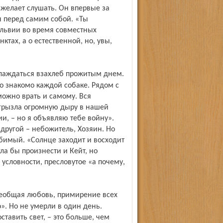
е желает слушать. Он впервые за
н перед самим собой. «Ты
ильвии во время совместных
ктах, а о естественной, но, увы,
о знакомо каждой собаке. Рядом с
можно врать и самому. Вся
грызла огромную дыру в нашей
и, – но я объявляю тебе войну».
я другой – небожитель, Хозяин. Но
бимый. «Солнце заходит и восходит
гла бы произнести и Кейт, но
условности, пресловутое «а почему,
». Но не умерли в один день.
ставить свет, – это больше, чем