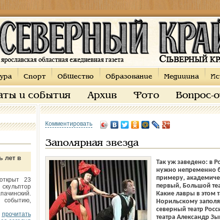
ура
Спорт
Общество
Образование
Медицина
Ис
аты и события
Архив
Фото
Вопрос-
Комментировать
Заполярная звезда
ь лет в
Так уж заведено: в Р
нужно непременно бы
примеру, академиче
открыт 23
первый, Большой те
 скульптор
пачинский.
Какие лавры в этом 
 событию,
Норильскому заполя
северный театр Рос
прочитать
театра Александр Зы