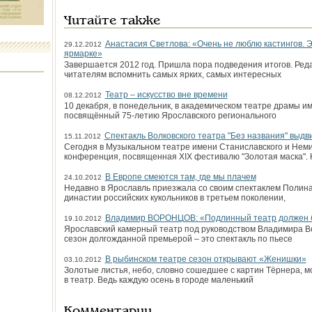
Читайте также
Анастасия Светлова: «Очень не люблю кастингов. Э
29.12.2012
ярмарке»
Завершается 2012 год. Пришла пора подведения итогов. Ред
читателям вспомнить самых ярких, самых интересных
Театр – искусство вне времени
08.12.2012
10 декабря, в понедельник, в академическом театре драмы и
посвящённый 75-летию Ярославского регионального
Спектакль Волковского театра "Без названия" выдви
15.11.2012
Сегодня в Музыкальном театре имени Станиславского и Нем
конференция, посвященная XIX фестивалю "Золотая маска". 
В Европе смеются там, где мы плачем
24.10.2012
Недавно в Ярославль приезжала со своим спектаклем Полина
династии российских кукольников в третьем поколении,
Владимир ВОРОНЦОВ: «Подлинный театр должен б
19.10.2012
Ярославский камерный театр под руководством Владимира В
сезон долгожданной премьерой – это спектакль по пьесе
В рыбинском театре сезон открывают «Женишки»
03.10.2012
Золотые листья, небо, словно сошедшее с картин Тёрнера, м
в театр. Ведь каждую осень в городе маленький
Комментарии