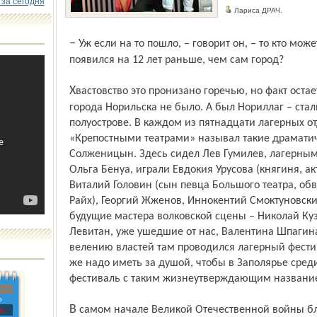
 за сегодня
Лариса ДРАЧ.
– Уж если на то пошло, – говорит он, – то кто может похвастаться тем, что театр
появился на 12 лет раньше, чем сам город?
Хвастовство это пронизано горечью, но факт остается фактом. Шестьдесят лет назад
города Норильска не было. А был Нориллаг – ста
полуострове. В каждом из пятнадцати лагерных о
«Крепостными театрами» называл такие драмати
Солженицын. Здесь сидел Лев Гумилев, лагерны
Ольга Бенуа, играли Евдокия Урусова (княгиня, а
Виталий Головин (сын певца Большого театра, о
Райх), Георгий Жженов, Иннокентий Смоктуновски
будущие мастера волковской сцены – Николай Ку
Левитан, уже ушедшие от нас, Валентина Шпагина
велению властей там проводился лагерный фестив
же надо иметь за душой, чтобы в Заполярье сре
фестиваль с таким жизнеутверждающим названи
»
В самом начале Великой Отечественной войны благодаря инициативе комиссара
с