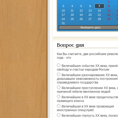
1
3
4
5
6
7
8
10
11
12
13
14
15
1
17
18
19
20
21
22
2
24
25
26
27
28
29
3
31
Выберите дату
Вопрос дня
Как Вы считаете, две российские револ
года - это
Величайшее событие ХХ века, прин
свободу и счастье народам России
Величайшее разочарование ХХ века,
доказавшее невозможность построения
справедливого государства
Величайшее преступление ХХ века, 
причиной гибели миллионов людей
Величайшее в ХХ веке предательств
правящего класса
Величайшая в ХХ веке провокация
иностранных спецслужб
Величайшая глупость ХХ века, поско