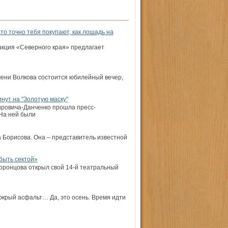
то точно тебя покупают, как лошадь на
акция «Северного края» предлагает
мени Волкова состоится юбилейный вечер,
нут на "Золотую маску"
ировича-Данченко прошла пресс-
На ней были
 Борисова. Она – представитель известной
ыть сектой»
оронцова открыл свой 14-й театральный
окрый асфальт… Да, это осень. Время идти