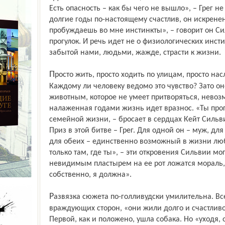
Есть опасность – как бы чего не вышло», – Грег н
долгие годы по-настоящему счастлив, он искрене
пробуждаешь во мне инстинкты», – говорит он С
прогулок. И речь идет не о физиологических инстин
забытой нами, людьми, жажде, страсти к жизни.
Просто жить, просто ходить по улицам, просто наслаждаться взахлеб прожитым днем.
Каждому ли человеку ведомо это чувство? Зато он
животным, которое не умеет притворяться, невоз
налаженная годами жизнь идет вразнос. «Ты про
семейной жизни, – бросает в сердцах Кейт Сильви
Приз в этой битве – Грег. Для одной он – муж, дл
для обеих – единственно возможный в жизни лю
только там, где ты», – эти откровения Сильвии мо
невидимым пластырем на ее рот ложатся мораль, 
собственно, я должна».
Развязка сюжета по-голливудски умилительна. Всеобщая любовь, примирение всех
враждующих сторон, «они жили долго и счастливо
Первой, как и положено, ушла собака. Но «уходя, о