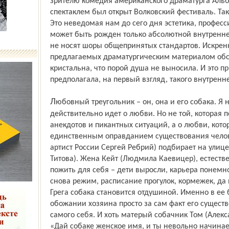
зрителю комедия американского драматурга Альб
спектаклем был открыт Волковский фестиваль. Так
Это неведомая нам до сего дня эстетика, професс
может быть рожден только абсолютной внутренн
не носят шоры общепринятых стандартов. Искрен
предлагаемых драматургическим материалом обст
кристальна, что порой душа не выносила. И это п
предполагала, на первый взгляд, такого внутренн
Любовный треугольник – он, она и его собака. Я не оговорилась – речь
действительно идет о любви. Но не той, которая
анекдотов и пикантных ситуаций, а о любви, кот
единственным оправданием существования челове
артист России Сергей Ребрий) подбирает на улиц
Титова). Жена Кейт (Людмила Каевицер), естестве
пожить для себя – дети выросли, карьера понемног
снова режим, расписание прогулок, кормежек, да 
Грега собака становится отдушиной. Именно в ее
обожании хозяина просто за сам факт его существ
самого себя. И хоть матерый собачник Том (Алекс
«Дай собаке женское имя, и ты невольно начинае