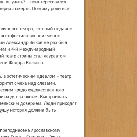
ешь выучить? – поинтересовался
верная смерть. Поэтому роли все
а всех фестивалях неизменно
ии Александр Зыков не раз был
нием и 4-й международный
й театр страны стал лауреатом
ени Федора Волкова.
оритет смеха над слезами,
ческим кредо художественного
оисходят за окном. Выстраивать
ительским доверием. Люди приходят
душу история должна быть