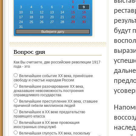
выстав
1
2
3
4
5
6
7
8
9
рестав
10
11
12
13
14
15
16
17
18
19
20
21
22
23
резуль
24
25
26
27
28
29
30
31
будут 
Выберите дату
воспол
вырази
Вопрос дня
успешн
Как Вы считаете, две российские революции 1917
года - это
дальне
Величайшее событие ХХ века, принёсшее
предло
свободу и счастье народам России
Величайшее разочарование ХХ века,
усовер
доказавшее невозможность построения
справедливого государства
Величайшее преступление ХХ века, ставшее
причиной гибели миллионов людей
Напомним, что опыт Ярославля по сохранению и
Величайшее в ХХ веке предательство
правящего класса
воссоз
Величайшая в ХХ веке провокация
наслед
иностранных спецслужб
Величайшая глупость ХХ века, поскольку