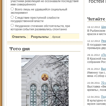
гостей
участники революций не осознавали последствий
ими совершённого
Всего лишь не удавшийся социальный
эксперимент
Следствие преступной слабости
Читайте
государственной власти
Неудачное стечение обстоятельств, при
Ше
19.12.2012
котором события развивались спонтанно
В Рыбинском 
красок и кис
Архив
Рек
12.12.2012
В государств
премьера дву
Фото дня
«По
29.11.2012
В Красной па
собрании Рос
Выс
29.11.2012
Именно так с
века «Собор 
70-
22.06.2011
Выставка «Вм
кремль», пос
Под
12.04.2011
В культурно-
музея-запове