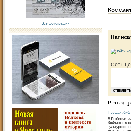
Коммен
Все фотографии
Написа
Сообще
В этой 
Прощай, биб
В Рыбинске з
библиотека о
культурного ц