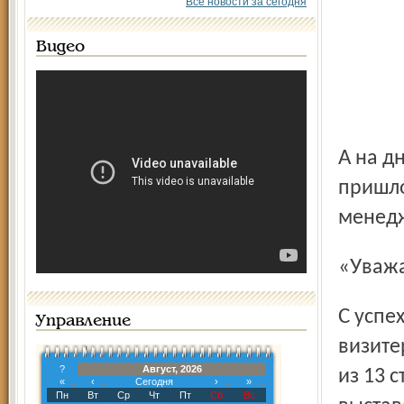
Все новости за сегодня
Видео
А на днях в адрес мэра Ярославля В. В. Волончунаса
пришло
менедж
«Ува
С успехом прошла выставка, которую посетили 14900
Управление
визите
?
Август, 2026
из 13 
«
‹
Сегодня
›
»
Пн
Вт
Ср
Чт
Пт
Сб
Вс