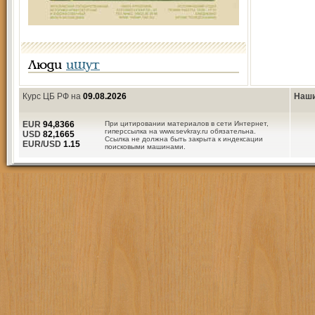
Люди
ищут
Курс ЦБ РФ на
09.08.2026
Наши
EUR
94,8366
При цитировании материалов в сети Интернет,
гиперссылка на www.sevkray.ru обязательна.
USD
82,1665
Ссылка не должна быть закрыта к индексации
EUR/USD
1.15
поисковыми машинами.