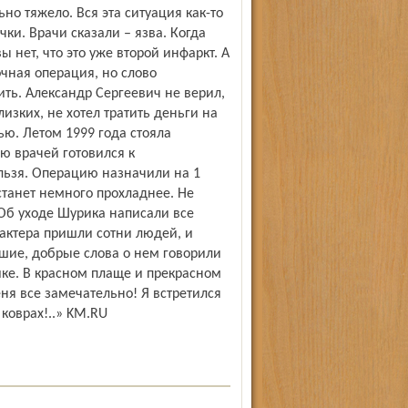
но тяжело. Вся эта ситуация как-то
ки. Врачи сказали – язва. Когда
ы нет, что это уже второй инфаркт. А
чная операция, но слово
ть. Александр Сергеевич не верил,
лизких, не хотел тратить деньги на
ю. Летом 1999 года стояла
ю врачей готовился к
льзя. Операцию назначили на 1
 станет немного прохладнее. Не
 Об уходе Шурика написали все
 актера пришли сотни людей, и
ошие, добрые слова о нем говорили
ике. В красном плаще и прекрасном
еня все замечательно! Я встретился
 коврах!..» KM.RU