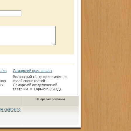
тела
Самарский приглашает
Волковский театр принимает на
утюр
своей сцене гостей –
их
Самарский академический
театр им. М. Горького (САТД).
На правах рекламы
е сайтов по