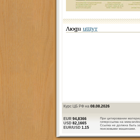
Люди
ищут
Курс ЦБ РФ на
08.08.2026
EUR
94,8366
При цитировании материа
гиперссылка на www.sevkra
USD
82,1665
Ссылка не должна быть з
EUR/USD
1.15
поисковыми машинами.