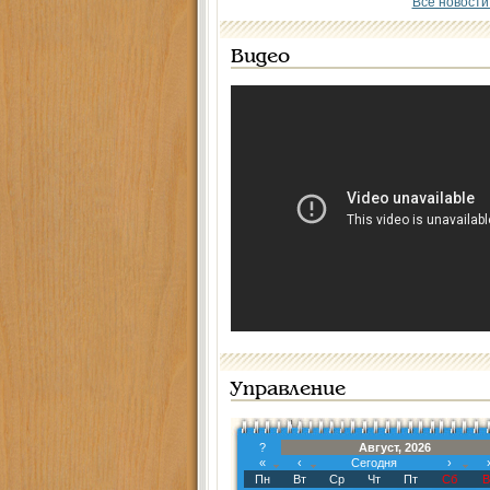
Все новости
Видео
Управление
?
Август, 2026
«
‹
Сегодня
›
Пн
Вт
Ср
Чт
Пт
Сб
В