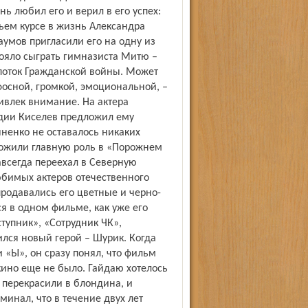
ь любил его и верил в его успех:
тьем курсе в жизнь Александра
умов пригласили его на одну из
тояло сыграть гимназиста Митю –
 поток Гражданской войны. Может
фосной, громкой, эмоциональной, –
ривлек внимание. На актера
удии Киселев предложил ему
яненко не оставалось никаких
ложили главную роль в «Порожнем
авсегда переехал в Северную
любимых актеров отечественного
продавались его цветные и черно-
я в одном фильме, как уже его
тупник», «Сотрудник ЧК»,
вился новый герой – Шурик. Когда
«Ы», он сразу понял, что фильм
кино еще не было. Гайдаю хотелось
е перекрасили в блондина, и
инал, что в течение двух лет