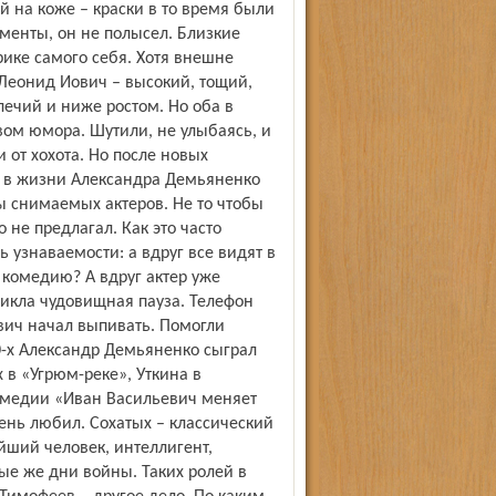
й на коже – краски в то время были
именты, он не полысел. Близкие
ике самого себя. Хотя внешне
Леонид Иович – высокий, тощий,
лечий и ниже ростом. Но оба в
вом юмора. Шутили, не улыбаясь, и
 от хохота. Но после новых
 в жизни Александра Демьяненко
ы снимаемых актеров. Не то чтобы
 не предлагал. Как это часто
ь узнаваемости: а вдруг все видят в
 комедию? А вдруг актер уже
икла чудовищная пауза. Телефон
вич начал выпивать. Помогли
70-х Александр Демьяненко сыграл
 в «Угрюм-реке», Уткина в
омедии «Иван Васильевич меняет
ень любил. Сохатых – классический
йший человек, интеллигент,
ые же дни войны. Таких ролей в