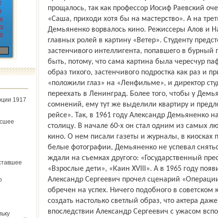
2
прощалось, так как профессор Иосиф Раевский очен
9
«Саша, приходи хотя бы на мастерство». А на тре
6
3
Демьяненко ворвалось кино. Режиссеры Алов и На
0
главных ролей в картину «Ветер». Студенту предс
застенчивого интеллигента, попавшего в бурный
быть, потому, что сама картина была чересчур па
образ тихого, застенчивого подростка как раз и п
«положили глаз» на «Ленфильме», и директор ст
переехать в Ленинград. Более того, чтобы у Демь
юции 1917
сомнений, ему тут же выделили квартиру и пред
рейсе». Так, в 1961 году Александр Демьяненко н
ёсшее
столицу. В начале 60-х он стал одним из самых 
кино. О нем писали газеты и журналы, в киосках 
белые фотографии, Демьяненко не успевал снятьс
ждали на съемках другого: «Государственный прес
ставшее
«Взрослые дети», «Каин XVIII». А в 1965 году поя
Александр Сергеевич прочел сценарий «Операции 
о
обречен на успех. Ничего подобного в советском 
создать настолько светлый образ, что актера даж
впоследствии Александр Сергеевич с ужасом вспом
льку