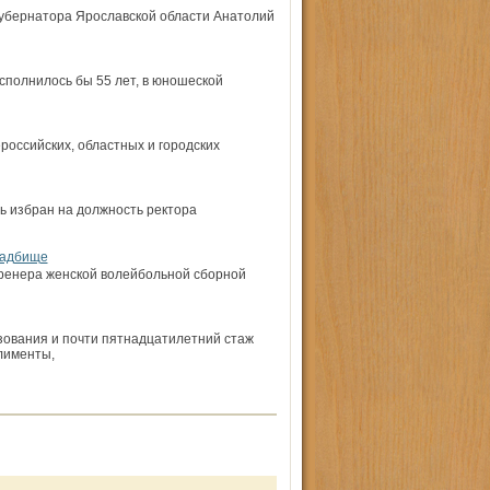
убернатора Ярославской области Анатолий
исполнилось бы 55 лет, в юношеской
российских, областных и городских
ь избран на должность ректора
ладбище
тренера женской волейбольной сборной
азования и почти пятнадцатилетний стаж
лименты,