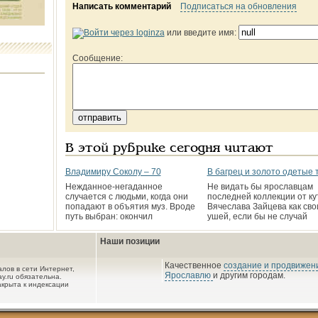
Написать комментарий
Подписаться на обновления
или введите имя:
Сообщение:
В этой рубрике сегодня читают
Владимиру Соколу – 70
В багрец и золото одетые 
Нежданное-негаданное
Не видать бы ярославцам
случается с людьми, когда они
последней коллекции от к
попадают в объятия муз. Вроде
Вячеслава Зайцева как сво
путь выбран: окончил
ушей, если бы не случай
Наши позиции
Качественное
создание и продвижени
лов в сети Интернет,
Ярославлю
и другим городам.
y.ru обязательна.
акрыта к индексации