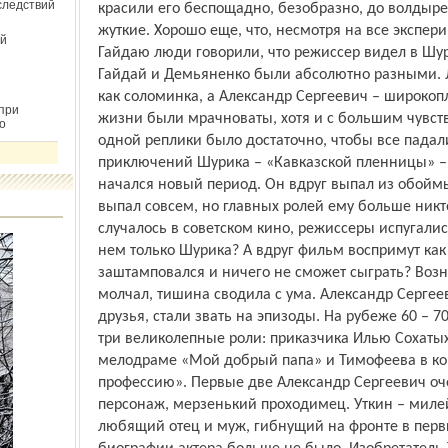
следствий
красили его беспощадно, безобразно, до волдыре
жуткие. Хорошо еще, что, несмотря на все экспер
й
Гайдаю люди говорили, что режиссер видел в Шур
Гайдай и Демьяненко были абсолютно разными. 
как соломинка, а Александр Сергеевич – широкоп
при
жизни были мрачноваты, хотя и с большим чувст
о
одной реплики было достаточно, чтобы все падали
приключений Шурика – «Кавказской пленницы» –
начался новый период. Он вдруг выпал из обойм
выпал совсем, но главных ролей ему больше никто
случалось в советском кино, режиссеры испугалис
нем только Шурика? А вдруг фильм воспримут как
заштамповался и ничего не сможет сыграть? Возн
молчал, тишина сводила с ума. Александр Сергее
друзья, стали звать на эпизоды. На рубеже 60 – 
три великолепные роли: приказчика Илью Сохатых
мелодраме «Мой добрый папа» и Тимофеева в к
профессию». Первые две Александр Сергеевич оч
персонаж, мерзенький проходимец. Уткин – миле
любящий отец и муж, гибнущий на фронте в перв