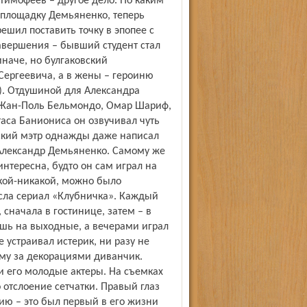
Тимофеев – другое дело. По каким
 площадку Демьяненко, теперь
ешил поставить точку в эпопее с
авершения – бывший студент стал
наче, но булгаковский
Сергеевича, а в жены – героиню
). Отдушиной для Александра
и Жан-Поль Бельмондо, Омар Шариф,
таса Баниониса он озвучивал чуть
овский мэтр однажды даже написал
 Александр Демьяненко. Самому же
нтересна, будто он сам играл на
акой-никакой, можно было
сла сериал «Клубничка». Каждый
 сначала в гостинице, затем – в
шь на выходные, а вечерами играл
 устраивал истерик, ни разу не
ему за декорациями диванчик.
и его молодые актеры. На съемках
отслоение сетчатки. Правый глаз
ию – это был первый в его жизни