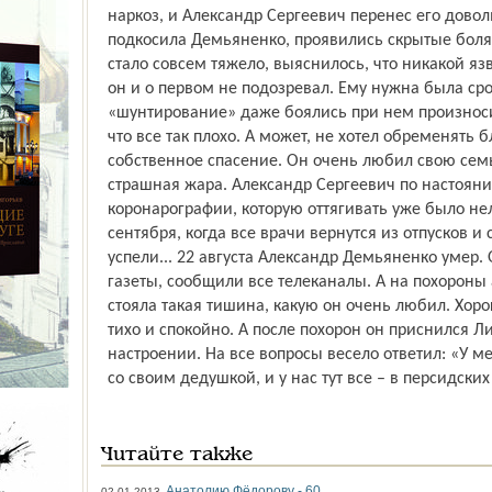
наркоз, и Александр Сергеевич перенес его доволь
подкосила Демьяненко, проявились скрытые боляч
стало совсем тяжело, выяснилось, что никакой язв
он и о первом не подозревал. Ему нужна была сро
«шунтирование» даже боялись при нем произноси
что все так плохо. А может, не хотел обременять б
собственное спасение. Он очень любил свою семь
страшная жара. Александр Сергеевич по настояни
коронарографии, которую оттягивать уже было не
сентября, когда все врачи вернутся из отпусков и
успели... 22 августа Александр Демьяненко умер.
газеты, сообщили все телеканалы. А на похороны
стояла такая тишина, какую он очень любил. Хор
тихо и спокойно. А после похорон он приснился Л
настроении. На все вопросы весело ответил: «У м
со своим дедушкой, и у нас тут все – в персидских
Читайте также
Анатолию Фёдорову - 60
02.01.2013