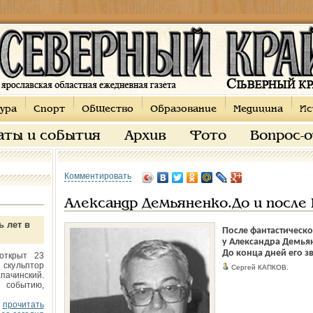
ура
Спорт
Общество
Образование
Медицина
Ис
аты и события
Архив
Фото
Вопрос-
Комментировать
Александр Демьяненко.До и после
ь лет в
После фантастическ
у Александра Демьян
До конца дней его 
открыт 23
 скульптор
Сергей КАПКОВ.
пачинский.
 событию,
прочитать