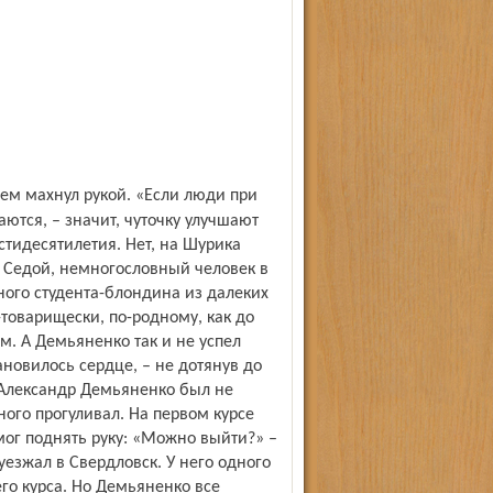
тся, – значит, чуточку улучшают
стидесятилетия. Нет, на Шурика
 Седой, немногословный человек в
ого студента-блондина из далеких
-товарищески, по-родному, как до
м. А Демьяненко так и не успел
ановилось сердце, – не дотянув до
 Александр Демьяненко был не
ого прогуливал. На первом курсе
мог поднять руку: «Можно выйти?» –
уезжал в Свердловск. У него одного
его курса. Но Демьяненко все