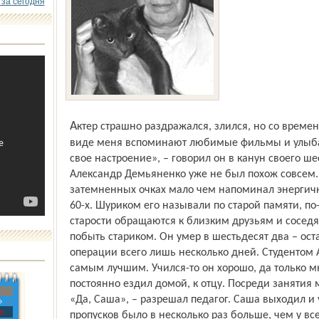
 за сегодня
Актер страшно раздражался, злился, но со временем махнул рукой. «Если люди при
виде меня вспоминают любимые фильмы и улыбаю
свое настроение», – говорил он в канун своего ше
Александр Демьяненко уже не был похож совсем.
затемненных очках мало чем напоминал энергичн
60-х. Шуриком его называли по старой памяти, по
старости обращаются к близким друзьям и соседя
побыть стариком. Он умер в шестьдесят два – ост
операции всего лишь несколько дней. Студентом
самым лучшим. Учился-то он хорошо, да только мн
постоянно ездил домой, к отцу. Посреди занятия 
«Да, Саша», – разрешал педагог. Саша выходил и 
»
с
пропусков было в несколько раз больше, чем у вс