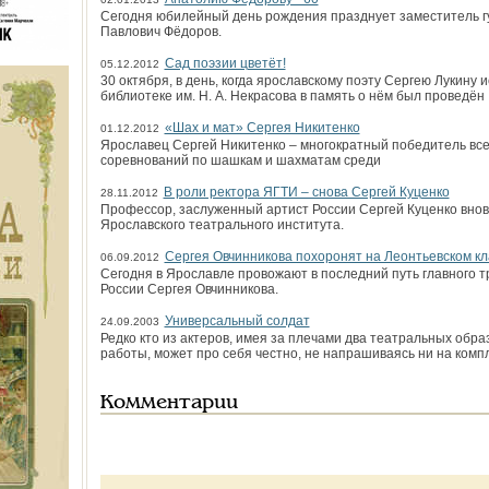
Сегодня юбилейный день рождения празднует заместитель г
Павлович Фёдоров.
Сад поэзии цветёт!
05.12.2012
30 октября, в день, когда ярославскому поэту Сергею Лукину 
библиотеке им. Н. А. Некрасова в память о нём был проведён
«Шах и мат» Сергея Никитенко
01.12.2012
Ярославец Сергей Никитенко – многократный победитель все
соревнований по шашкам и шахматам среди
В роли ректора ЯГТИ – снова Сергей Куценко
28.11.2012
Профессор, заслуженный артист России Сергей Куценко внов
Ярославского театрального инсти­тута.
Сергея Овчинникова похоронят на Леонтьевском к
06.09.2012
Сегодня в Ярославле провожают в последний путь главного 
России Сергея Овчинникова.
Универсальный солдат
24.09.2003
Редко кто из актеров, имея за плечами два театральных обр
работы, может про себя честно, не напрашиваясь ни на комп
Комментарии