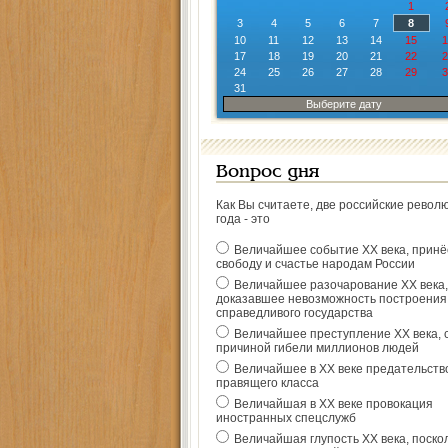
1
3
4
5
6
7
8
10
11
12
13
14
15
1
17
18
19
20
21
22
2
24
25
26
27
28
29
3
31
Выберите дату
Вопрос дня
Как Вы считаете, две российские револ
года - это
Величайшее событие ХХ века, прин
свободу и счастье народам России
Величайшее разочарование ХХ века,
доказавшее невозможность построения
справедливого государства
Величайшее преступление ХХ века, 
причиной гибели миллионов людей
Величайшее в ХХ веке предательств
правящего класса
Величайшая в ХХ веке провокация
иностранных спецслужб
Величайшая глупость ХХ века, поско