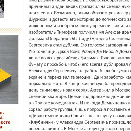
биографии актера больше не было. Изобретатель 
причинам Гайдай вновь пригласил на съемочную
неизвестно. Возможно, таким образом режиссер р
Шуриком и довести его историю до логического з
инженером и изобрел машину времени. Так или и
изобретатель Тимофеев получил имя Александра 
фильма «Операция «Ы» Лиду (Наталья Селезнева
Сергеевича стал дубляж. Его голосом заговорил
Уго Тоньяцци, Джон Войт, Роберт Де Ниро. А Дона
ли не во всех российских фильмах. Говорят, лит
бумагу с просьбой, чтобы его всегда дублировал
Александру Сергеевичу эта работа была безумно и
экране и переживал те эмоции. Да и заработок к
нормально жить. В конце жизни судьба преподне
день снималась новая серия. Актер жил в Москве,
съемной квартире. Целый год приезжал домой ли
в «Приюте комедианта». И никогда Демьяненко не
сорвал работу группы. Лишь попросил поставить 
«Диван имени дяди Саши» – как в шутку называл
«Клубнички» у Александра Сергеевича произошло 
перестал видеть. В Москве актеру сделали операц