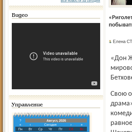
Все новости за сегодня
Видео
«Риголе
побыват
Елена С
«Дон Жуаном» Моцарта – одной из высочайших вершин
мирово
Бетхов
Свою оперу Моцарт назвал «dramma giocoso» («весёлая
драма»
Управление
комеди
?
Август, 2026
равное
«
‹
Сегодня
›
»
Пн
Вт
Ср
Чт
Пт
Сб
Вс