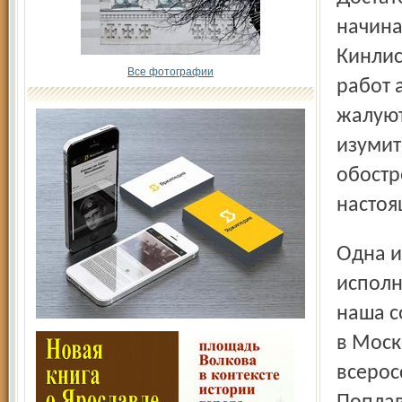
начина
Кинлис
Все фотографии
работ 
жалуют
изумит
обостр
настоя
Одна из самых трагических фигур оперы – донна Анна, её
исполн
наша с
в Моск
всерос