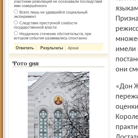
участники революций не осознавали последствий
ими совершённого
языкам
Всего лишь не удавшийся социальный
эксперимент
Призна
Следствие преступной слабости
государственной власти
режисс
Неудачное стечение обстоятельств, при
множес
котором события развивались спонтанно
имели 
Архив
постан
Фото дня
они см
«Дон Жуан» за всю историю своего существования
пережи
оценки
Короле
практи
Достат