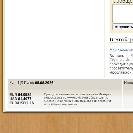
Сообще
В этой 
Мир художник
Выставка раб
Сергея и Игн
проходит в д
просветитель
Ярославской
Курс ЦБ РФ на
08.08.2026
Наши
EUR
94,0585
При цитировании материалов в сети Интернет,
гиперссылка на www.sevkray.ru обязательна.
USD
81,4077
Ссылка не должна быть закрыта к индексации
EUR/USD
1.16
поисковыми машинами.