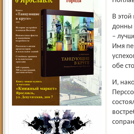
Поплав
В этой постановке «Дон Жуана» состоялся дебют в роли
донны 
– лучш
Имя пе
успехо
обе ст
И, наконец, в партии Церлины – шведское сопрано Миа
Перссо
состоя
востре
сопран