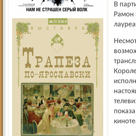
В партии Дона Оттавио – популярный мексиканский тенор
Рамон 
лауреа
Несмотря на то, что совсем недавно мы имели
возмож
трансл
Короле
исполн
настоя
телеви
показа
киноте