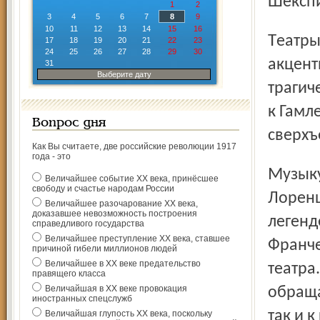
Шексп
1
2
3
4
5
6
7
8
9
10
11
12
13
14
15
16
Театры по-разному трактуют оперу «Дон Жуан»: одни
17
18
19
20
21
22
23
24
25
26
27
28
29
30
акцент
31
Выберите дату
трагич
к Гамл
Вопрос дня
сверхъ
Как Вы считаете, две российские революции 1917
года - это
Музыку Моцарта и тексты главного его либреттиста
Величайшее событие ХХ века, принёсшее
свободу и счастье народам России
Лоренц
Величайшее разочарование ХХ века,
доказавшее невозможность построения
легенд
справедливого государства
Величайшее преступление ХХ века, ставшее
Франче
причиной гибели миллионов людей
Величайшее в ХХ веке предательство
театра
правящего класса
Величайшая в ХХ веке провокация
обраща
иностранных спецслужб
так и 
Величайшая глупость ХХ века, поскольку