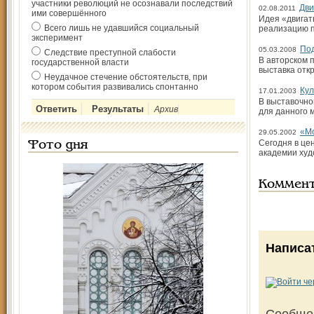
участники революций не осознавали последствий
Дви
02.08.2011
ими совершённого
Идея «двигат
Всего лишь не удавшийся социальный
реализацию п
эксперимент
Под
05.03.2008
Следствие преступной слабости
В авторском 
государственной власти
выставка отк
Неудачное стечение обстоятельств, при
котором события развивались спонтанно
Кул
17.01.2003
В выставочно
Архив
для данного 
«Мо
29.05.2002
Сегодня в це
Фото дня
академии худ
Коммен
Написа