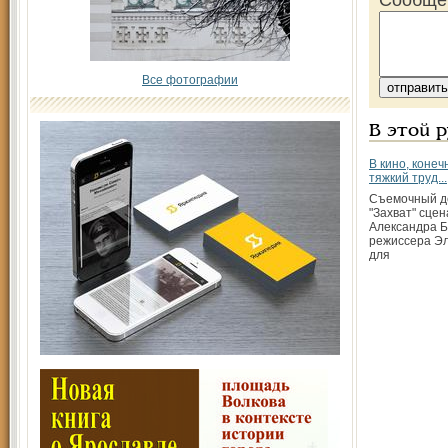
Сообще
Все фотографии
В этой 
В кино, конечн
тяжкий труд...
Съемочный д
"Захват" сце
Александра Б
режиссера Э
для