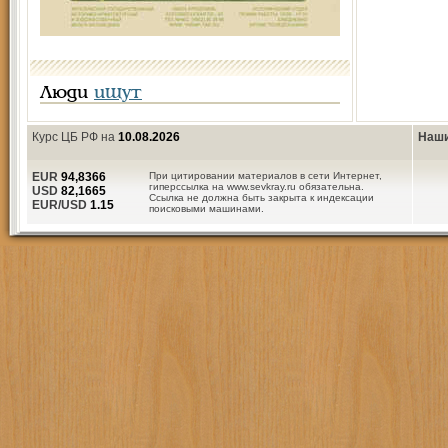
Люди
ищут
Курс ЦБ РФ на
10.08.2026
Наши
EUR
94,8366
При цитировании материалов в сети Интернет,
гиперссылка на www.sevkray.ru обязательна.
USD
82,1665
Ссылка не должна быть закрыта к индексации
EUR/USD
1.15
поисковыми машинами.