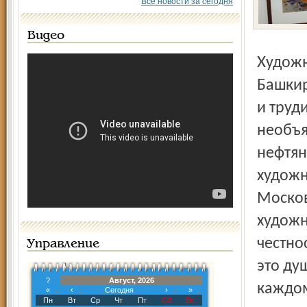
Все новости за сегодня
Видео
Художник живет в Яро­славле с 1985 года. Родился он в
Башкир
и труд
необъя
нефтян
художн
Москов
художн
честно
Управление
это ду
?
Август, 2026
каждом
«
‹
Сегодня
›
»
Пн
Вт
Ср
Чт
Пт
Сб
Вс