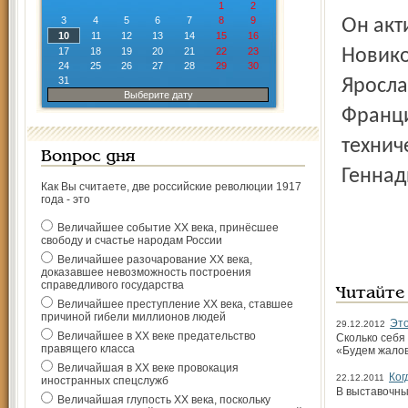
1
2
3
4
5
6
7
8
9
Он активно выставляется, произведения Геннадия
10
11
12
13
14
15
16
17
18
19
20
21
22
23
Новико
24
25
26
27
28
29
30
31
Яросла
Выберите дату
Франци
технич
Вопрос дня
Геннад
Как Вы считаете, две российские революции 1917
года - это
Величайшее событие ХХ века, принёсшее
свободу и счастье народам России
Величайшее разочарование ХХ века,
доказавшее невозможность построения
справедливого государства
Читайте
Величайшее преступление ХХ века, ставшее
причиной гибели миллионов людей
Это
29.12.2012
Величайшее в ХХ веке предательство
Сколько себя
правящего класса
«Будем жалов
Величайшая в ХХ веке провокация
Ког
22.12.2011
иностранных спецслужб
В выставочны
Величайшая глупость ХХ века, поскольку