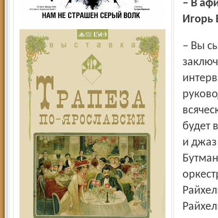
– В афише есть ещё один лауреат премии Шостаковича –
Игорь 
– Вы сыграли, опередив «на ход» своего собеседника. О
заключ
интерв
руково
всячес
будет 
и джаз
Бутман
оркест
Райхел
Райхел