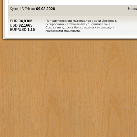
Курс ЦБ РФ на
09.08.2026
Наши
EUR
94,8366
При цитировании материалов в сети Интернет,
гиперссылка на www.sevkray.ru обязательна.
USD
82,1665
Ссылка не должна быть закрыта к индексации
EUR/USD
1.15
поисковыми машинами.