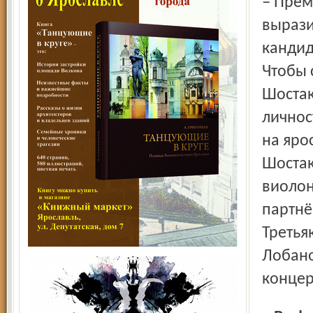
– Премия авторская, так Юрий Абрамович, как музыкант,
вырази
кандид
Чтобы 
Шостак
личнос
на яро
Шостак
виолон
партнё
Третья
Лобано
концер