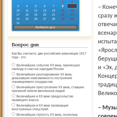
1
2
– Конечно. Когда такой заманчивый вариант появился, мы
3
4
5
6
7
8
9
10
11
12
13
14
15
16
сразу 
17
18
19
20
21
22
23
24
25
26
27
28
29
30
31
отвеча
Выберите дату
всенар
испыта
Вопрос дня
«Яросл
Как Вы считаете, две российские революции 1917
года - это
берущи
Величайшее событие ХХ века, принёсшее
и «Эх,
свободу и счастье народам России
Величайшее разочарование ХХ века,
Концер
доказавшее невозможность построения
справедливого государства
традиц
Величайшее преступление ХХ века, ставшее
причиной гибели миллионов людей
Велико
Величайшее в ХХ веке предательство
правящего класса
Величайшая в ХХ веке провокация
– Музыка во всём богат­стве её жанров, классика и
иностранных спецслужб
Величайшая глупость ХХ века, поскольку
соврем