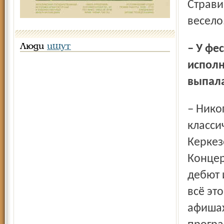
Страви
весело
Люди
ищут
– У фестиваля – международный статус. Кому из
исполн
выпала
– Никогда не играл в Ярославле один из немногих в мире
класси
Керкез
Концер
дебют 
всё эт
афишах