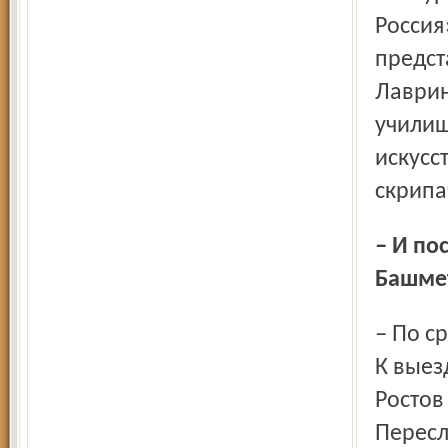
Россия
предст
Лаврин
училищ
искусс
скрипа
– И последний вопрос – о географии IV фестиваля
Башме
– По сравнению с прошлым фестивалем она станет шире.
К выез
Ростов
Пересл