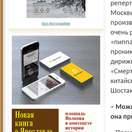
реперт
Москвы
произв
Все фотографии
очень 
«пиппа
проник
дирижи
«Смерт
китайс
Шостак
– Можно об этой премии чуть подробнее: кому и за что
она пр