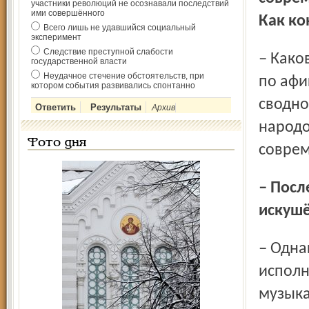
участники революций не осознавали последствий
ими совершённого
Как ко
Всего лишь не удавшийся социальный
эксперимент
Следствие преступной слабости
– Каков жанровый диапазон программы, видно хотя бы
государственной власти
Неудачное стечение обстоятельств, при
по афи
котором события развивались спонтанно
сводно
Архив
народо
Фото дня
соврем
– Последнее имя – новое, очевидно, даже для многих
искуш
– Однако по рейтингу Тан Дун входит в десятку самых
исполн
музыка