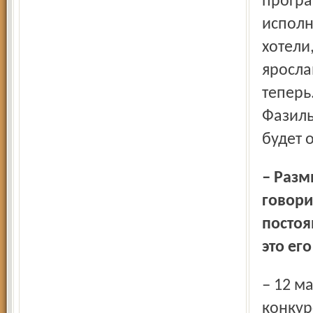
програ
исполн
хотели
яросла
теперь
Фазиль
будет 
– Размышляя о развитии проекта, маэстро Башмет не раз
говори
постоя
это ег
– 12 мая молодые музыканты Ярославля и лауреаты
конкур