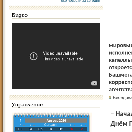
Все новости за сегодня
Видео
мировых
исполне
капеллы
откроет
Башмета
корресп
агентст
Беседов
Управление
– Начало фестиваля, Дмитрий Викторович, совпадает с
?
Август, 2026
Днём П
«
‹
Сегодня
›
»
Пн
Вт
Ср
Чт
Пт
Сб
Вс