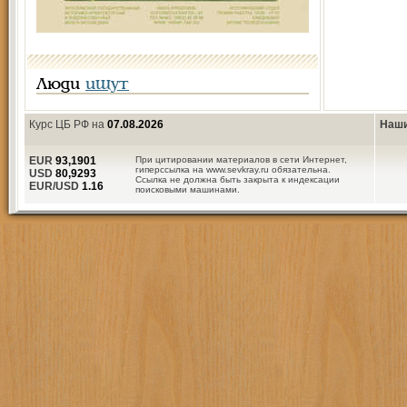
Люди
ищут
Курс ЦБ РФ на
07.08.2026
Наши
EUR
93,1901
При цитировании материалов в сети Интернет,
гиперссылка на www.sevkray.ru обязательна.
USD
80,9293
Ссылка не должна быть закрыта к индексации
EUR/USD
1.16
поисковыми машинами.