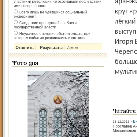
аранжи
участники революций не осознавали последствий
ими совершённого
круг «
Всего лишь не удавшийся социальный
эксперимент
лёгкий
Следствие преступной слабости
государственной власти
выступ
Неудачное стечение обстоятельств, при
котором события развивались спонтанно
Игоря 
Архив
Черепо
большо
Фото дня
мульти
Читайте
«Ви
13.12.2012
Ярославец Ан
Мельниковой 