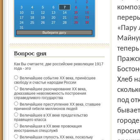
1
2
композ
3
4
5
6
7
8
9
10
11
12
13
14
15
16
переры
17
18
19
20
21
22
23
24
25
26
27
28
29
30
«Пару 
31
Выберите дату
Майнуг
теперь
Вопрос дня
Пражск
Как Вы считаете, две российские революции 1917
Бостон
года - это
Величайшее событие ХХ века, принёсшее
Хлеб н
свободу и счастье народам России
скольк
Величайшее разочарование ХХ века,
доказавшее невозможность построения
справедливого государства
под от
Величайшее преступление ХХ века, ставшее
причиной гибели миллионов людей
бывает 
Величайшее в ХХ веке предательство
городе
правящего класса
Величайшая в ХХ веке провокация
просил
иностранных спецслужб
Величайшая глупость ХХ века, поскольку