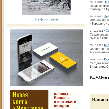
Чех
25.11.2012
После блестя
проводил в Пр
Нед
20.11.2012
Все фотографии
Именно эти з
«Бородино» с
«Со
27.10.2012
Среди опавши
высокий топо
Кав
25.10.2012
Общественно-
Ассамб­леи н
Каж
20.09.2012
Сегодня в по
Владимира Сп
Коммен
Написа