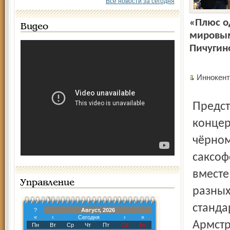
Все новости за сегодня
«Плюс о
Видео
мировым
Пичугино
Иннокен
Представленный публике по всей форме ведущим
концер
чёрном
саксоф
вместе
Управление
разных
станда
?
Август, 2026
«
‹
Сегодня
›
»
Армстр
Пн
Вт
Ср
Чт
Пт
Сб
Вс