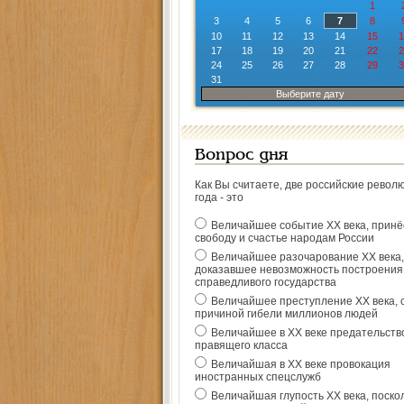
1
3
4
5
6
7
8
10
11
12
13
14
15
1
17
18
19
20
21
22
2
24
25
26
27
28
29
3
31
Выберите дату
Вопрос дня
Как Вы считаете, две российские револ
года - это
Величайшее событие ХХ века, прин
свободу и счастье народам России
Величайшее разочарование ХХ века,
доказавшее невозможность построения
справедливого государства
Величайшее преступление ХХ века, 
причиной гибели миллионов людей
Величайшее в ХХ веке предательств
правящего класса
Величайшая в ХХ веке провокация
иностранных спецслужб
Величайшая глупость ХХ века, поско