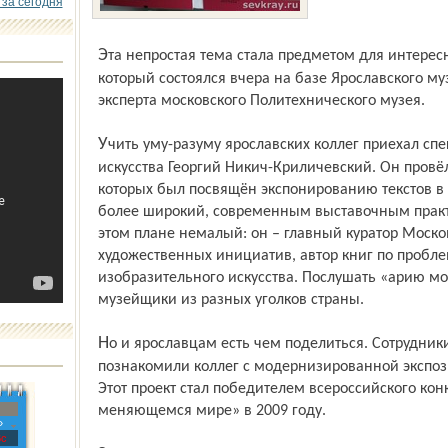
 за сегодня
Эта непростая тема стала предметом для интересного профессионального разговора,
который состоялся вчера на базе Ярославского му
эксперта московского Политехнического музея.
Учить уму-разуму ярославских коллег приехал специалист из Москвы, историк
искусства Георгий Никич-Криличевский. Он провёл
которых был посвящён экспонированию текстов в 
более широкий, современным выставочным практи
этом плане немалый: он – главный куратор Моск
художественных инициатив, автор книг по проб­л
изобразительного искусства. Послушать «арию мо
музейщики из разных уголков страны.
Но и ярославцам есть чем поделиться. Сотрудники Ярославского музея-заповедника
познакомили коллег с модернизированной экспоз
Этот проект стал победителем всероссийского к
меняющемся мире» в 2009 году.
»
с