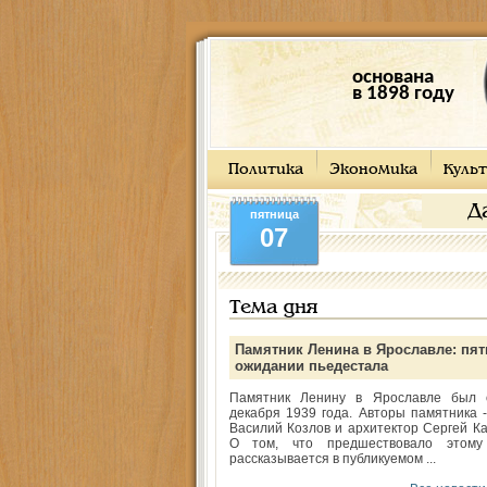
основана
в 1898 году
Политика
Экономика
Культ
Д
пятница
07
Тема дня
Памятник Ленина в Ярославле: пят
ожидании пьедестала
Памятник Ленину в Ярославле был 
декабря 1939 года. Авторы памятника -
Василий Козлов и архитектор Сергей Ка
О том, что предшествовало этому
рассказывается в публикуемом ...