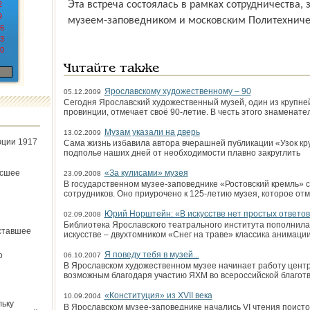
Эта встреча состоялась в рамках сотрудничества, завязавшегося между Ярослав­ским
2
9
музеем-заповедником и московским Политехниче
6
3
0
Читайте также
Ярославскому художественному – 90
05.12.2009
Сегодня Ярославский художественный музей, один из крупней
провинции, отмечает своё 90-летие. В честь этого знаменате
Музам указали на дверь
13.02.2009
юции 1917
Сама жизнь избавила автора вчерашней публикации «Узок кр
подполье наших дней от необходимости плавно закруглить
ёсшее
«За кулисами» музея
23.09.2008
В государственном музее-заповеднике «Ростовский кремль» 
сотрудников. Оно приурочено к 125-летию музея, которое отм
Юрий Норштейн: «В искусстве нет простых ответо
02.09.2008
Библиотека Ярославского театрального института пополнилас
ставшее
искусстве – двухтомником «Снег на траве» классика анимаци
Я поведу тебя в музей...
о
06.10.2007
В Ярославском художественном музее начинает работу центр 
возможным благодаря участию ЯХМ во всероссийской благот
«Конституция» из XVII века
10.09.2004
льку
В Ярославском музее-заповеднике начались VI чтения поисто