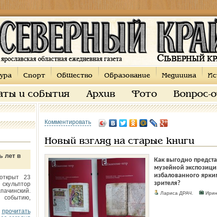
ура
Спорт
Общество
Образование
Медицина
Ис
аты и события
Архив
Фото
Вопрос-
Комментировать
Новый взгляд на старые книги
ь лет в
Как выгодно предста
музейной экспозици
избалованного ярки
открыт 23
зрителя?
 скульптор
пачинский.
Лариса ДРАЧ.
Ирин
 событию,
прочитать