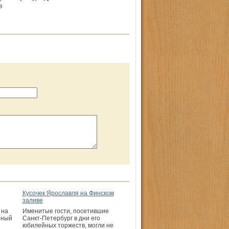
в
Кусочек Ярославля на Финском
заливе
 на
Именитые гости, посетившие
рный
Санкт-Петербург в дни его
юбилейных торжеств, могли не