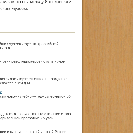
ским музеем.
ших музеев искусств в российской
льного
уг этих революционеров» о культурном
состоялось торжественное награждение
ечается в эти дни.
в»
ь к новому учебному году суперкнигой об
и
детского творчества. Его открытие стало
ворительной программе «Музей.
рии и культуре древней и новой России.