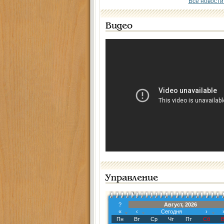
Все новости
Видео
Управление
?
Август, 2026
«
‹
Сегодня
›
Пн
Вт
Ср
Чт
Пт
Сб
В