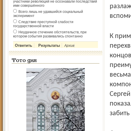
участники революций не осознавали последствий
разлаж
ими совершённого
Всего лишь не удавшийся социальный
вспоми
эксперимент
Следствие преступной слабости
государственной власти
Неудачное стечение обстоятельств, при
К прим
котором события развивались спонтанно
перехв
Архив
концов
Фото дня
преиму
весьма
компон
Сергей
показа
забить