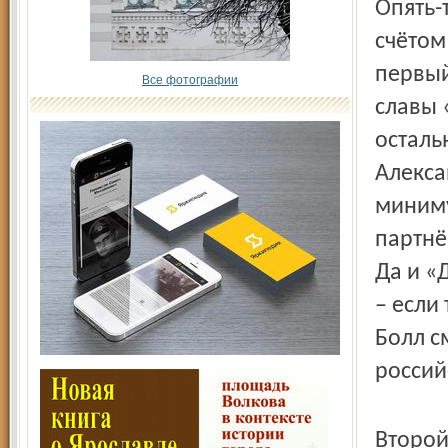
Опять-
счётом
первый
Все фотографии
славы 
осталь
Алекса
миниму
партнё
Да и «
– если
Болл с
россий
Второй