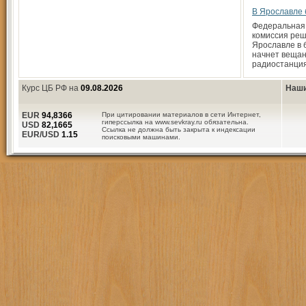
В Ярославле 
Федеральная
комиссия реш
Ярославле в
начнет вещан
радиостанци
Курс ЦБ РФ на
09.08.2026
Наши
EUR
94,8366
При цитировании материалов в сети Интернет,
гиперссылка на www.sevkray.ru обязательна.
USD
82,1665
Ссылка не должна быть закрыта к индексации
EUR/USD
1.15
поисковыми машинами.