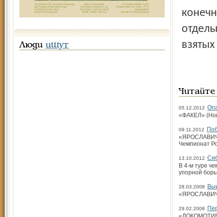
конечн
отдель
взятых
Люди
ищут
Читайте
Оп
05.12.2012
«ФАКЕЛ» (Новы
Поб
09.11.2012
«ЯРОСЛАВИЧ» (
Чемпионат Ро
Сиб
13.10.2012
В 4-м туре че
упорной борь
Выи
28.03.2008
«ЯРОСЛАВИЧ» 
Пер
29.02.2008
«ЛОКОМОТИВ-И