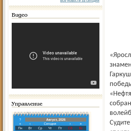
Все новости за сегодня
Видео
«Яросл
знамен
Гаркуш
победы
«Нефтя
собран
Управление
волейб
?
Август, 2026
Судите
«
‹
Сегодня
›
»
Пн
Вт
Ср
Чт
Пт
Сб
Вс