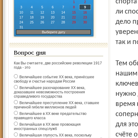
спорта
1
2
3
4
5
6
7
8
9
ли спо
10
11
12
13
14
15
16
17
18
19
20
21
22
23
дело п
24
25
26
27
28
29
30
31
уверен
Выберите дату
так и 
Вопрос дня
Тем об
Как Вы считаете, две российские революции 1917
года - это
нашим 
Величайшее событие ХХ века, принёсшее
свободу и счастье народам России
ключев
Величайшее разочарование ХХ века,
доказавшее невозможность построения
нужно 
справедливого государства
время 
Величайшее преступление ХХ века, ставшее
причиной гибели миллионов людей
соперн
Величайшее в ХХ веке предательство
правящего класса
для эт
Величайшая в ХХ веке провокация
иностранных спецслужб
счёте 
Величайшая глупость ХХ века, поскольку