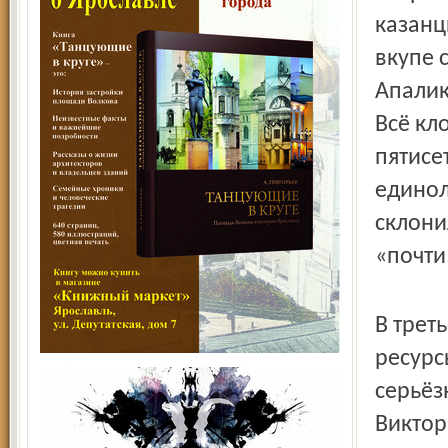
казанц
вкупе 
Апалик
Всё кл
пятисе
единол
склони
«почти
В трет
ресурс
серьёз
Виктор