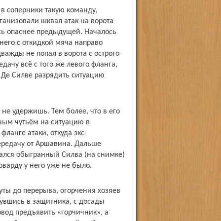
 в соперники такую команду,
рганизовали шквал атак на ворота
сь опаснее предыдущей. Началось
него с откидкой мяча направо
важды не попал в ворота с острого
дачу всё с того же левого фланга,
в Де Силве разрядить ситуацию
 не удержишь. Тем более, что в его
нным чутьём на ситуацию в
фланге атаки, откуда экс-
редачу от Аршавина. Дальше
тался обыгранный Силва (на снимке)
варду у него уже не было.
уты до перерыва, огорчения хозяев
нувшись в защитника, с досады
овод предъявить «горчичник», а