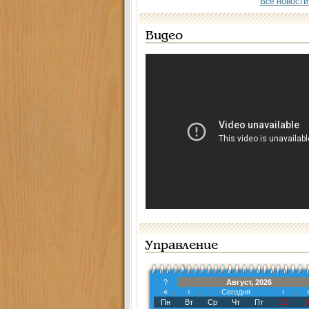
Все новости
Видео
Управление
?
Август, 2026
«
‹
Сегодня
›
Пн
Вт
Ср
Чт
Пт
Сб
В