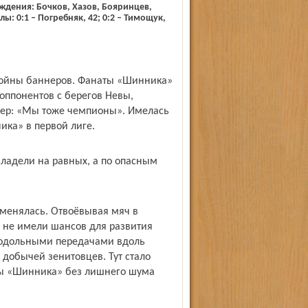
еждения: Бочков, Хазов, Бояринцев,
лы: 0:1 – Погребняк, 42; 0:2 – Тимощук,
 войны баннеров. Фанаты «Шинника»
 оппонентов с берегов Невы,
нер: «Мы тоже чемпионы». Имелась
ика» в первой лиге.
ладели на равных, а по опасным
оменялась. Отвоёвывая мяч в
о не имели шансов для развития
родольными передачами вдоль
 добычей зенитовцев. Тут стало
аты «Шинника» без лишнего шума