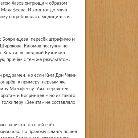
затем Хазов хитрющим образом
 Малафеева. И хотя тот до мяча
о ему потребовалась медицинская
ас Бояринцева, пересёк штрафную и
ы Широкова. Каюмов поступил по
ти. Кстати, вышедший Бузникин
ук, причём с тем же результатом.
 ряд замен, но если Ким Дон Чжин
 Монарёв, к примеру, первым же
пину Малафееву. Увы, перелетев
воротам и Бояринцев – но из такого
 голкиперу «Зенита» не составляло
овы записать на свой счёт
роизошло. По правому флангу пошёл