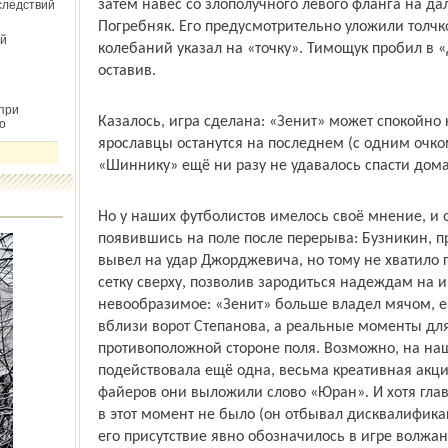
затем навес со злополучного левого фланга на дал
следствий
Погребняк. Его предусмотрительно уложили толчк
й
колебаний указал на «точку». Тимощук пробил в «
оставив.
при
Казалось, игра сделана: «Зенит» может спокойно 
о
ярославцы останутся на последнем (с одним очком
«Шиннику» ещё ни разу не удавалось спасти дом
Но у наших футболистов имелось своё мнение, и 
появившись на поле после перерыва: Бузникин, п
вывел на удар Джорджевича, но тому не хватило 
сетку сверху, позволив зародиться надеждам на 
невообразимое: «Зенит» больше владел мячом, ег
вблизи ворот Степанова, а реальные моменты для
противоположной стороне поля. Возможно, на на
подействовала ещё одна, весьма креативная акци
файеров они выложили слово «Юран». И хотя глав
в этот момент не было (он отбывал дисквалифика
его присутствие явно обозначилось в игре волжа