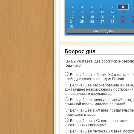
1
3
4
5
6
7
8
10
11
12
13
14
15
1
17
18
19
20
21
22
2
24
25
26
27
28
29
3
31
Выберите дату
Вопрос дня
Как Вы считаете, две российские револ
года - это
Величайшее событие ХХ века, прин
свободу и счастье народам России
Величайшее разочарование ХХ века,
доказавшее невозможность построения
справедливого государства
Величайшее преступление ХХ века, 
причиной гибели миллионов людей
Величайшее в ХХ веке предательств
правящего класса
Величайшая в ХХ веке провокация
иностранных спецслужб
Величайшая глупость ХХ века, поско