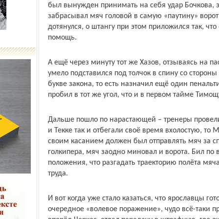
был вынужден принимать на себя удар Бочкова, 
забрасывал мяч головой в самую «паутину» ворот
дотянулся, о штангу при этом приложился так, чт
помощь.
А ещё через минуту тот же Хазов, отзываясь на п
умело подставился под толчок в спину со сторон
букве закона, то есть назначил ещё один пеналь
пробил в тот же угол, что и в первом тайме Тимощ
Дальше пошло по нарастающей – тренеры провели
и Текке так и отбегали своё время вхолостую, то
своим касанием должен был отправлять мяч за с
голкипера, мяч заодно миновал и ворота. Бил по 
положения, что разгадать траекторию полёта мяча
труда.
И вот когда уже стало казаться, что ярославцы гот
очередное «волевое поражение», чудо всё-таки п