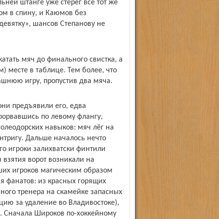
ьней штанге уже стерёг всё тот же
ом в спину, и Каюмов без
девятку», шансов Степанову не
катать мяч до финального свистка, а
) месте в таблице. Тем более, что
ашнюю игру, пропустив два мяча.
они предъявили его, едва
рорвавшись по левому флангу,
голеодорских навыков: мяч лёг на
интригу. Дальше началось нечто
о игроки зали­хватски финтили
 взятия ворот возникали на
ших игроков магическим образом
я фанатов: из красных горящих
ного тренера на скамейке запасных
цию за удаление во Владивостоке),
н. Сначала Широков по-хоккейному