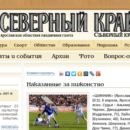
ура
Спорт
Общество
Образование
Медицина
Ис
аты и события
Архив
Фото
Вопрос-
Комментировать
Наказанные за пижонство
ь лет в
«ШИННИК» (Ярославль
(0:2). 6 апреля, Яро
ясно. Судья – Альм
открыт 23
Черкес, Джорджевич,
 скульптор
пачинский.
(Кудряшов, 75), Лай
 событию,
(Бузникин, 46), Хаз
Анюков, Широков, Г
прочитать
Дон Чжин, 77), Дени