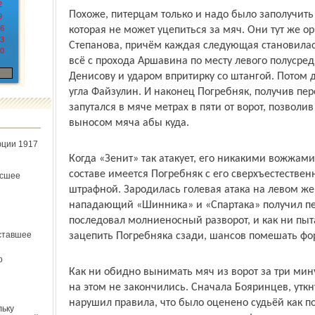
2
Похоже, питерцам только и надо было заполучить
9
6
которая не может уцепиться за мяч. Они тут же о
3
Степанова, причём каждая следующая становила
0
всё с прохода Аршавина по месту левого полусред
Денисову и ударом впритирку со штангой. Потом д
угла Файзулин. И наконец Погребняк, получив пере
запутался в мяче метрах в пяти от ворот, позволи
выносом мяча абы куда.
юции 1917
Когда «Зенит» так атакует, его никакими вожжами
составе имеется Погребняк с его сверхъестестве
ёсшее
штрафной. Зародилась голевая атака на левом же 
нападающий «Шинника» и «Спартака» получил пе
последовал молниеносный разворот, и как ни пы
ставшее
зацепить Погребняка сзади, шансов помешать фор
о
Как ни обидно вынимать мяч из ворот за три мин
на этом не закончились. Сначала Бояринцев, утк
нарушил правила, что было оценено судьёй как п
льку