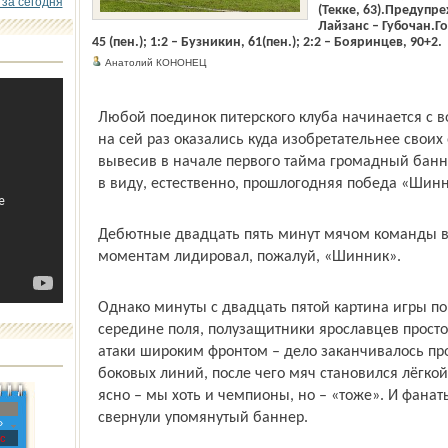
 за сегодня
(Текке, 63).Предупр
Лайзанс – Губочан.Го
45 (пен.); 1:2 – Бузникин, 61(пен.); 2:2 – Бояринцев, 90+2.
Анатолий КОНОНЕЦ
Любой поединок питерского клуба начинается с
на сей раз оказались куда изобретательнее своих
вывесив в начале первого тайма громадный бан
в виду, естественно, прош­логодняя победа «Шинн
Дебютные двадцать пять минут мячом команды в
моментам лидировал, пожалуй, «Шинник».
Однако минуты с двадцать пятой картина игры п
середине поля, полузащитники ярославцев прост
атаки широким фронтом – дело заканчивалось п
боковых линий, после чего мяч становился лёгкой
ясно – мы хоть и чемпионы, но – «тоже». И фан
свернули упомянутый баннер.
»
с