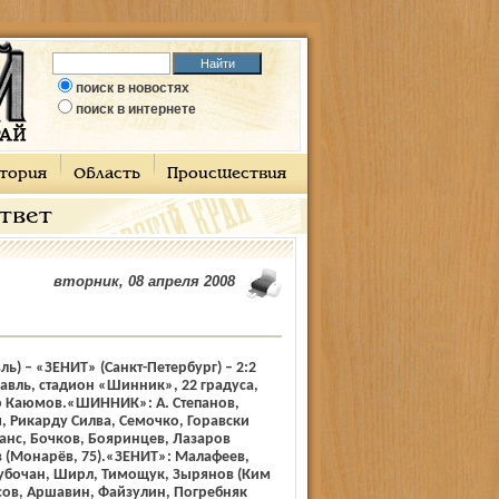
поиск в новостях
поиск в интернете
тория
Область
Происшествия
ответ
вторник, 08 апреля 2008
) – «ЗЕНИТ» (Санкт-Петербург) – 2:2
славль, стадион «Шинник», 22 градуса,
ир Каюмов.«ШИННИК»: А. Степанов,
 Рикарду Силва, Семочко, Горавски
занс, Бочков, Бояринцев, Лазаров
ов (Монарёв, 75).«ЗЕНИТ»: Малафеев,
убочан, Ширл, Тимощук, Зырянов (Ким
сов, Аршавин, Файзулин, Погребняк