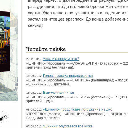
вперёд Черкес, отдал передачу в штрафную, где о
рассудивший, что до его левой бровки мяч уже не
хватит. Удар нашего полузащитника в падении из
застал зенитовцев врасплох. До конца добавленно
секунд!
Читайте также
Устали к концу матча?
27.11.2012
«ШИННИК» (Ярославль) – «СКА-ЭНЕРГИЯ» (Хабаровск) – 2:2 (
зрителей (вход бесплатный).
Голевая засуха продолжается
19.09.2012
«ШИННИК» (Ярославль) – «БАЛТИКА» (Калининград) – 0:2 (0:1
«Шинник». 2800 зрителей.
Вымученная ничья
15.08.2012
«ШИННИК» (Ярославль) – «ВОЛГАРЬ» (Астрахань) – 1:1 (0:1)
зрителей. Судьи:
«Шинник» продолжает погружение на дно
08.08.2012
«ТОРПЕДО» (Москва) – «ШИННИК» (Ярославль) – 1:0 (0:0). Мос
Владимир Москалёв
"Шинник" опускается всё ниже
07.08.2012