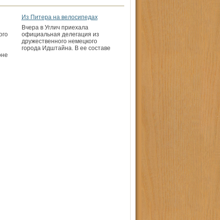
Из Питера на велосипедах
Вчера в Углич приехала
ого
официальная делегация из
дружественного немецкого
города Идштайна. В ее составе
оне