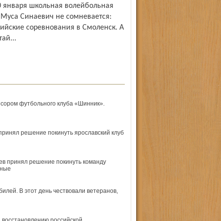
20 января школьная волейбольная
 Муса Синаевич не сомневается:
ий­ские соревнования в Смоленск. А
ай...
сором футбольного клуба «Шинник».
принял решение покинуть ярославский клуб
ев принял решение покинуть команду
дные
илей. В этот день чествовали ветеранов,
 восстановлению российской