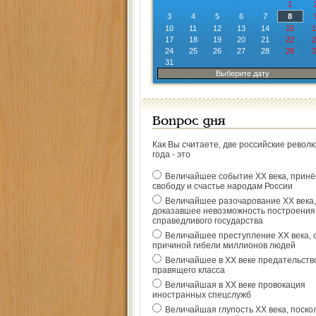
1
3
4
5
6
7
8
10
11
12
13
14
15
1
17
18
19
20
21
22
2
24
25
26
27
28
29
3
31
Выберите дату
Вопрос дня
Как Вы считаете, две российские револ
года - это
Величайшее событие ХХ века, прин
свободу и счастье народам России
Величайшее разочарование ХХ века,
доказавшее невозможность построения
справедливого государства
Величайшее преступление ХХ века, 
причиной гибели миллионов людей
Величайшее в ХХ веке предательств
правящего класса
Величайшая в ХХ веке провокация
иностранных спецслужб
Величайшая глупость ХХ века, поско