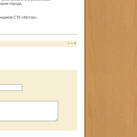
ории города.
онщиков СТК «Мотор».
0