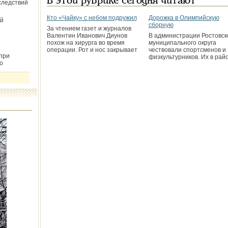
В этой рубрике сегодня читают
следствий
Кто «Чайку» с небом подружил
Дорожка в Олимпийскую
й
сборную
За чтением газет и журналов
Валентин Иванович Диунов
В администрации Ростовск
похож на хирурга во время
муниципального округа
операции. Рот и нос закрывает
чествовали спортсменов и
при
физкультурников. Их в рай
о