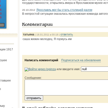
2
государственности, открылись вчера в Ярославском музее ист
9
6
Ярославль мог бы стать столицей ралли
20.10.2012
3
В непростой ситуации оказалась ярославская команда автог
0
Комментарии
татьяна
ответить
| 18.01.2011 в 00:18 |
саша жижин молодец. Я горжусь им
юции 1917
ёсшее
Написать комментарий
Подписаться на обновления
или введите имя:
Сообщение:
ставшее
о
льку