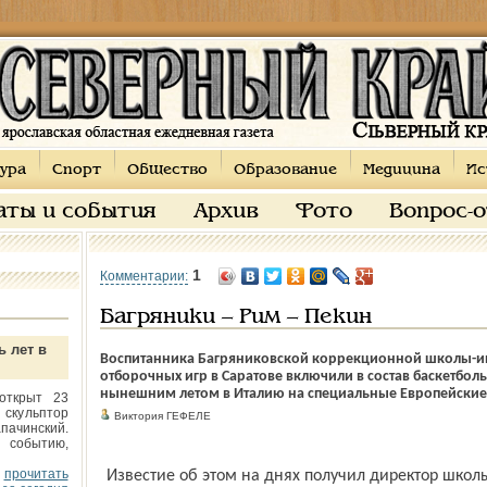
ура
Спорт
Общество
Образование
Медицина
Ис
аты и события
Архив
Фото
Вопрос-
1
Комментарии:
Багряники – Рим – Пекин
ь лет в
Воспитанника Багряниковской коррекционной школы-ин
отборочных игр в Саратове включили в состав баскетбол
нынешним летом в Италию на специальные Европейские
открыт 23
 скульптор
Виктория ГЕФЕЛЕ
пачинский.
 событию,
прочитать
Известие об этом на днях получил директор шко