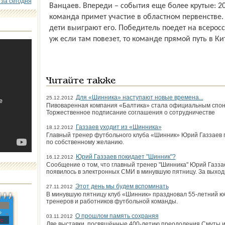
 за сегодня
Ванцаев. Впереди – события еще более крутые: 
команда примет участие в областном первенстве.
дети выиграют его. Победитель поедет на всеросс
уж если там повезет, то команде прямой путь в Кит
Читайте также
Для «Шинника» наступают новые времена...
25.12.2012
Пивоваренная компания «Балтика» стала официальным спон
Торжественное подписание соглашения о сотрудничестве
Газзаев уходит из «Шинника»
18.12.2012
Главный тренер футбольного клуба «Шинник» Юрий Газзаев 
по собственному желанию.
Юрий Газзаев покидает "Шинник"?
16.12.2012
Сообщение о том, что главный тренер "Шинника" Юрий Газза
появилось в электронных СМИ в минувшую пятницу. За выхо
Этот день мы будем вспоминать
27.11.2012
В минувшую пятницу клуб «Шинник» праздновал 55-летний юб
тренеров и работников футбольной команды.
»
О прошлом память сохраняя
03.11.2012
с
Две выставки, посвящённые 400-летию преодоления Смуты и