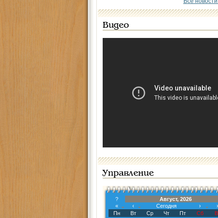
Все новости
Видео
Управление
?
Август, 2026
«
‹
Сегодня
›
Пн
Вт
Ср
Чт
Пт
Сб
В