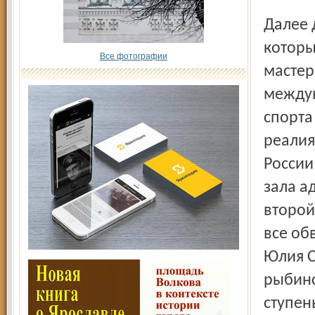
Далее 
которы
Все фотографии
мастер
междун
спорта
реалия
России
зала а
второй 
все об
Юлия С
рыбинс
ступен