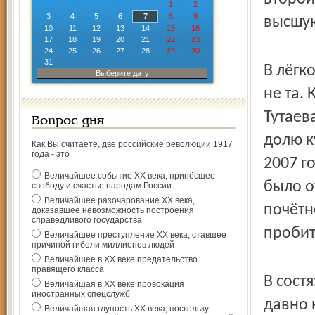
1
2
3
4
5
6
7
8
9
высшую
10
11
12
13
14
15
16
17
18
19
20
21
22
23
24
25
26
27
28
29
30
31
В лёгк
Выберите дату
не та.
Тутаев
Вопрос дня
долю к
Как Вы считаете, две российские революции 1917
года - это
2007 г
Величайшее событие ХХ века, принёсшее
было о
свободу и счастье народам России
Величайшее разочарование ХХ века,
почётн
доказавшее невозможность построения
справедливого государства
пробит
Величайшее преступление ХХ века, ставшее
причиной гибели миллионов людей
Величайшее в ХХ веке предательство
правящего класса
В сост
Величайшая в ХХ веке провокация
иностранных спецслужб
давно 
Величайшая глупость ХХ века, поскольку