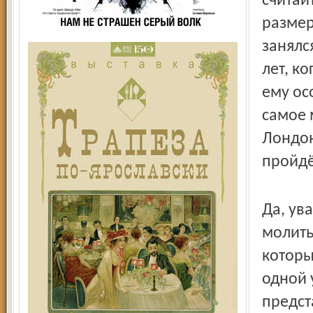
считайт
размер
занялс
лет, к
ему ос
самое 
Лондон
пройдё
Да, ува
молить
которы
одной 
предст