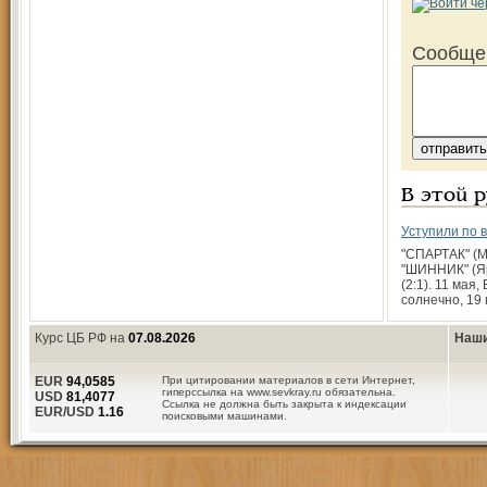
Сообще
В этой 
Уступили по 
"СПАРТАК" (М
"ШИННИК" (Яр
(2:1). 11 мая,
солнечно, 19 
Курс ЦБ РФ на
07.08.2026
Наши
EUR
94,0585
При цитировании материалов в сети Интернет,
гиперссылка на www.sevkray.ru обязательна.
USD
81,4077
Ссылка не должна быть закрыта к индексации
EUR/USD
1.16
поисковыми машинами.