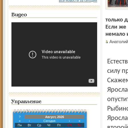
Все новости за сегодня
Видео
только д
Если же 
немало 
Анатоли
Естест
силу п
Скажем
Яросла
опусти
Управление
Рыбинс
Яросла
?
Август, 2026
«
‹
Сегодня
›
»
Пн
Вт
Ср
Чт
Пт
Сб
Вс
второй