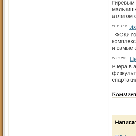
Гиревым 
мальчишк
атлетом 
Из
22.11.2011
ФОКи гор
комплекс
и самые 
Цв
27.02.2003
Вчера в 
физкульт
спартаки
Коммен
Написа