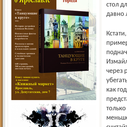
стол д
давно 
Кстати
пример
поднач
Измайл
через 
убегат
как го
предст
только
меньше