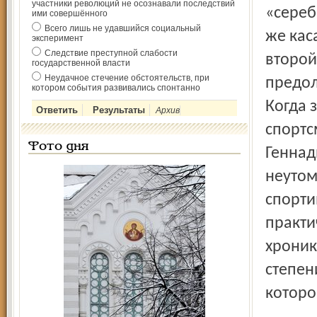
участники революций не осознавали последствий
«сереб
ими совершённого
Всего лишь не удавшийся социальный
же кас
эксперимент
Следствие преступной слабости
второй
государственной власти
Неудачное стечение обстоятельств, при
предол
котором события развивались спонтанно
Когда 
Архив
спортс
Фото дня
Геннад
неутом
спорти
практи
хроник
степен
которо