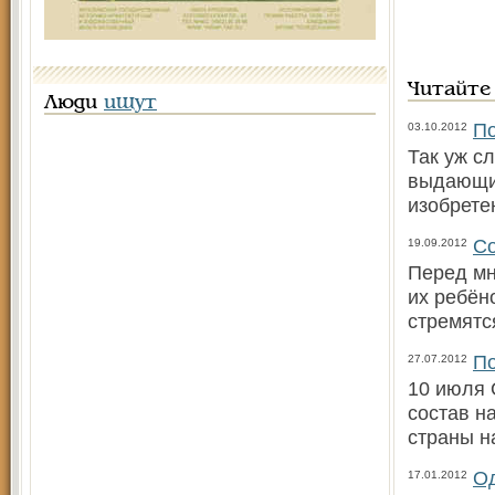
Читайте
Люди
ищут
По
03.10.2012
Так уж с
выдающих
изобрете
Со
19.09.2012
Перед мн
их ребён
стремятс
По
27.07.2012
10 июля 
состав н
страны н
Од
17.01.2012