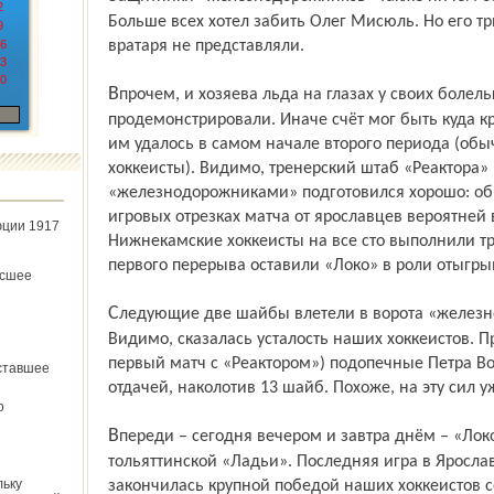
2
Больше всех хотел забить Олег Мисюль. Но его тр
9
6
вратаря не представляли.
3
0
Впрочем, и хозяева льда на глазах у своих болельщиков сногсшибательной игры не
продемонстрировали. Иначе счёт мог быть куда кр
им удалось в самом начале второго периода (об
хоккеисты). Видимо, тренерский штаб «Реактора» 
«железнодорожниками» подготовился хорошо: обр
игровых отрезках матча от ярославцев вероятней
юции 1917
Нижнекамские хоккеисты на все сто выполнили тр
первого перерыва оставили «Локо» в роли отыгр
ёсшее
Следующие две шайбы влетели в ворота «железнодорожников» в третьем периоде.
Видимо, сказалась усталость наших хоккеистов. 
первый матч с «Реактором») подопечные Петра В
ставшее
отдачей, наколотив 13 шайб. Похоже, на эту сил у
о
Впереди – сегодня вечером и завтра днём – «Локо» ждут два гостевых матча против
тольяттинской «Ладьи». Последняя игра в Ярослав
льку
закончилась крупной победой наших хоккеистов с