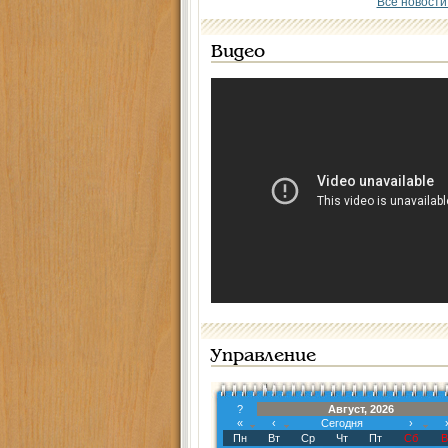
Все новости
Видео
Управление
?
Август, 2026
«
‹
Сегодня
›
Пн
Вт
Ср
Чт
Пт
Сб
В