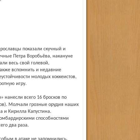
ечные Петра Воробьёва, накануне
ли весь свой голевой,
также вспомнить и недавние
еустойчивости молодых хоккеистов,
ротную игру.
ков). Молчали грозные орудия наших
 и Кирилла Капустина.
бомбардирскими способностями
его два раза.