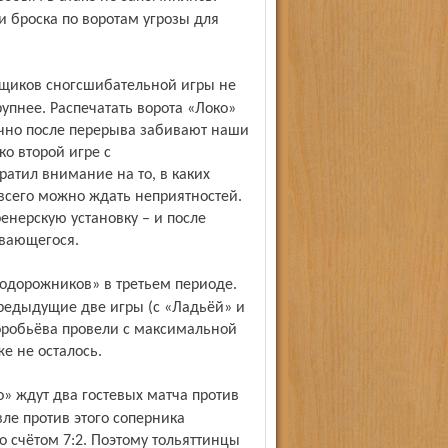
и броска по воротам угрозы для
упнее. Распечатать ворота «Локо»
ычно после перерыва забивают наши
ко второй игре с
атил внимание на то, в каких
 всего можно ждать неприятностей.
енерскую установку – и после
ывающегося.
Предыдущие две игры (с «Ладьёй» и
оробьёва провели с максимальной
же не осталось.
ле против этого соперника
о счётом 7:2. Поэтому тольяттинцы