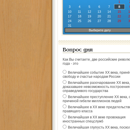
1
3
4
5
6
7
8
10
11
12
13
14
15
1
17
18
19
20
21
22
2
24
25
26
27
28
29
3
31
Выберите дату
Вопрос дня
Как Вы считаете, две российские револ
года - это
Величайшее событие ХХ века, прин
свободу и счастье народам России
Величайшее разочарование ХХ века,
доказавшее невозможность построения
справедливого государства
Величайшее преступление ХХ века, 
причиной гибели миллионов людей
Величайшее в ХХ веке предательств
правящего класса
Величайшая в ХХ веке провокация
иностранных спецслужб
Величайшая глупость ХХ века, поско