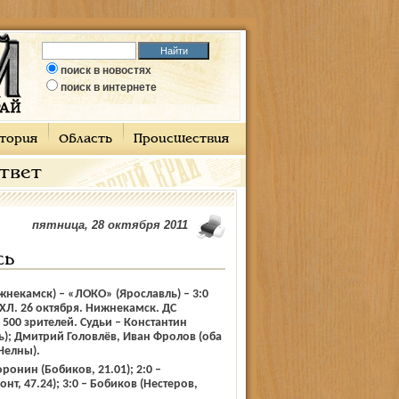
поиск в новостях
поиск в интернете
тория
Область
Происшествия
ответ
пятница, 28 октября 2011
сь
некамск) – «ЛОКО» (Ярославль) – 3:0
. МХЛ. 26 октября. Нижнекамск. ДС
500 зрителей. Судьи – Константин
); Дмитрий Головлёв, Иван Фролов (оба
Челны).
оронин (Бобиков, 21.01); 2:0 –
нт, 47.24); 3:0 – Бобиков (Нестеров,
.