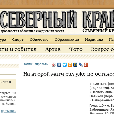
ура
Спорт
Общество
Образование
Медицина
Ис
аты и события
Архив
Фото
Вопрос-
Комментировать
На второй матч сил уже не остало
ь лет в
«РЕАКТОР» (Ниж
(0:0, 1:0, 2:0)
«Нефтехимик». 
открыт 23
Пьянков (Пермь
 скульптор
пачинский.
– Набережные 
 событию,
Голы: 1:0 – А. В
Заборников (Яхо
прочитать
Леванов, 50.47)