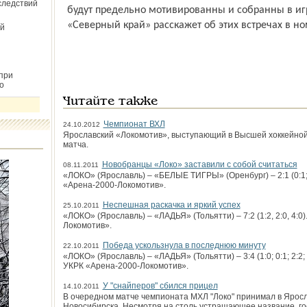
следствий
будут предельно мотивированны и собранны в иг
«Северный край» расскажет об этих встречах в но
й
при
о
Читайте также
Чемпионат ВХЛ
24.10.2012
Ярославский «Локомотив», выступающий в Высшей хоккейной 
матча.
Новобранцы «Локо» заставили с собой считаться
08.11.2011
«ЛОКО» (Ярославль) – «БЕЛЫЕ ТИГРЫ» (Оренбург) – 2:1 (0:1; 1
«Арена-2000-Локомотив».
Неспешная раскачка и яркий успех
25.10.2011
«ЛОКО» (Ярославль) – «ЛАДЬЯ» (Тольятти) – 7:2 (1:2, 2:0, 4:0
Локомотив».
Победа ускользнула в последнюю минуту
22.10.2011
«ЛОКО» (Ярославль) – «ЛАДЬЯ» (Тольятти) – 3:4 (1:0; 0:1; 2:2; 
УКРК «Арена-2000-Локомотив».
У "снайперов" сбился прицел
14.10.2011
В очередном матче чемпионата МХЛ "Локо" принимал в Яросл
Новосибирска. Несмотря на столь устрашающее название, го