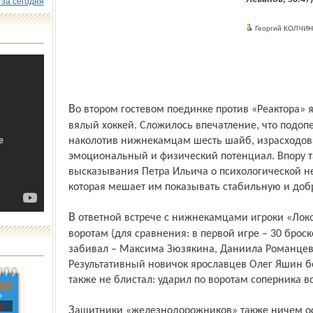
 за сегодня
Георгий КОЛЧИН
Во втором гостевом поединке против «Реактора» ярославцы показали скучный и
вялый хоккей. Сложилось впечатление, что подоп
наколотив нижнекамцам шесть шайб, израсходова
эмоциональный и физический потенциал. Впору 
высказывания Петра Ильича о психологической н
которая мешает им показывать стабильную и доб
В ответной встрече с нижнекамцами игроки «Локо» нанесли всего 16 бросков по
воротам (для сравнения: в первой игре – 30 брос
забивал – Максима Зюзякина, Даниила Романцева
Результативный новичок ярославцев Олег Яшин 
также не блистал: ударил по воротам соперника вс
»
с
Защитники «железнодорожников» также ничем особым в атаке не запомнились.