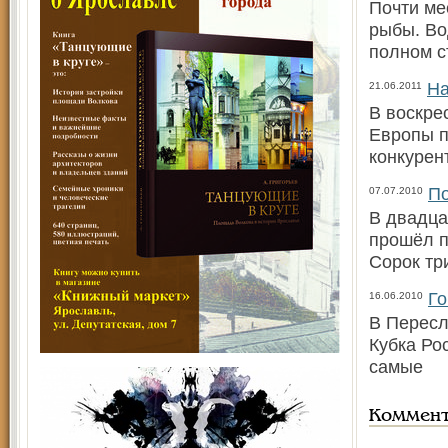
Почти ме
рыбы. Во
полном с
На
21.06.2011
В воскре
Европы п
конкурен
По
07.07.2010
В двадца
прошёл п
Сорок тр
Го
16.06.2010
В Пересл
Кубка Ро
самые
Коммен