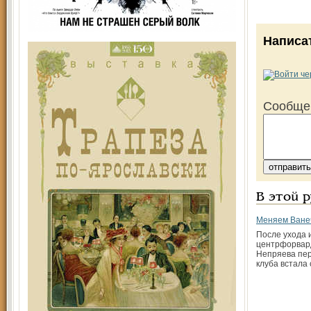
Написа
Сообще
В этой 
Меняем Ванеч
После ухода 
центрфорвар
Непряева пер
клуба встала