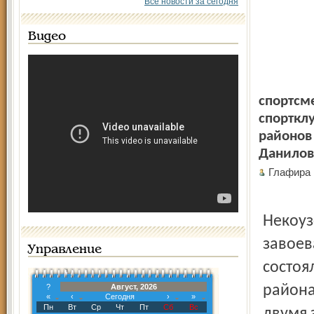
Все новости за сегодня
Видео
спортсме
спортклу
районов 
Данилов
Глафира
Некоуз
завоев
Управление
состоя
?
Август, 2026
района
«
‹
Сегодня
›
»
Пн
Вт
Ср
Чт
Пт
Сб
Вс