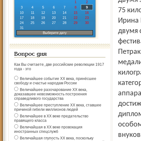
двумя 
1
2
3
4
5
6
7
8
9
75 кил
10
11
12
13
14
15
16
17
18
19
20
21
22
23
Ирина 
24
25
26
27
28
29
30
31
двумя 
Выберите дату
фестив
Петрак
Вопрос дня
медали
Как Вы считаете, две российские революции 1917
года - это
килогр
Величайшее событие ХХ века, принёсшее
катего
свободу и счастье народам России
Величайшее разочарование ХХ века,
аппара
доказавшее невозможность построения
справедливого государства
достиж
Величайшее преступление ХХ века, ставшее
причиной гибели миллионов людей
диплом
Величайшее в ХХ веке предательство
правящего класса
особом
Величайшая в ХХ веке провокация
иностранных спецслужб
внуков
Величайшая глупость ХХ века, поскольку