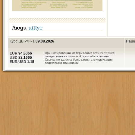
Люди
ищут
Курс ЦБ РФ на
09.08.2026
Наши
EUR
94,8366
При цитировании материалов в сети Интернет,
гиперссылка на www.sevkray.ru обязательна.
USD
82,1665
Ссылка не должна быть закрыта к индексации
EUR/USD
1.15
поисковыми машинами.