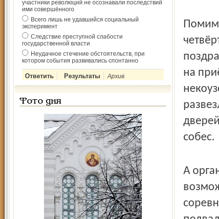
участники революций не осознавали последствий
ими совершённого
Всего лишь не удавшийся социальный
Помимо
эксперимент
Следствие преступной слабости
четвёр
государственной власти
Неудачное стечение обстоятельств, при
поздра
котором события развивались спонтанно
на при
Архив
некоуз
Фото дня
развез
дверей
собес.
А орга
возмож
соревн