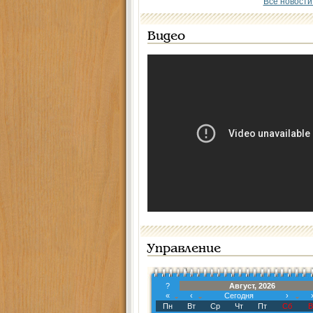
Все новости
Видео
Управление
?
Август, 2026
«
‹
Сегодня
›
Пн
Вт
Ср
Чт
Пт
Сб
В