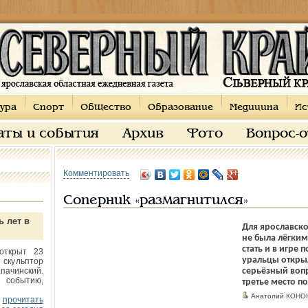
ура
Спорт
Общество
Образование
Медицина
Ис
аты и события
Архив
Фото
Вопрос-
Комментировать
Соперник «размагнитился»
ь лет в
Для ярославск
не была лёгки
стать и в игре 
открыт 23
уральцы открыл
 скульптор
пачинский.
серьёзный воп
 событию,
третье место п
Анатолий КОНО
прочитать