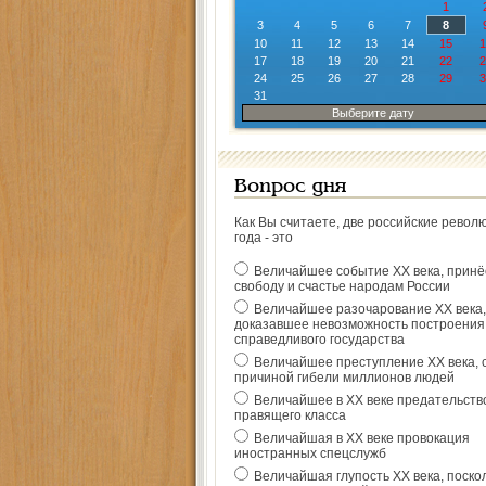
1
3
4
5
6
7
8
10
11
12
13
14
15
1
17
18
19
20
21
22
2
24
25
26
27
28
29
3
31
Выберите дату
Вопрос дня
Как Вы считаете, две российские револ
года - это
Величайшее событие ХХ века, прин
свободу и счастье народам России
Величайшее разочарование ХХ века,
доказавшее невозможность построения
справедливого государства
Величайшее преступление ХХ века, 
причиной гибели миллионов людей
Величайшее в ХХ веке предательств
правящего класса
Величайшая в ХХ веке провокация
иностранных спецслужб
Величайшая глупость ХХ века, поско