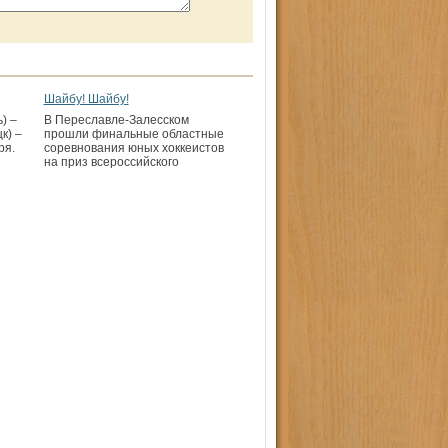
Шайбу! Шайбу!
) –
В Переславле-Залесском
к) –
прошли финальные областные
ря.
соревнования юных хоккеистов
на приз всероссийского