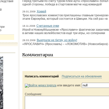
Перед третьим по счёту туром плей-аута «Ярославич» попал
следствий
одной стороны, победа в стартовом матче над командой
й
Хоккей
29.01.2009
Трое ярославских хоккеистов приглашены главным тренером 
этапе Еврокубка, который состоится в Швеции. На сей раз «в
Считанные очки
18.11.2008
при
Игрой в Новокуйбышевске «Ярославич» фактически заканчива
о
в активе наших волейболистов ещё три игры, но соперники
Выиграли не битву, но войну!
28.03.2008
«ЯРОСЛАВИЧ» (Ярославль) – «ЛОКОМОТИВ» (Новосибирск) – 2:3 
Комментарии
Написать комментарий
Подписаться на обновления
или введите имя:
Сообщение: