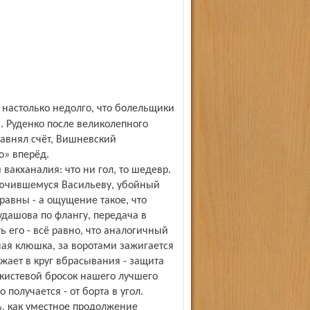
и. Руденко после великолепного
авнял счёт, Вишневский
о» вперёд.
вакханалия: что ни гол, то шедевр.
лючившемуся Васильеву, убойный
 равны - а ощущение такое, что
удашова по флангу, передача в
ь его - всё равно, что аналогичный
ная клюшка, за воротами зажигается
зжает в круг вбрасывания - защита
кистевой бросок нашего лучшего
 получается - от борта в угол.
, как умест­ное продолжение