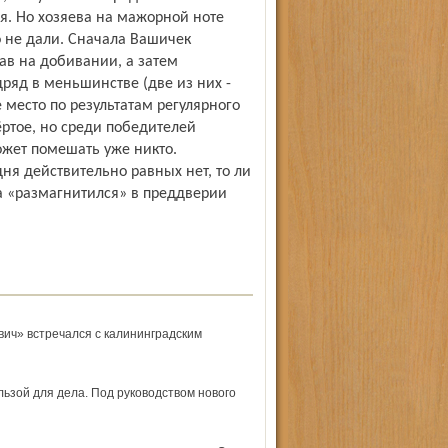
ся. Но хозяева на мажорной ноте
о не дали. Сначала Вашичек
ав на добивании, а затем
ряд в меньшинстве (две из них -
 место по результатам регулярного
ёртое, но среди победителей
ожет помешать уже никто.
ня дей­ствительно равных нет, то ли
а «размагнитился» в преддверии
вич» встречался с калининградским
ьзой для дела. Под руководством нового