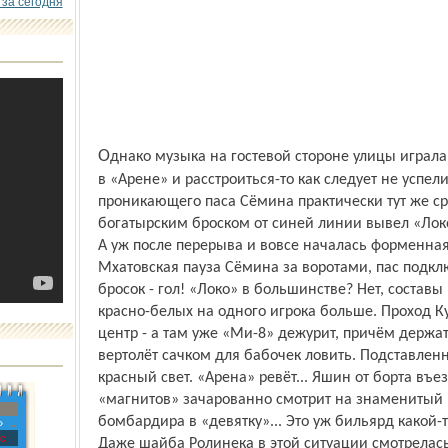
 за сегодня
Однако музыка на гостевой стороне улицы играла настолько недолго, что болельщики
в «Арене» и расстроиться-то как следует не успел
проникающего паса Сёмина практически тут же ср
богатырским броском от синей линии вывел «Лок
А уж после перерыва и вовсе началась форменная 
Мхатовская пауза Сёмина за воротами, пас подк
бросок - гол! «Локо» в большинстве? Нет, составы
красно-белых на одного игрока больше. Проход К
центр - а там уже «Ми-8» дежурит, причём держат
вертолёт сачком для бабочек ловить. Подставлен
красный свет. «Арена» ревёт... Яшин от борта въе
«магнитов» зачарованно смотрит на знаменитый 
бомбардира в «девятку»... Это уж бильярд какой-то
»
с
Даже шайба Ролинека в этой ситуации смотрелась