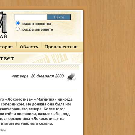
поиск в новостях
поиск в интернете
тория
Область
Происшествия
ответ
четверг, 26 февраля 2009
ого «Локомотива» «Магнитка» никогда
м соперником. Не должна она была им
позавчерашнего вечера. Более того:
и счёт и поставили, казалось бы, под
рос перспективы «Локомотива» на
о итогам регулярного сезона.
НЕЦ