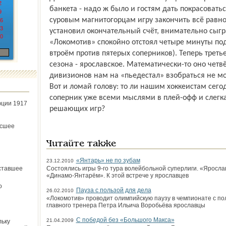
2
банкета - надо ж было и гостям дать покрасовать
9
суровым магнитогорцам игру закончить всё равн
6
3
установил окончательный счёт, внимательно сыгр
0
«Локомотив» спокойно отстоял четыре минуты под
втроём против пятерых соперников). Теперь третье
сезона - ярославское. Математически-то оно четв
дивизионов нам на «пьедестал» взобраться не м
Вот и ломай голову: то ли нашим хоккеистам сегод
соперник уже всеми мыслями в плей-офф и слегк
юции 1917
решающих игр?
ёсшее
Читайте также
«Янтарь» не по зубам
23.12.2010
ставшее
Состоялись игры 9-го тура волейбольной суперлиги. «Яросла
«Динамо-Янтарём». К этой встрече у ярославцев
о
Пауза с пользой для дела
26.02.2010
«Локомотив» проводит олимпийскую паузу в чемпионате с пол
главного тренера Петра Ильича Воробьёва ярославцы
С победой без «Большого Макса»
21.04.2009
льку