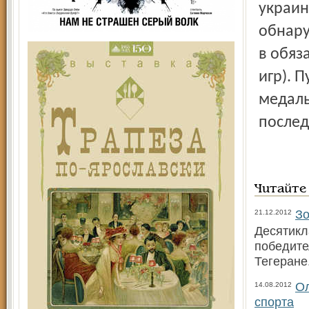
украин
обнару
в обяз
игр). 
медаль
после
Читайте
Зо
21.12.2012
Десятикл
победите
Тегеран
Ол
14.08.2012
спорта