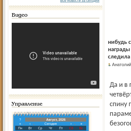
Все новости за сегодня
Видео
нибудь с
награды
следила 
Анатоли
Да и в
четвёр
спину 
Управление
параме
?
Август, 2026
безого
«
‹
Сегодня
›
»
Пн
Вт
Ср
Чт
Пт
Сб
Вс