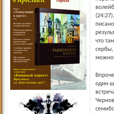
волейб
(24:27
писано
резуль
что та
сербы,
можно 
Впроче
один ша
встреч
Чернов
семибо