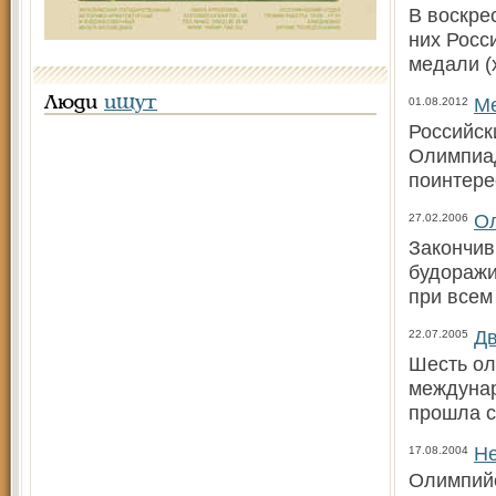
В воскре
них Росс
медали (
Ме
Люди
ищут
01.08.2012
Российск
Олимпиад
поинтере
Ол
27.02.2006
Закончив
будоражи
при всем
Дв
22.07.2005
Шесть ол
междунар
прошла с
Не
17.08.2004
Олимпий