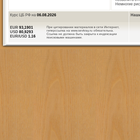
Немногие рис
Курс ЦБ РФ на
06.08.2026
Наши
EUR
93,1901
При цитировании материалов в сети Интернет,
гиперссылка на www.sevkray.ru обязательна.
USD
80,9293
Ссылка не должна быть закрыта к индексации
EUR/USD
1.16
поисковыми машинами.