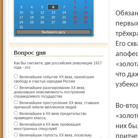
1
2
3
4
5
6
7
8
9
Обязан
10
11
12
13
14
15
16
17
18
19
20
21
22
23
первых
24
25
26
27
28
29
30
31
Выберите дату
трёхкр
Его сх
Вопрос дня
апофео
«золот
Как Вы считаете, две российские революции 1917
года - это
что да
Величайшее событие ХХ века, принёсшее
свободу и счастье народам России
узбекс
Величайшее разочарование ХХ века,
доказавшее невозможность построения
справедливого государства
Величайшее преступление ХХ века, ставшее
Во-вто
причиной гибели миллионов людей
Величайшее в ХХ веке предательство
«золот
правящего класса
Величайшая в ХХ веке провокация
них бы
иностранных спецслужб
притче
Величайшая глупость ХХ века, поскольку