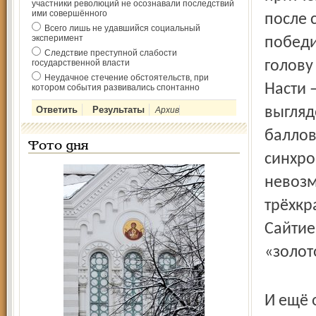
участники революций не осознавали последствий
ими совершённого
после 
Всего лишь не удавшийся социальный
эксперимент
победи
Следствие преступной слабости
государственной власти
голову
Неудачное стечение обстоятельств, при
Насти 
котором события развивались спонтанно
выгляд
Архив
баллов
Фото дня
синхро
невозм
трёхкр
Сайтие
«золото
И ещё 