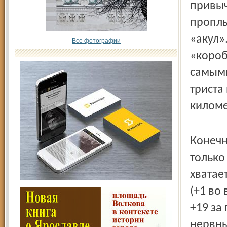
привыч
проплы
«акул»
Все фотографии
«короб
самыми
триста
киломе
Конечн
только
хватае
(+1 во
+19 за
нервны