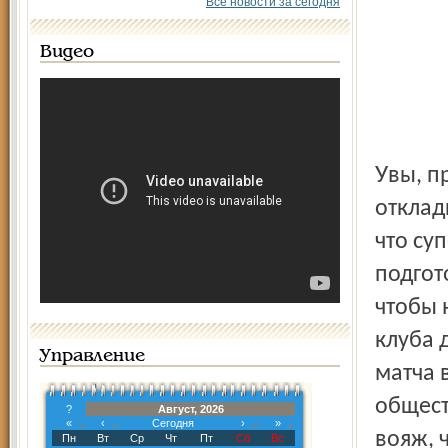
Все новости за сегодня
Видео
Увы, праздник футбола для ярославских болельщиков
отклад
что су
подгот
чтобы 
клуба 
Управление
матча 
общест
?
Август, 2026
«
‹
Сегодня
›
»
вояж, 
Пн
Вт
Ср
Чт
Пт
Сб
Вс