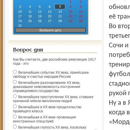
1
2
обновл
3
4
5
6
7
8
9
10
11
12
13
14
15
16
её тра
17
18
19
20
21
22
23
24
25
26
27
28
29
30
Во вто
31
Выберите дату
третье
Сочи и
Вопрос дня
потреб
Как Вы считаете, две российские революции 1917
тренир
года - это
Величайшее событие ХХ века, принёсшее
футбол
свободу и счастье народам России
стадио
Величайшее разочарование ХХ века,
доказавшее невозможность построения
справедливого государства
рукой 
Величайшее преступление ХХ века, ставшее
причиной гибели миллионов людей
Ну а в
Величайшее в ХХ веке предательство
правящего класса
когда 
Величайшая в ХХ веке провокация
«Мордо
иностранных спецслужб
Величайшая глупость ХХ века, поскольку