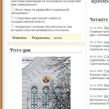
времен
участники революций не осознавали последствий
ими совершённого
Всего лишь не удавшийся социальный
эксперимент
Следствие преступной слабости
Читайте
государственной власти
Неудачное стечение обстоятельств, при
Мих
22.12.2012
котором события развивались спонтанно
Главным трен
два с половин
Архив
Але
20.12.2012
Сегодня глав
подписан на д
Фото дня
Ста
30.03.2010
«ШИННИК» (Яр
«Центральны
Гла
28.12.2004
В конце года
«Шинника» мы
Рек
22.11.2003
В минувшем с
Зап
11.11.2003
Футболисты я
розыгрыша Ку