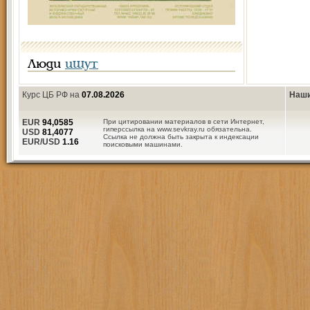
Люди
ищут
Курс ЦБ РФ на
07.08.2026
Наши
EUR
94,0585
При цитировании материалов в сети Интернет,
гиперссылка на www.sevkray.ru обязательна.
USD
81,4077
Ссылка не должна быть закрыта к индексации
EUR/USD
1.16
поисковыми машинами.