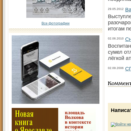
Ва
29.05.2012
Выступле
разочаро
Все фотографии
итогам п
Сн
02.06.2010
Воспитан
сумел от
лёгкой а
С
02.09.2006
Коммен
Написа