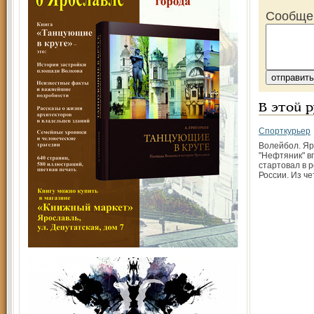
Сообще
В этой 
Спорткурьер
Волейбол. Яр
"Нефтяник" в
стартовал в 
России. Из ч