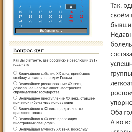
1
2
Так, о
3
4
5
6
7
8
9
10
11
12
13
14
15
16
своём 
17
18
19
20
21
22
23
24
25
26
27
28
29
30
бывшим
31
Выберите дату
Недавн
болель
Вопрос дня
состяз
Как Вы считаете, две российские революции 1917
успешн
года - это
группы
Величайшее событие ХХ века, принёсшее
свободу и счастье народам России
легкоа
Величайшее разочарование ХХ века,
доказавшее невозможность построения
ростов
справедливого государства
Величайшее преступление ХХ века, ставшее
упорно
причиной гибели миллионов людей
Величайшее в ХХ веке предательство
Оба го
правящего класса
Величайшая в ХХ веке провокация
А во в
иностранных спецслужб
Величайшая глупость ХХ века, поскольку