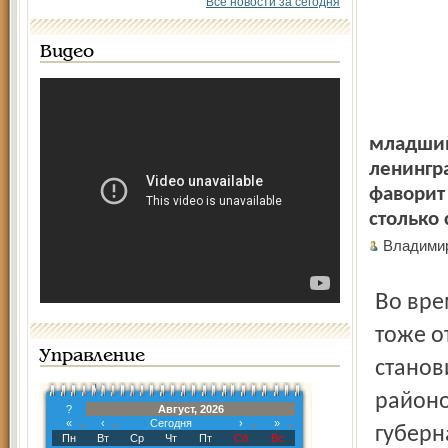
Все новости за сегодня
Видео
младший
ленингра
фаворит
столько
Владими
Во времена более близкие мышкинские «гладиаторы»
тоже о
Управление
станов
районо
?
Август, 2026
«
‹
Сегодня
›
»
губерн
Пн
Вт
Ср
Чт
Пт
Сб
Вс