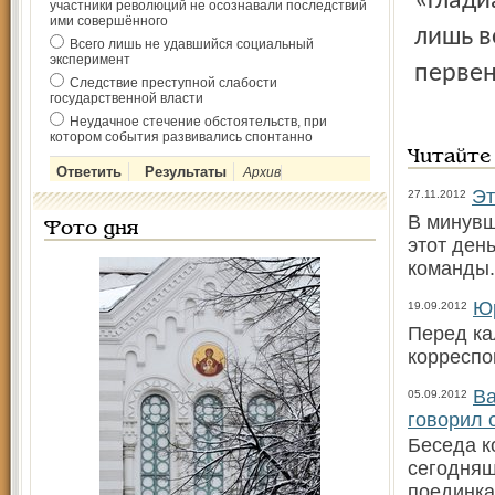
«глади
участники революций не осознавали последствий
ими совершённого
лишь в
Всего лишь не удавшийся социальный
эксперимент
первен
Следствие преступной слабости
государственной власти
Неудачное стечение обстоятельств, при
котором события развивались спонтанно
Читайте
Архив
Эт
27.11.2012
В минувш
Фото дня
этот ден
команды.
Юр
19.09.2012
Перед ка
корреспо
Ва
05.09.2012
говорил 
Беседа к
сегодняш
поединка