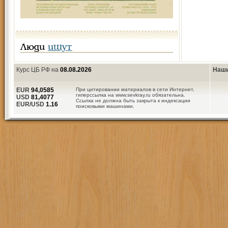
Люди
ищут
Курс ЦБ РФ на
08.08.2026
Наши
EUR
94,0585
При цитировании материалов в сети Интернет,
гиперссылка на www.sevkray.ru обязательна.
USD
81,4077
Ссылка не должна быть закрыта к индексации
EUR/USD
1.16
поисковыми машинами.