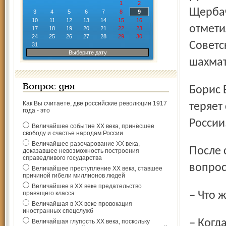
1
2
Щербач
3
4
5
6
7
8
9
10
11
12
13
14
15
16
отмети
17
18
19
20
21
22
23
24
25
26
27
28
29
30
Советс
31
Выберите дату
шахма
Вопрос дня
Борис Васильевич уже 34 года живёт в Париже, но не
Как Вы считаете, две российские революции 1917
теряет
года - это
России
Величайшее событие ХХ века, принёсшее
свободу и счастье народам России
Величайшее разочарование ХХ века,
После своего рассказа Борис Васильевич ответил на
доказавшее невозможность построения
справедливого государства
вопрос
Величайшее преступление ХХ века, ставшее
причиной гибели миллионов людей
Величайшее в ХХ веке предательство
правящего класса
– Что
Величайшая в ХХ веке провокация
иностранных спецслужб
– Когда я играл, то знал точный ответ на этот вопрос.
Величайшая глупость ХХ века, поскольку