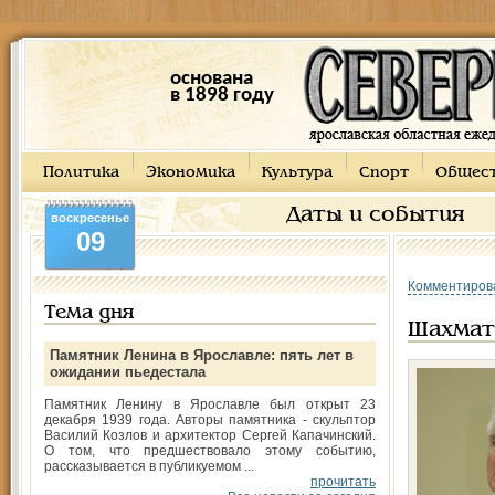
основана
в 1898 году
Политика
Экономика
Культура
Спорт
Общес
Даты и события
воскресенье
09
Комментиров
Тема дня
Шахмат
Памятник Ленина в Ярославле: пять лет в
ожидании пьедестала
Памятник Ленину в Ярославле был открыт 23
декабря 1939 года. Авторы памятника - скульптор
Василий Козлов и архитектор Сергей Капачинский.
О том, что предшествовало этому событию,
рассказывается в публикуемом ...
прочитать