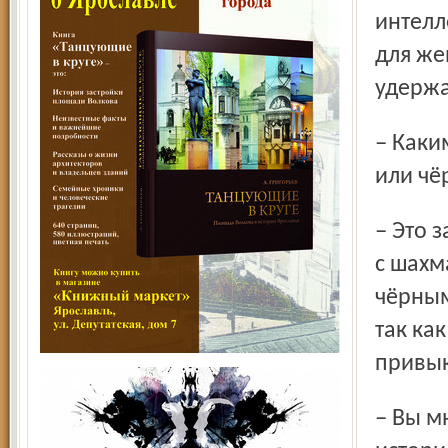
интелл
для же
удержа
– Какими фигурами вы предпочитаете играть – белыми
или ч
– Это зависит от ситуации и от противника. Если сражаюсь
с шахм
чёрным
так ка
привык
– Вы много говорили о России, о том, что увлекаетесь её