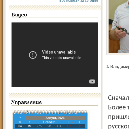
Все новости за сегодня
Видео
Владим
Сначала Борис Васильевич ударился в воспоминания.
Управление
Более 
пришло
?
Август, 2026
«
‹
Сегодня
›
»
русско
Пн
Вт
Ср
Чт
Пт
Сб
Вс