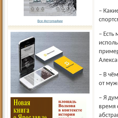
– Какие книги вы поре­комендуете начинающим
спорт
Все фотографии
– Есть масса хороших работ. Я бы посоветовал
исполь
пример
Алекса
– В чём, на ваш взгляд, коренное отличие женских шахмат
от муж
– Я думаю, женщины гораздо умнее мужчин, но в то же
время 
абстра