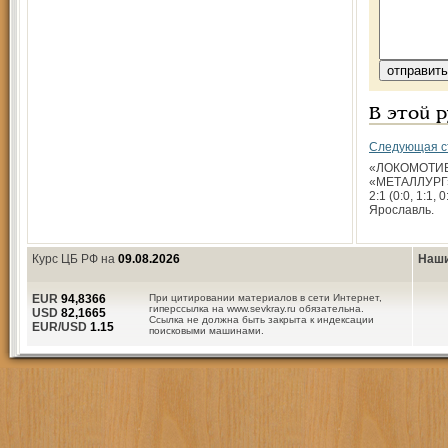
В этой 
Следующая с
«ЛОКОМОТИВ»
«МЕТАЛЛУРГ» 
2:1 (0:0, 1:1, 
Ярославль.
Курс ЦБ РФ на
09.08.2026
Наши
EUR
94,8366
При цитировании материалов в сети Интернет,
гиперссылка на www.sevkray.ru обязательна.
USD
82,1665
Ссылка не должна быть закрыта к индексации
EUR/USD
1.15
поисковыми машинами.