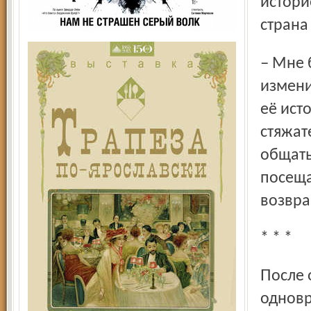
истори
страна
– Мне больно, когда я приезжаю в Россию. Страна
измени
её ист
стяжат
общать
посеща
возвра
* * *
После общения с публикой Борис Васильевич дал сеанс
одновр