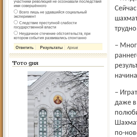
участники революций не осознавали последствий
ими совершённого
Сейчас
Всего лишь не удавшийся социальный
эксперимент
шахмат
Следствие преступной слабости
государственной власти
трудно
Неудачное стечение обстоятельств, при
котором события развивались спонтанно
– Многие говорят, что шахматами нужно заниматься с
Архив
раннег
Фото дня
резуль
начина
– Играть в шахматы можно начинать в любом возрасте. И
даже в
полюби
Шахмат
по-нов