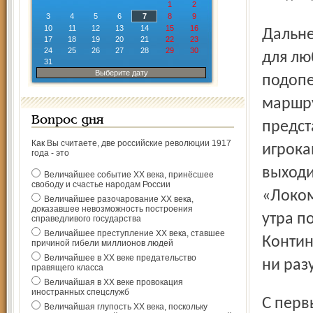
1
2
3
4
5
6
7
8
9
10
11
12
13
14
15
16
Дальневосточный клуб является неудобным соперником
17
18
19
20
21
22
23
24
25
26
27
28
29
30
для лю
31
Выберите дату
подопе
маршру
Вопрос дня
предст
Как Вы считаете, две российские революции 1917
игрока
года - это
выходи
Величайшее событие ХХ века, принёсшее
свободу и счастье народам России
«Локом
Величайшее разочарование ХХ века,
доказавшее невозможность построения
утра п
справедливого государства
Величайшее преступление ХХ века, ставшее
Контин
причиной гибели миллионов людей
Величайшее в ХХ веке предательство
ни раз
правящего класса
Величайшая в ХХ веке провокация
иностранных спецслужб
С первых минут матча «Амур» стремился играть первым
Величайшая глупость ХХ века, поскольку