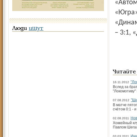
«Автом
«Югра» 
«Динам
Люди
ищут
– 3:1, 
Читайте
"Ло
16.11.2012
Вслед за брат
"Локомотиву" 
"Ши
07.08.2012
В матче пятог
счётом 0:1 - 
Нов
02.08.2011
Хоккейный кл
Павлом Шегал
Ини
03.03.2011