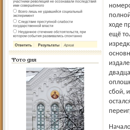
участники революций не осознавали последствий
номеро
ими совершённого
Всего лишь не удавшийся социальный
полной
эксперимент
Следствие преступной слабости
ходе п
государственной власти
Неудачное стечение обстоятельств, при
ещё то
котором события развивались спонтанно
изредк
Архив
основн
Фото дня
издале
двадца
оплошн
сбой, 
осталс
переиг
Начало второго периода ознаменовалось ещё одной