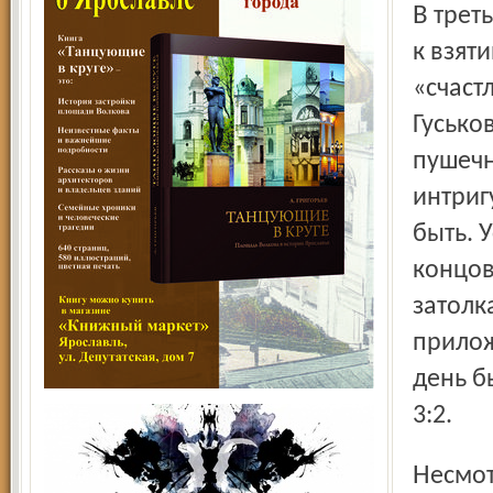
В третьем периоде несколько раз ярославцы были близки
к взят
«счаст
Гусько
пушечн
интриг
быть. 
концов
затолк
прилож
день б
3:2.
Несмотря на поражение, «Локомотив» сохранил за собой