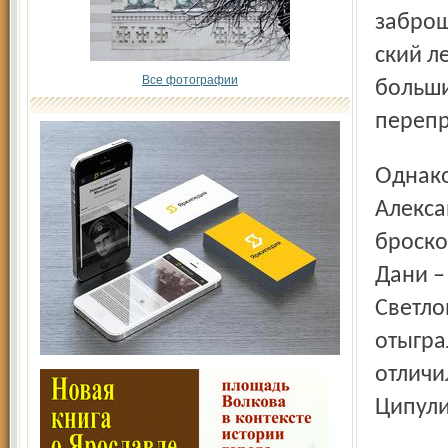
заброш
ский л
Все фотографии
больши
перепр
Однако самый опытный снайпер «Локомотива»
Алекса
броско
Дани –
Светло
отыгра
отличи
Ципули