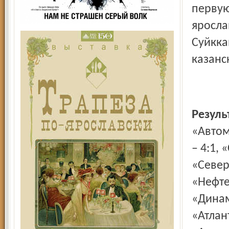
первую
яросла
Суйкка
казанс
Резул
«Автом
– 4:1, 
«Север-
«Нефте
«Динам
«Атлант