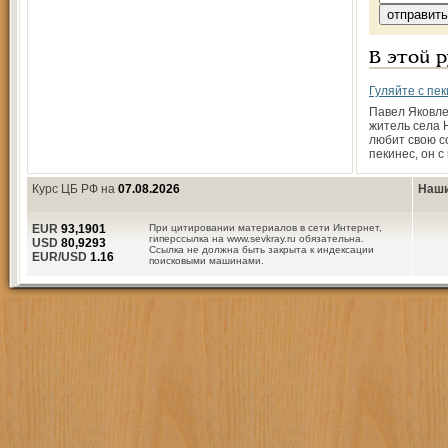
В этой 
Гуляйте с пе
Павел Яковле
житель села 
любит свою со
пекинес, он с
Курс ЦБ РФ на
07.08.2026
Наши
EUR
93,1901
При цитировании материалов в сети Интернет,
гиперссылка на www.sevkray.ru обязательна.
USD
80,9293
Ссылка не должна быть закрыта к индексации
EUR/USD
1.16
поисковыми машинами.