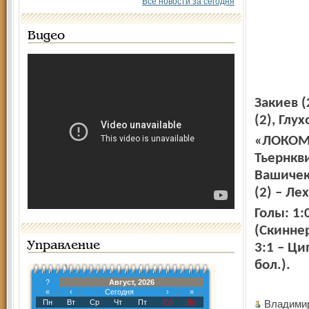
Все новости за сегодня
Видео
Закиев (
(2), Глу
«ЛОКОМОТ
Тьернкви
Вашичек
(2) – Ле
Голы: 1:
(Скиннер
Управление
3:1 – Ци
бол.).
?
Август, 2026
«
‹
Сегодня
›
»
Пн
Вт
Ср
Чт
Пт
Сб
Вс
Владими