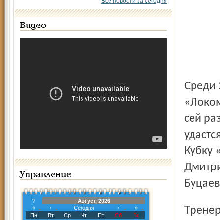
Все новости за сегодня
Видео
Среди 25 игроков в списке пятеро хоккеистов
«Локом
сей ра
удастс
Кубку 
Дмитри
Управление
Буцаев
?
Август, 2026
Тренер сожалеет, что вынужден временно отказаться от
«
‹
Сегодня
›
»
Пн
Вт
Ср
Чт
Пт
Сб
Вс