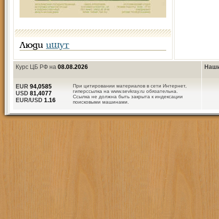
Люди
ищут
Курс ЦБ РФ на
08.08.2026
Наши
EUR
94,0585
При цитировании материалов в сети Интернет,
гиперссылка на www.sevkray.ru обязательна.
USD
81,4077
Ссылка не должна быть закрыта к индексации
EUR/USD
1.16
поисковыми машинами.