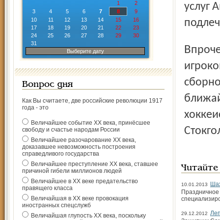
1
2
услуг 
3
4
5
6
7
8
9
10
11
12
13
14
15
16
подлеч
17
18
19
20
21
22
23
24
25
26
27
28
29
30
31
Впрочем, как показывает опыт предыдущих турниров, 25
Выберите дату
игроко
сборно
Вопрос дня
ближай
Как Вы считаете, две российские революции 1917
года - это
хоккеи
Величайшее событие ХХ века, принёсшее
Стокго
свободу и счастье народам России
Величайшее разочарование ХХ века,
доказавшее невозможность построения
справедливого государства
Величайшее преступление ХХ века, ставшее
Читайте
причиной гибели миллионов людей
Величайшее в ХХ веке предательство
Ша
10.01.2013
правящего класса
Праздничное 
Величайшая в ХХ веке провокация
специализиро
иностранных спецслужб
Ле
29.12.2012
Величайшая глупость ХХ века, поскольку