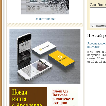
Сообще
Все фотографии
В этой 
Ярославское 
парусами
В летнем лаг
парусной шко
смена. 30 ма
от 10 до 16 л