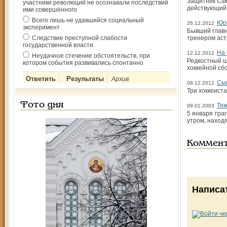
Защитник Сам
участники революций не осознавали последствий
действующий 
ими совершённого
Всего лишь не удавшийся социальный
Юри
26.12.2012
эксперимент
Бывший главн
Следствие преступной слабости
тренером аст
государственной власти
На 
12.12.2012
Неудачное стечение обстоятельств, при
Редкостный ш
котором события развивались спонтанно
хоккейной сбо
Архив
Сыг
08.12.2012
Три хоккеист
Фото дня
Тяж
09.01.2003
5 января тра
утром, наход
Коммен
Написа