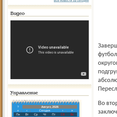
Все новости за сегодня
Видео
Завершился первый этап областного турнира по мини-
футбол
округо
подгру
абсолю
Пересл
Управление
Во второй подгруппе судьба путевки в финал решалась в
?
Август, 2026
«
‹
Сегодня
›
»
заключ
Пн
Вт
Ср
Чт
Пт
Сб
Вс