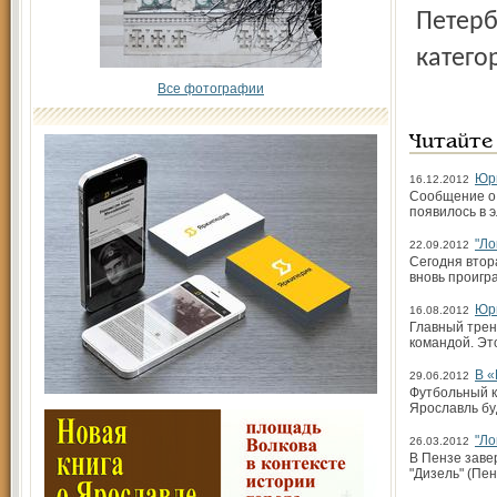
Петерб
катего
Все фотографии
Читайте
Юри
16.12.2012
Сообщение о 
появилось в 
"Ло
22.09.2012
Сегодня втор
вновь проигра
Юри
16.08.2012
Главный трен
командой. Эт
В «
29.06.2012
Футбольный к
Ярославль бу
"Ло
26.03.2012
В Пензе заве
"Дизель" (Пен