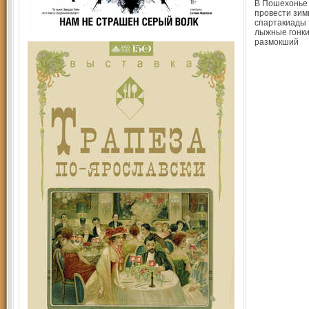
В Пошехонье 
провести зим
спартакиады 
лыжные гонки
размокший