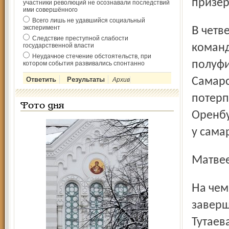
призер
участники революций не осознавали последствий
ими совершённого
Всего лишь не удавшийся социальный
эксперимент
В четвертьфинале наши земляки со счетом 4:1 обыграли
Следствие преступной слабости
государственной власти
команд
Неудачное стечение обстоятельств, при
полуфи
котором события развивались спонтанно
Самарс
Архив
потерп
Фото дня
Оренбу
у сама
Матв
На чемпионате России по тяжелой атлетике, который
заверш
Тутаев