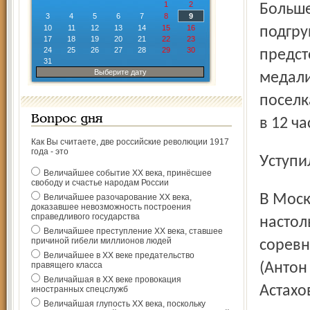
1
2
Больше
3
4
5
6
7
8
9
10
11
12
13
14
15
16
подгру
17
18
19
20
21
22
23
24
25
26
27
28
29
30
предст
31
Выберите дату
медали
поселк
Вопрос дня
в 12 ча
Как Вы считаете, две российские революции 1917
года - это
Уступ
Величайшее событие ХХ века, принёсшее
свободу и счастье народам России
В Москве завершился команд-ный чемпионат России по
Величайшее разочарование ХХ века,
доказавшее невозможность построения
справедливого государства
настол
Величайшее преступление ХХ века, ставшее
причиной гибели миллионов людей
соревн
Величайшее в ХХ веке предательство
правящего класса
(Антон
Величайшая в ХХ веке провокация
Астахов
иностранных спецслужб
Величайшая глупость ХХ века, поскольку