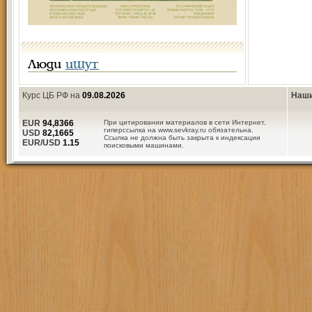
Люди
ищут
Курс ЦБ РФ на
09.08.2026
Наши
EUR
94,8366
При цитировании материалов в сети Интернет,
гиперссылка на www.sevkray.ru обязательна.
USD
82,1665
Ссылка не должна быть закрыта к индексации
EUR/USD
1.15
поисковыми машинами.