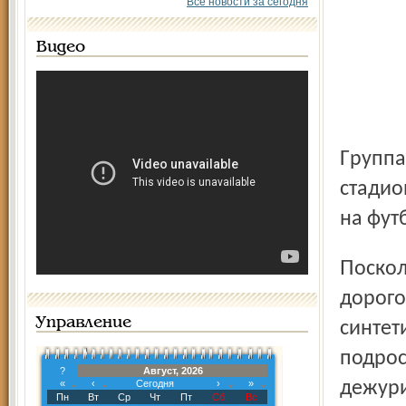
Все новости за сегодня
Видео
Группа подростков, проживающих в домах поблизости от
стадио
на фут
Поскольку одна из задач стадионных охранников – беречь
дорого
Управление
синтет
подрос
?
Август, 2026
«
‹
Сегодня
›
»
дежури
Пн
Вт
Ср
Чт
Пт
Сб
Вс