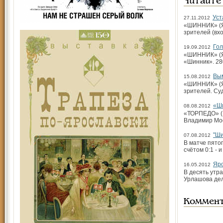
Читайте
Уст
27.11.2012
«ШИННИК» (Яр
зрителей (вх
Гол
19.09.2012
«ШИННИК» (Яр
«Шинник». 28
Вы
15.08.2012
«ШИННИК» (Яр
зрителей. Су
«Ши
08.08.2012
«ТОРПЕДО» (М
Владимир Мо
"Ши
07.08.2012
В матче пятог
счётом 0:1 - 
Яро
16.05.2012
В десять утр
Урлашова дел
Коммен