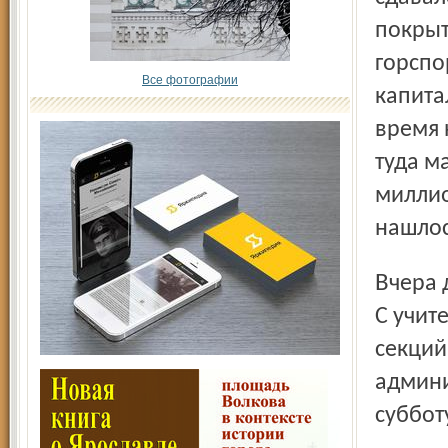
покрыт
горспо
Все фотографии
капита
время 
туда м
миллио
нашлос
Вчера днем на стадионе, как всегда, было полно детворы.
С учит
секций
админи
суббот