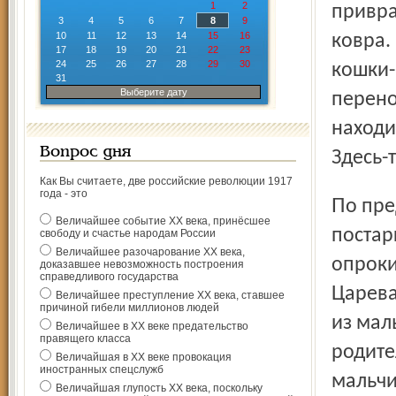
1
2
привра
3
4
5
6
7
8
9
10
11
12
13
14
15
16
ковра.
17
18
19
20
21
22
23
24
25
26
27
28
29
30
кошки-
31
Выберите дату
перено
находи
Вопрос дня
Здесь-
Как Вы считаете, две российские революции 1917
года - это
По предварительным данным, когда два подростка
Величайшее событие ХХ века, принёсшее
постар
свободу и счастье народам России
Величайшее разочарование ХХ века,
опроки
доказавшее невозможность построения
справедливого государства
Царева
Величайшее преступление ХХ века, ставшее
причиной гибели миллионов людей
из мал
Величайшее в ХХ веке предательство
правящего класса
родите
Величайшая в ХХ веке провокация
иностранных спецслужб
мальчи
Величайшая глупость ХХ века, поскольку