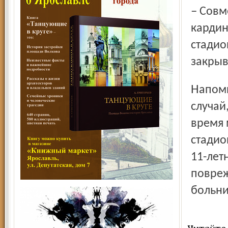
– Совместно со спорткомитетом будем принимать и более
кардин
стадио
закрыв
Напомним, что совсем недавно, в середине мая, похожий
случай
время 
стадио
11-лет
повреж
больни