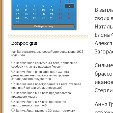
1
2
3
4
5
6
7
8
9
В заплывах вольным стилем на 25 метров сильнейшими в
10
11
12
13
14
15
16
17
18
19
20
21
22
23
своих 
24
25
26
27
28
29
30
31
Наталь
Выберите дату
Елена 
Алекса
Вопрос дня
Загорае
Как Вы считаете, две российские революции 1917
года - это
Величайшее событие ХХ века, принёсшее
Сильнейшими на пятидесятиметровке в заплывах
свободу и счастье народам России
Величайшее разочарование ХХ века,
брассо
доказавшее невозможность построения
справедливого государства
иванов
Величайшее преступление ХХ века, ставшее
причиной гибели миллионов людей
Стерли
Величайшее в ХХ веке предательство
правящего класса
Величайшая в ХХ веке провокация
Анна Грамотеева (Рыбинск) – единственная из женщин
иностранных спецслужб
Величайшая глупость ХХ века, поскольку