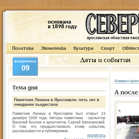
основана
в 1898 году
Политика
Экономика
Культура
Спорт
Общес
Даты и события
воскресенье
09
Комментарии
Тема дня
А после
Памятник Ленина в Ярославле: пять лет в
ожидании пьедестала
Памятник Ленину в Ярославле был открыт 23
декабря 1939 года. Авторы памятника - скульптор
Василий Козлов и архитектор Сергей Капачинский.
О том, что предшествовало этому событию,
рассказывается в публикуемом ...
прочитать