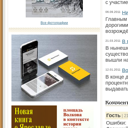
с участие
Ни
06.09.2011
Главным 
Все фотографии
дорогими
возрождё
В 
21.03.2011
В нынешн
существо
вышли на
Во
12.01.2011
В конце 
процентн
выдавать
Коммен
Гость
| 2
Ошибки: 