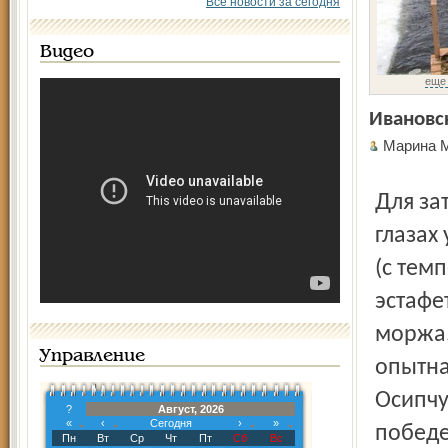
Все новости за сегодня
Видео
еще
Ивановс
Марина
Для затравки вышли на лёд ивановские спортсмены и на
глазах
(с тем
эстафе
моржа.
Управление
опытна
Осипчу
?
Август, 2026
«
‹
Сегодня
›
»
победе
Пн
Вт
Ср
Чт
Пт
Сб
Вс