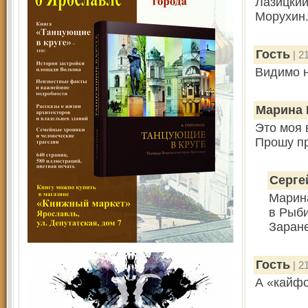
Лазицкий
Морухин
Гость
| 2
Видимо н
Марина 
Это моя 
Прошу пр
Серге
Марина
в Рыби
Заране
Гость
| 2
А «кайфо