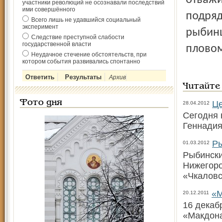
отважи
участники революций не осознавали последствий
ими совершённого
подряд
Всего лишь не удавшийся социальный
эксперимент
рыбинц
Следствие преступной слабости
государственной власти
пловом
Неудачное стечение обстоятельств, при
котором события развивались спонтанно
Архив
Читайте
Фото дня
Це
28.04.2012
Сегодня 
Геннадия
Ры
01.03.2012
Рыбински
Нижегоро
«Чкаловс
«М
20.12.2011
16 декаб
«Макдона